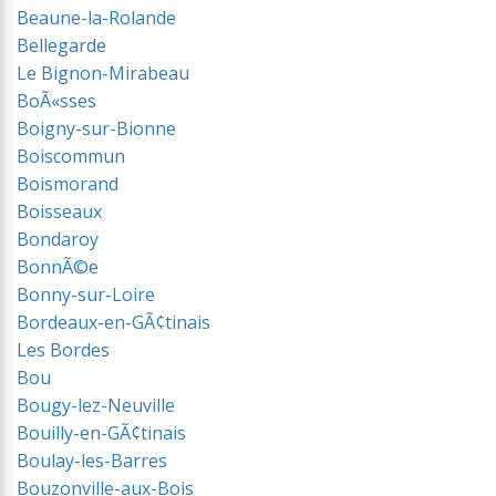
Beaune-la-Rolande
Bellegarde
Le Bignon-Mirabeau
BoÃ«sses
Boigny-sur-Bionne
Boiscommun
Boismorand
Boisseaux
Bondaroy
BonnÃ©e
Bonny-sur-Loire
Bordeaux-en-GÃ¢tinais
Les Bordes
Bou
Bougy-lez-Neuville
Bouilly-en-GÃ¢tinais
Boulay-les-Barres
Bouzonville-aux-Bois