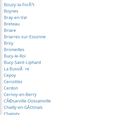
Bouzy-la-ForÃªt
Boynes
Bray-en-Val
Breteau
Briare
Briarres-sur-Essonne
Bricy
Bromeilles
Bucy-le-Roi
Bucy-Saint-Liphard
La BussiÃ¨re
Cepoy
Cercottes
Cerdon
Cernoy-en-Berry
CÃ©sarville-Dossainville
Chailly-en-GÃ¢tinais
Chaingy