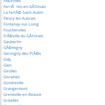
FÃ©rolles
FerriÃ¨res-en-GÃ¢tinais
La FertÃ©-Saint-Aubin
Fleury-les-Aubrais
Fontenay-sur-Loing
Foucherolles
FrÃ©ville-du-GÃ¢tinais
Gaubertin
GÃ©migny
Germigny-des-PrÃ©s
Gidy
Gien
Girolles
Givraines
Gondreville
Grangermont
Greneville-en-Beauce
Griselles