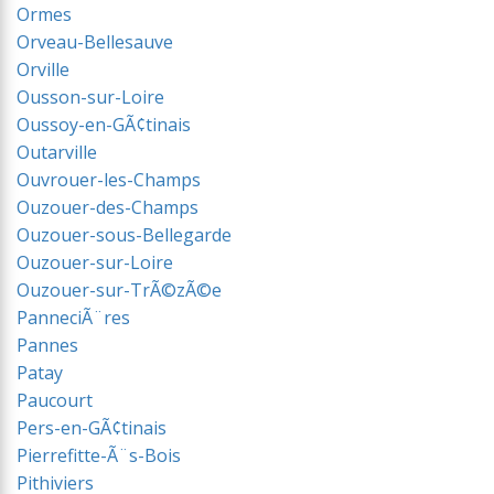
Ormes
Orveau-Bellesauve
Orville
Ousson-sur-Loire
Oussoy-en-GÃ¢tinais
Outarville
Ouvrouer-les-Champs
Ouzouer-des-Champs
Ouzouer-sous-Bellegarde
Ouzouer-sur-Loire
Ouzouer-sur-TrÃ©zÃ©e
PanneciÃ¨res
Pannes
Patay
Paucourt
Pers-en-GÃ¢tinais
Pierrefitte-Ã¨s-Bois
Pithiviers