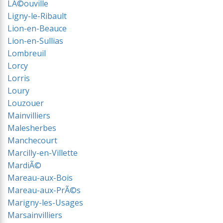
LÃ©ouville
Ligny-le-Ribault
Lion-en-Beauce
Lion-en-Sullias
Lombreuil
Lorcy
Lorris
Loury
Louzouer
Mainvilliers
Malesherbes
Manchecourt
Marcilly-en-Villette
MardiÃ©
Mareau-aux-Bois
Mareau-aux-PrÃ©s
Marigny-les-Usages
Marsainvilliers