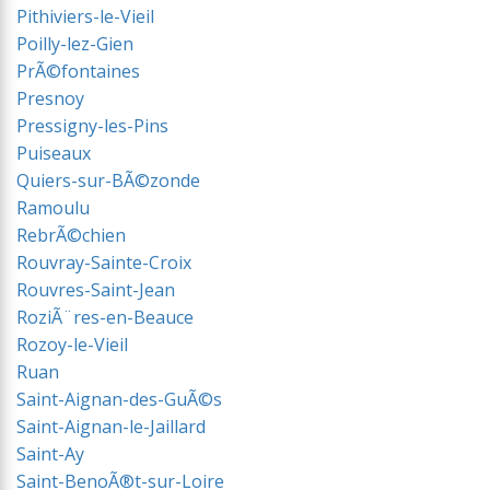
Pithiviers-le-Vieil
Poilly-lez-Gien
PrÃ©fontaines
Presnoy
Pressigny-les-Pins
Puiseaux
Quiers-sur-BÃ©zonde
Ramoulu
RebrÃ©chien
Rouvray-Sainte-Croix
Rouvres-Saint-Jean
RoziÃ¨res-en-Beauce
Rozoy-le-Vieil
Ruan
Saint-Aignan-des-GuÃ©s
Saint-Aignan-le-Jaillard
Saint-Ay
Saint-BenoÃ®t-sur-Loire