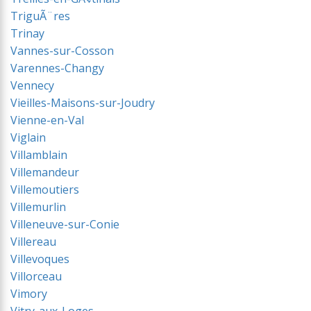
TriguÃ¨res
Trinay
Vannes-sur-Cosson
Varennes-Changy
Vennecy
Vieilles-Maisons-sur-Joudry
Vienne-en-Val
Viglain
Villamblain
Villemandeur
Villemoutiers
Villemurlin
Villeneuve-sur-Conie
Villereau
Villevoques
Villorceau
Vimory