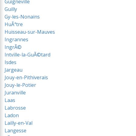
Guigneville
Guilly
Gy-les-Nonains
HuÃªtre
Huisseau-sur-Mauves
Ingrannes
IngrÃ©
Intville-la-GuÃ©tard
Isdes
Jargeau
Jouy-en-Pithiverais
Jouy-le-Potier
Juranville
Laas
Labrosse
Ladon
Lailly-en-Val
Langesse