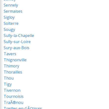
Sennely
Sermaises
Sigloy
Solterre
Sougy
Sully-la-Chapelle
Sully-sur-Loire
Sury-aux-Bois
Tavers
Thignonville
Thimory
Thorailles
Thou
Tigy
Tivernon
Tournoisis
TraÃ®nou
Treilles-en-GÃ¢tinais