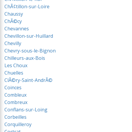
ChÃ¢tillon-sur-Loire
Chaussy
ChÃ©cy
Chevannes
Chevillon-sur-Huillard
Chevilly
Chevry-sous-le-Bignon
Chilleurs-aux-Bois
Les Choux
Chuelles
ClÃ©ry-Saint-AndrÃ©
Coinces
Combleux
Combreux
Conflans-sur-Loing
Corbeilles
Corquilleroy
Cortrat