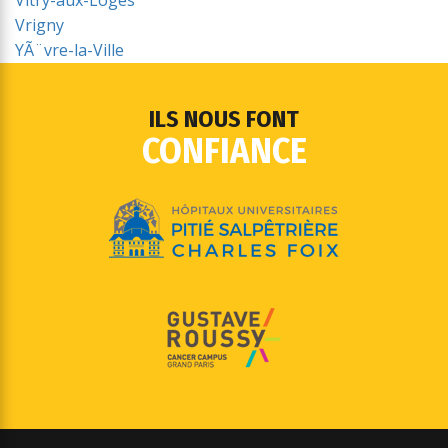
Vitry-aux-Loges
Vrigny
YÃ¨vre-la-Ville
ILS NOUS FONT
CONFIANCE