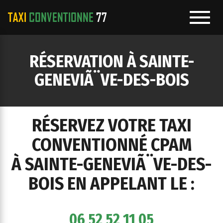
Toggl
navig
e
RÉSERVATION À SAINTE-
ation
GENEVIÃ¨VE-DES-BOIS
RÉSERVEZ VOTRE TAXI
CONVENTIONNÉ CPAM
À SAINTE-GENEVIÃ¨VE-DES-
BOIS EN APPELANT LE :
06 52 52 11 05