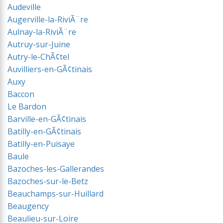
Audeville
Augerville-la-RiviÃ¨re
Aulnay-la-RiviÃ¨re
Autruy-sur-Juine
Autry-le-ChÃ¢tel
Auvilliers-en-GÃ¢tinais
Auxy
Baccon
Le Bardon
Barville-en-GÃ¢tinais
Batilly-en-GÃ¢tinais
Batilly-en-Puisaye
Baule
Bazoches-les-Gallerandes
Bazoches-sur-le-Betz
Beauchamps-sur-Huillard
Beaugency
Beaulieu-sur-Loire