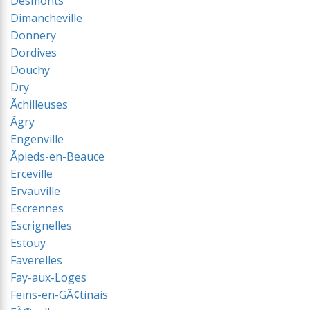
Desmonts
Dimancheville
Donnery
Dordives
Douchy
Dry
Ãchilleuses
Ãgry
Engenville
Ãpieds-en-Beauce
Erceville
Ervauville
Escrennes
Escrignelles
Estouy
Faverelles
Fay-aux-Loges
Feins-en-GÃ¢tinais