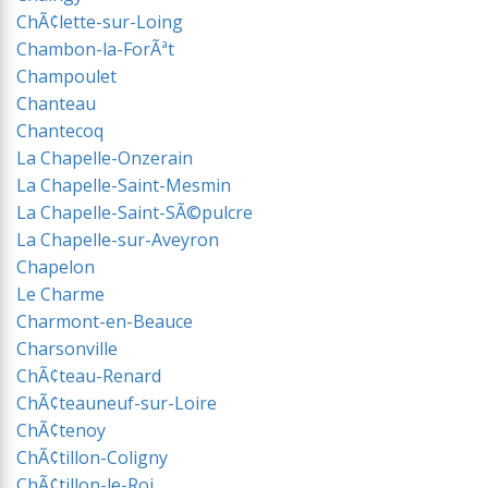
ChÃ¢lette-sur-Loing
Chambon-la-ForÃªt
Champoulet
Chanteau
Chantecoq
La Chapelle-Onzerain
La Chapelle-Saint-Mesmin
La Chapelle-Saint-SÃ©pulcre
La Chapelle-sur-Aveyron
Chapelon
Le Charme
Charmont-en-Beauce
Charsonville
ChÃ¢teau-Renard
ChÃ¢teauneuf-sur-Loire
ChÃ¢tenoy
ChÃ¢tillon-Coligny
ChÃ¢tillon-le-Roi