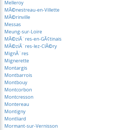
Melleroy
MÃ©nestreau-en-Villette
MÃ©rinville
Messas
Meung-sur-Loire
MÃ©ziÃ¨res-en-GÃ¢tinais
MÃ©ziÃ¨res-lez-ClÃ©ry
MignÃ¨res
Mignerette
Montargis
Montbarrois
Montbouy
Montcorbon
Montcresson
Montereau
Montigny
Montliard
Mormant-sur-Vernisson