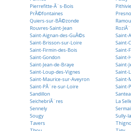
Pierrefitte-Ã¨s-Bois
Pithivi
PrÃ©fontaines
Presno
Quiers-sur-BÃ©zonde
Ramou
Rouvres-Saint-Jean
RoziÃ¨
Saint-Aignan-des-GuÃ©s
Saint-A
Saint-Brisson-sur-Loire
Saint-
Saint-Firmin-des-Bois
Saint-F
Saint-Gondon
Saint-H
Saint-Jean-de-Braye
Saint-J
Saint-Loup-des-Vignes
Saint-
Saint-Maurice-sur-Aveyron
Saint-
Saint-PÃ¨re-sur-Loire
Saint-
Sandillon
Santea
SeichebriÃ¨res
La Sel
Sennely
Sermai
Sougy
Sully-l
Tavers
Thigno
Thou
Tigy