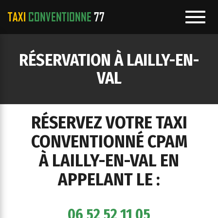
Toggl
navig
e
RÉSERVATION À LAILLY-EN-
ation
VAL
RÉSERVEZ VOTRE TAXI
CONVENTIONNÉ CPAM
À LAILLY-EN-VAL EN
APPELANT LE :
06 52 52 11 05