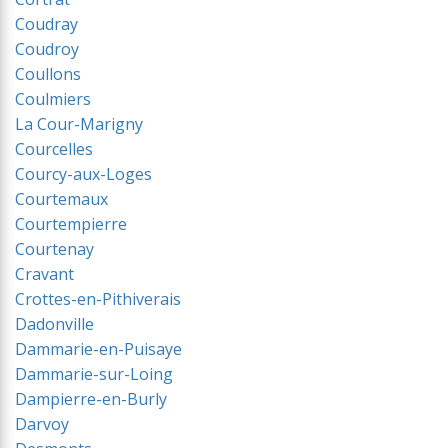
Coudray
Coudroy
Coullons
Coulmiers
La Cour-Marigny
Courcelles
Courcy-aux-Loges
Courtemaux
Courtempierre
Courtenay
Cravant
Crottes-en-Pithiverais
Dadonville
Dammarie-en-Puisaye
Dammarie-sur-Loing
Dampierre-en-Burly
Darvoy