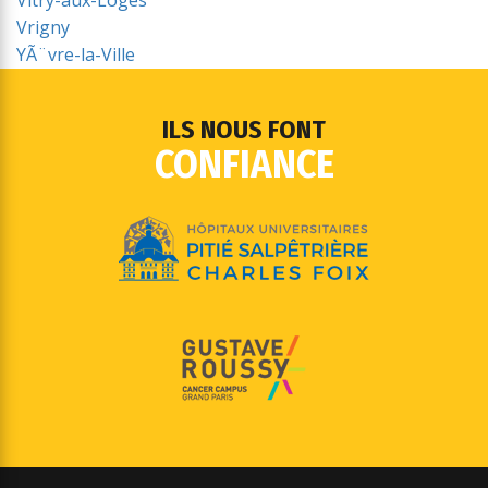
Vitry-aux-Loges
Vrigny
YÃ¨vre-la-Ville
ILS NOUS FONT
CONFIANCE