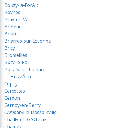
Bouzy-la-ForÃªt
Boynes
Bray-en-Val
Breteau
Briare
Briarres-sur-Essonne
Bricy
Bromeilles
Bucy-le-Roi
Bucy-Saint-Liphard
La BussiÃ¨re
Cepoy
Cercottes
Cerdon
Cernoy-en-Berry
CÃ©sarville-Dossainville
Chailly-en-GÃ¢tinais
Chaingy