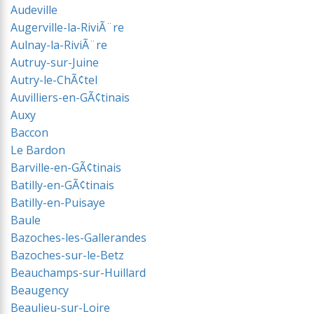
Audeville
Augerville-la-RiviÃ¨re
Aulnay-la-RiviÃ¨re
Autruy-sur-Juine
Autry-le-ChÃ¢tel
Auvilliers-en-GÃ¢tinais
Auxy
Baccon
Le Bardon
Barville-en-GÃ¢tinais
Batilly-en-GÃ¢tinais
Batilly-en-Puisaye
Baule
Bazoches-les-Gallerandes
Bazoches-sur-le-Betz
Beauchamps-sur-Huillard
Beaugency
Beaulieu-sur-Loire