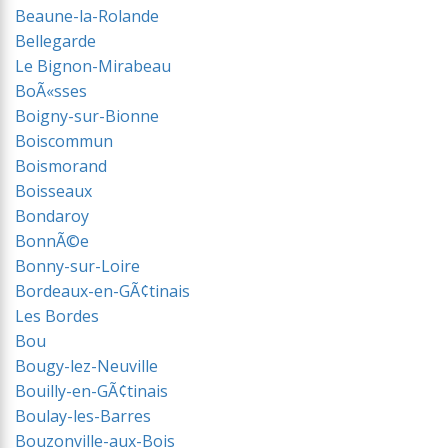
Beaune-la-Rolande
Bellegarde
Le Bignon-Mirabeau
BoÃ«sses
Boigny-sur-Bionne
Boiscommun
Boismorand
Boisseaux
Bondaroy
BonnÃ©e
Bonny-sur-Loire
Bordeaux-en-GÃ¢tinais
Les Bordes
Bou
Bougy-lez-Neuville
Bouilly-en-GÃ¢tinais
Boulay-les-Barres
Bouzonville-aux-Bois