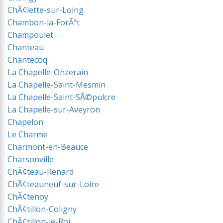
ChÃ¢lette-sur-Loing
Chambon-la-ForÃªt
Champoulet
Chanteau
Chantecoq
La Chapelle-Onzerain
La Chapelle-Saint-Mesmin
La Chapelle-Saint-SÃ©pulcre
La Chapelle-sur-Aveyron
Chapelon
Le Charme
Charmont-en-Beauce
Charsonville
ChÃ¢teau-Renard
ChÃ¢teauneuf-sur-Loire
ChÃ¢tenoy
ChÃ¢tillon-Coligny
ChÃ¢tillon-le-Roi