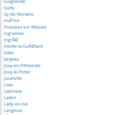
Guigneville
Guilly
Gy-les-Nonains
HuÃªtre
Huisseau-sur-Mauves
Ingrannes
IngrÃ©
Intville-la-GuÃ©tard
Isdes
Jargeau
Jouy-en-Pithiverais
Jouy-le-Potier
Juranville
Laas
Labrosse
Ladon
Lailly-en-Val
Langesse