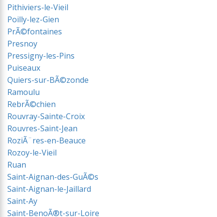
Pithiviers-le-Vieil
Poilly-lez-Gien
PrÃ©fontaines
Presnoy
Pressigny-les-Pins
Puiseaux
Quiers-sur-BÃ©zonde
Ramoulu
RebrÃ©chien
Rouvray-Sainte-Croix
Rouvres-Saint-Jean
RoziÃ¨res-en-Beauce
Rozoy-le-Vieil
Ruan
Saint-Aignan-des-GuÃ©s
Saint-Aignan-le-Jaillard
Saint-Ay
Saint-BenoÃ®t-sur-Loire