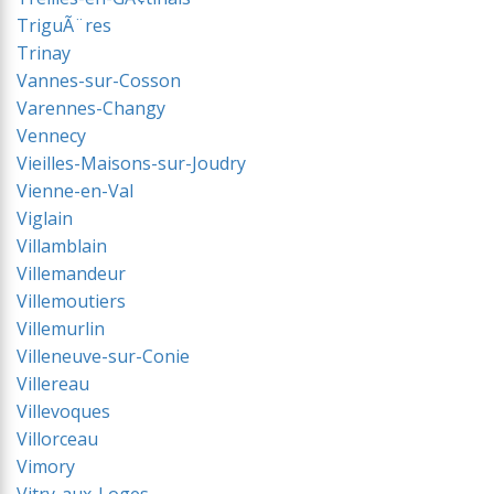
TriguÃ¨res
Trinay
Vannes-sur-Cosson
Varennes-Changy
Vennecy
Vieilles-Maisons-sur-Joudry
Vienne-en-Val
Viglain
Villamblain
Villemandeur
Villemoutiers
Villemurlin
Villeneuve-sur-Conie
Villereau
Villevoques
Villorceau
Vimory