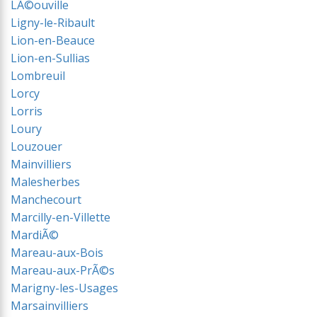
LÃ©ouville
Ligny-le-Ribault
Lion-en-Beauce
Lion-en-Sullias
Lombreuil
Lorcy
Lorris
Loury
Louzouer
Mainvilliers
Malesherbes
Manchecourt
Marcilly-en-Villette
MardiÃ©
Mareau-aux-Bois
Mareau-aux-PrÃ©s
Marigny-les-Usages
Marsainvilliers