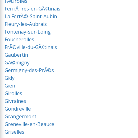
FÃ©rolles
FerriÃ¨res-en-GÃ¢tinais
La FertÃ©-Saint-Aubin
Fleury-les-Aubrais
Fontenay-sur-Loing
Foucherolles
FrÃ©ville-du-GÃ¢tinais
Gaubertin
GÃ©migny
Germigny-des-PrÃ©s
Gidy
Gien
Girolles
Givraines
Gondreville
Grangermont
Greneville-en-Beauce
Griselles