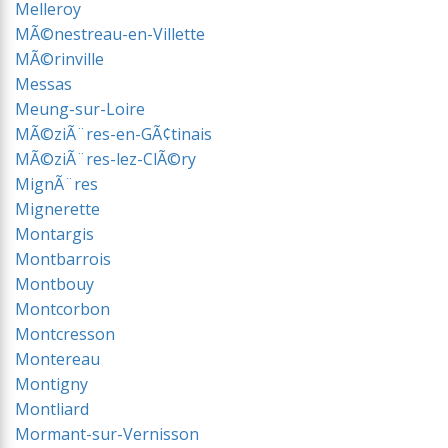
Melleroy
MÃ©nestreau-en-Villette
MÃ©rinville
Messas
Meung-sur-Loire
MÃ©ziÃ¨res-en-GÃ¢tinais
MÃ©ziÃ¨res-lez-ClÃ©ry
MignÃ¨res
Mignerette
Montargis
Montbarrois
Montbouy
Montcorbon
Montcresson
Montereau
Montigny
Montliard
Mormant-sur-Vernisson