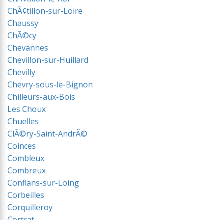
ChÃ¢tillon-sur-Loire
Chaussy
ChÃ©cy
Chevannes
Chevillon-sur-Huillard
Chevilly
Chevry-sous-le-Bignon
Chilleurs-aux-Bois
Les Choux
Chuelles
ClÃ©ry-Saint-AndrÃ©
Coinces
Combleux
Combreux
Conflans-sur-Loing
Corbeilles
Corquilleroy
Cortrat