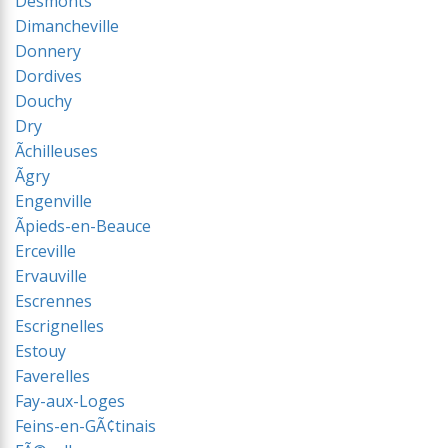
Desmonts
Dimancheville
Donnery
Dordives
Douchy
Dry
Ãchilleuses
Ãgry
Engenville
Ãpieds-en-Beauce
Erceville
Ervauville
Escrennes
Escrignelles
Estouy
Faverelles
Fay-aux-Loges
Feins-en-GÃ¢tinais