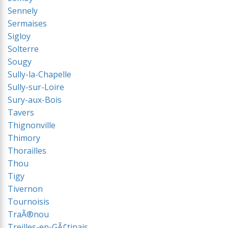
Sennely
Sermaises
Sigloy
Solterre
Sougy
Sully-la-Chapelle
Sully-sur-Loire
Sury-aux-Bois
Tavers
Thignonville
Thimory
Thorailles
Thou
Tigy
Tivernon
Tournoisis
TraÃ®nou
Treilles-en-GÃ¢tinais