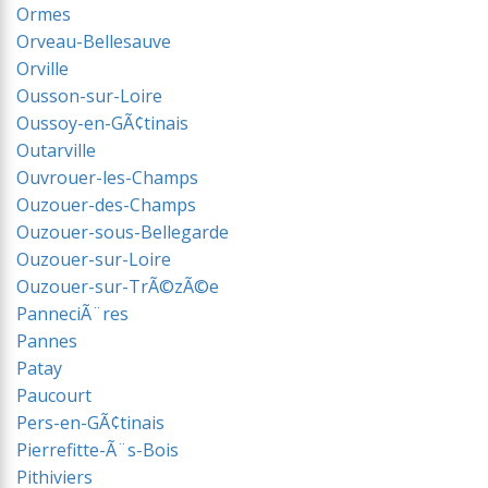
Ormes
Orveau-Bellesauve
Orville
Ousson-sur-Loire
Oussoy-en-GÃ¢tinais
Outarville
Ouvrouer-les-Champs
Ouzouer-des-Champs
Ouzouer-sous-Bellegarde
Ouzouer-sur-Loire
Ouzouer-sur-TrÃ©zÃ©e
PanneciÃ¨res
Pannes
Patay
Paucourt
Pers-en-GÃ¢tinais
Pierrefitte-Ã¨s-Bois
Pithiviers