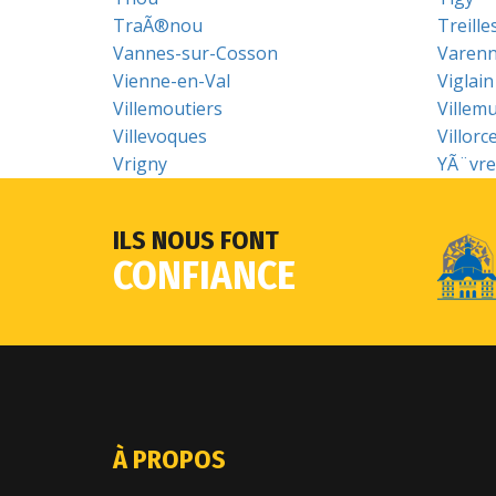
TraÃ®nou
Treille
Vannes-sur-Cosson
Varen
Vienne-en-Val
Viglain
Villemoutiers
Villemu
Villevoques
Villorc
Vrigny
YÃ¨vre-
ILS NOUS FONT
CONFIANCE
À PROPOS