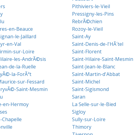
ers
Pithiviers-le-Vieil
y
Pressigny-les-Pins
lu
RebrÃ©chien
res-en-Beauce
Rozoy-le-Vieil
ignan-le-Jaillard
Saint-Ay
Cyr-en-Val
Saint-Denis-de-l'HÃ´tel
irmin-sur-Loire
Saint-Florent
ilaire-les-AndrÃ©sis
Saint-Hilaire-Saint-Mesmin
ean-de-la-Ruelle
Saint-Jean-le-Blanc
LyÃ©-la-ForÃªt
Saint-Martin-d'Abbat
Maurice-sur-Fessard
Saint-Michel
PryvÃ©-Saint-Mesmin
Saint-Sigismond
u
Saran
le-en-Hermoy
La Selle-sur-le-Bied
ses
Sigloy
a-Chapelle
Sully-sur-Loire
nville
Thimory
Tivernon