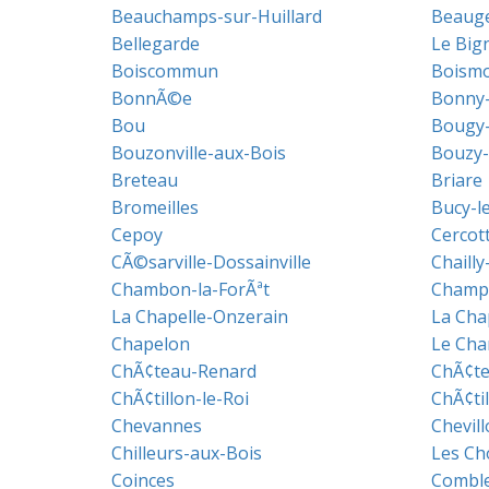
Beauchamps-sur-Huillard
Beaug
Bellegarde
Le Big
Boiscommun
Boism
BonnÃ©e
Bonny-
Bou
Bougy-
Bouzonville-aux-Bois
Bouzy-
Breteau
Briare
Bromeilles
Bucy-l
Cepoy
Cercot
CÃ©sarville-Dossainville
Chailly
Chambon-la-ForÃªt
Champ
La Chapelle-Onzerain
La Cha
Chapelon
Le Ch
ChÃ¢teau-Renard
ChÃ¢te
ChÃ¢tillon-le-Roi
ChÃ¢ti
Chevannes
Chevill
Chilleurs-aux-Bois
Les Ch
Coinces
Combl