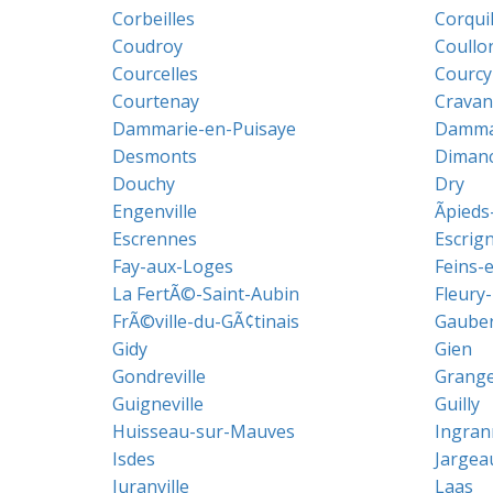
Corbeilles
Corqui
Coudroy
Coullo
Courcelles
Courcy
Courtenay
Cravan
Dammarie-en-Puisaye
Dammar
Desmonts
Dimanc
Douchy
Dry
Engenville
Ãpied
Escrennes
Escrign
Fay-aux-Loges
Feins-
La FertÃ©-Saint-Aubin
Fleury-
FrÃ©ville-du-GÃ¢tinais
Gauber
Gidy
Gien
Gondreville
Grang
Guigneville
Guilly
Huisseau-sur-Mauves
Ingran
Isdes
Jargea
Juranville
Laas