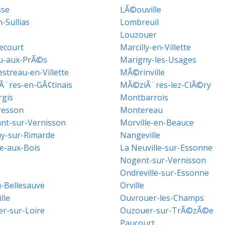
sse
LÃ©ouville
-Sullias
Lombreuil
Louzouer
ecourt
Marcilly-en-Villette
u-aux-PrÃ©s
Marigny-les-Usages
treau-en-Villette
MÃ©rinville
¨res-en-GÃ¢tinais
MÃ©ziÃ¨res-lez-ClÃ©ry
gis
Montbarrois
resson
Montereau
t-sur-Vernisson
Morville-en-Beauce
y-sur-Rimarde
Nangeville
le-aux-Bois
La Neuville-sur-Essonne
Nogent-sur-Vernisson
Ondreville-sur-Essonne
-Bellesauve
Orville
lle
Ouvrouer-les-Champs
r-sur-Loire
Ouzouer-sur-TrÃ©zÃ©e
Paucourt