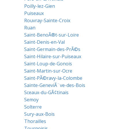
Poilly-lez-Gien
Puiseaux
Rouvray-Sainte-Croix
Ruan
Saint-BenoÃ®t-sur-Loire
Saint-Denis-en-Val
Saint-Germain-des-PrÃ©s
Saint-Hilaire-sur-Puiseaux
Saint-Loup-de-Gonois
Saint-Martin-sur-Ocre
Saint-PÃ©ravy-la-Colombe
Sainte-GeneviÃ¨ve-des-Bois
Sceaux-du-GÃ¢tinais
Semoy
Solterre
Sury-aux-Bois
Thorailles
Tournoisis