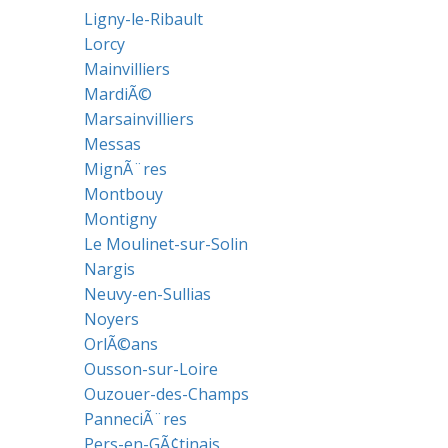
Ligny-le-Ribault
Lorcy
Mainvilliers
MardiÃ©
Marsainvilliers
Messas
MignÃ¨res
Montbouy
Montigny
Le Moulinet-sur-Solin
Nargis
Neuvy-en-Sullias
Noyers
OrlÃ©ans
Ousson-sur-Loire
Ouzouer-des-Champs
PanneciÃ¨res
Pers-en-GÃ¢tinais