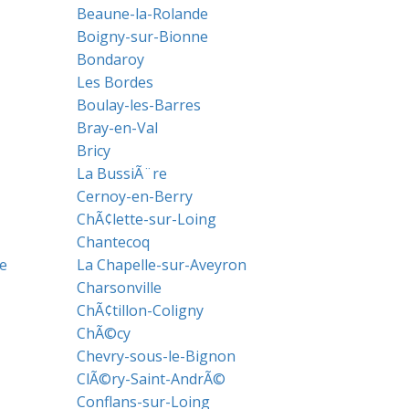
Beaune-la-Rolande
Boigny-sur-Bionne
Bondaroy
Les Bordes
Boulay-les-Barres
Bray-en-Val
Bricy
La BussiÃ¨re
Cernoy-en-Berry
ChÃ¢lette-sur-Loing
Chantecoq
e
La Chapelle-sur-Aveyron
Charsonville
ChÃ¢tillon-Coligny
ChÃ©cy
Chevry-sous-le-Bignon
ClÃ©ry-Saint-AndrÃ©
Conflans-sur-Loing