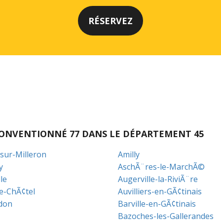
I CONVENTIONNÉ 77 DANS LE DÉPARTEMENT 45
-sur-Milleron
Amilly
y
AschÃ¨res-le-MarchÃ©
le
Augerville-la-RiviÃ¨re
le-ChÃ¢tel
Auvilliers-en-GÃ¢tinais
don
Barville-en-GÃ¢tinais
Bazoches-les-Gallerandes