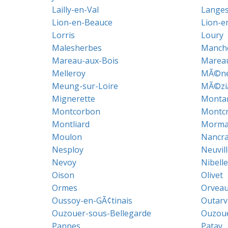
Lailly-en-Val
Lange
Lion-en-Beauce
Lion-en
Lorris
Loury
Malesherbes
Manch
Mareau-aux-Bois
Marea
Melleroy
MÃ©nes
Meung-sur-Loire
MÃ©ziÃ
Mignerette
Montar
Montcorbon
Montc
Montliard
Morman
Moulon
Nancra
Nesploy
Neuvil
Nevoy
Nibelle
Oison
Olivet
Ormes
Orveau
Oussoy-en-GÃ¢tinais
Outarvi
Ouzouer-sous-Bellegarde
Ouzoue
Pannes
Patay