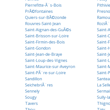
Pierrefitte-Ã¨s-Bois
Pithivi
PrÃ©fontaines
Presno
Quiers-sur-BÃ©zonde
Ramou
Rouvres-Saint-Jean
RoziÃ¨
Saint-Aignan-des-GuÃ©s
Saint-A
Saint-Brisson-sur-Loire
Saint-
Saint-Firmin-des-Bois
Saint-F
Saint-Gondon
Saint-H
Saint-Jean-de-Braye
Saint-J
Saint-Loup-des-Vignes
Saint-
Saint-Maurice-sur-Aveyron
Saint-
Saint-PÃ¨re-sur-Loire
Saint-
Sandillon
Santea
SeichebriÃ¨res
La Sel
Sennely
Sermai
Sougy
Sully-l
Tavers
Thigno
Thou
Tigy