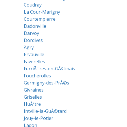
Coudray
La Cour-Marigny
Courtempierre
Dadonville
Darvoy
Dordives
Ãgry
Ervauville
Faverelles
FerriÃ¨res-en-GÃ¢tinais
Foucherolles
Germigny-des-PrÃ©s
Givraines
Griselles
HuÃªtre
Intville-la-GuÃ©tard
Jouy-le-Potier
Ladon