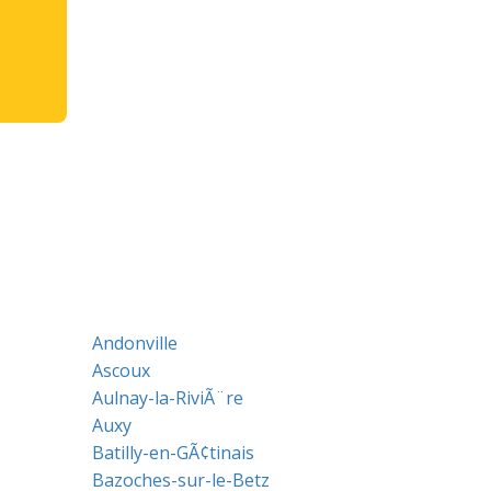
Andonville
Ascoux
Aulnay-la-RiviÃ¨re
Auxy
Batilly-en-GÃ¢tinais
Bazoches-sur-le-Betz