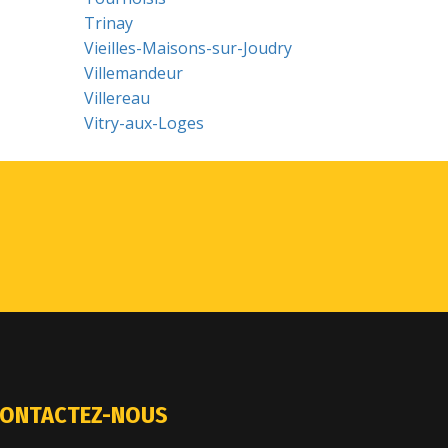
Trinay
Vieilles-Maisons-sur-Joudry
Villemandeur
Villereau
Vitry-aux-Loges
ONTACTEZ-NOUS