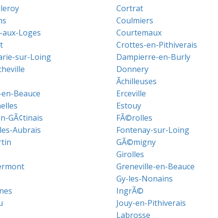
lleroy
Cortrat
ns
Coulmiers
-aux-Loges
Courtemaux
t
Crottes-en-Pithiverais
ie-sur-Loing
Dampierre-en-Burly
heville
Donnery
Ãchilleuses
s-en-Beauce
Erceville
elles
Estouy
en-GÃ¢tinais
FÃ©rolles
les-Aubrais
Fontenay-sur-Loing
tin
GÃ©migny
Girolles
ermont
Greneville-en-Beauce
Gy-les-Nonains
nes
IngrÃ©
u
Jouy-en-Pithiverais
Labrosse