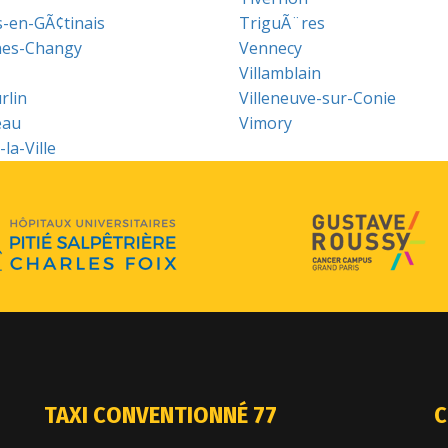
s-en-GÃ¢tinais
TriguÃ¨res
nes-Changy
Vennecy
Villamblain
rlin
Villeneuve-sur-Conie
eau
Vimory
la-Ville
TAXI CONVENTIONNÉ 77
C