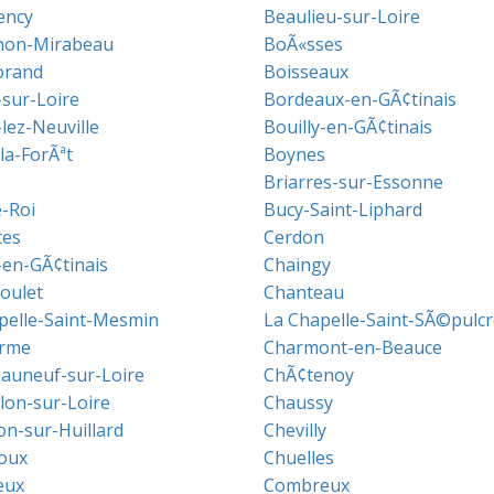
ency
Beaulieu-sur-Loire
non-Mirabeau
BoÃ«sses
orand
Boisseaux
sur-Loire
Bordeaux-en-GÃ¢tinais
lez-Neuville
Bouilly-en-GÃ¢tinais
la-ForÃªt
Boynes
Briarres-sur-Essonne
e-Roi
Bucy-Saint-Liphard
tes
Cerdon
-en-GÃ¢tinais
Chaingy
oulet
Chanteau
pelle-Saint-Mesmin
La Chapelle-Saint-SÃ©pulcr
arme
Charmont-en-Beauce
auneuf-sur-Loire
ChÃ¢tenoy
llon-sur-Loire
Chaussy
on-sur-Huillard
Chevilly
oux
Chuelles
eux
Combreux