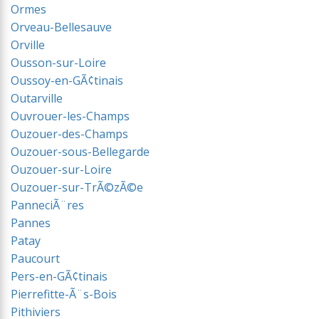
Ormes
Orveau-Bellesauve
Orville
Ousson-sur-Loire
Oussoy-en-GÃ¢tinais
Outarville
Ouvrouer-les-Champs
Ouzouer-des-Champs
Ouzouer-sous-Bellegarde
Ouzouer-sur-Loire
Ouzouer-sur-TrÃ©zÃ©e
PanneciÃ¨res
Pannes
Patay
Paucourt
Pers-en-GÃ¢tinais
Pierrefitte-Ã¨s-Bois
Pithiviers