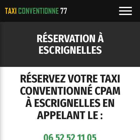
Toggl
navig
e
RÉSERVATION À
ation
ESCRIGNELLES
RÉSERVEZ VOTRE TAXI
CONVENTIONNÉ CPAM
À ESCRIGNELLES EN
APPELANT LE :
06 52 52 11 05