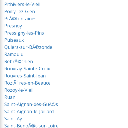
Pithiviers-le-Vieil
Poilly-lez-Gien
PrÃ©fontaines
Presnoy
Pressigny-les-Pins
Puiseaux
Quiers-sur-BÃ©zonde
Ramoulu
RebrÃ©chien
Rouvray-Sainte-Croix
Rouvres-Saint-Jean
RoziÃ¨res-en-Beauce
Rozoy-le-Vieil
Ruan
Saint-Aignan-des-GuÃ©s
Saint-Aignan-le-Jaillard
Saint-Ay
Saint-BenoÃ®t-sur-Loire