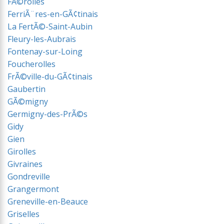
FÃ©rolles
FerriÃ¨res-en-GÃ¢tinais
La FertÃ©-Saint-Aubin
Fleury-les-Aubrais
Fontenay-sur-Loing
Foucherolles
FrÃ©ville-du-GÃ¢tinais
Gaubertin
GÃ©migny
Germigny-des-PrÃ©s
Gidy
Gien
Girolles
Givraines
Gondreville
Grangermont
Greneville-en-Beauce
Griselles