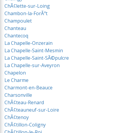
ChÃ¢lette-sur-Loing
Chambon-la-ForÃªt
Champoulet
Chanteau
Chantecoq
La Chapelle-Onzerain
La Chapelle-Saint-Mesmin
La Chapelle-Saint-SÃ©pulcre
La Chapelle-sur-Aveyron
Chapelon
Le Charme
Charmont-en-Beauce
Charsonville
ChÃ¢teau-Renard
ChÃ¢teauneuf-sur-Loire
ChÃ¢tenoy
ChÃ¢tillon-Coligny
ChÃ¢tillon-le-Roi