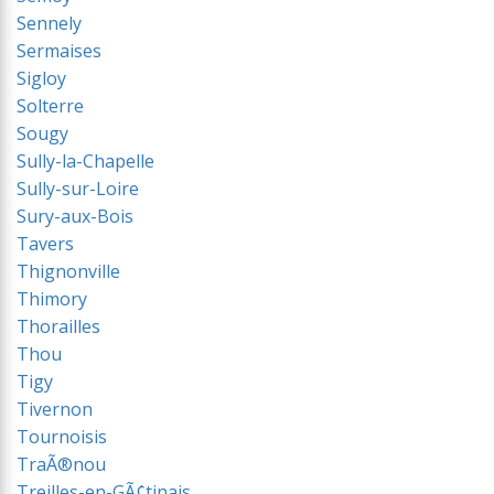
Sennely
Sermaises
Sigloy
Solterre
Sougy
Sully-la-Chapelle
Sully-sur-Loire
Sury-aux-Bois
Tavers
Thignonville
Thimory
Thorailles
Thou
Tigy
Tivernon
Tournoisis
TraÃ®nou
Treilles-en-GÃ¢tinais