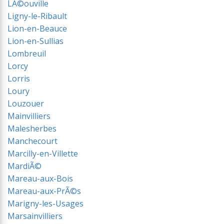
LÃ©ouville
Ligny-le-Ribault
Lion-en-Beauce
Lion-en-Sullias
Lombreuil
Lorcy
Lorris
Loury
Louzouer
Mainvilliers
Malesherbes
Manchecourt
Marcilly-en-Villette
MardiÃ©
Mareau-aux-Bois
Mareau-aux-PrÃ©s
Marigny-les-Usages
Marsainvilliers