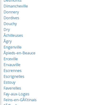
Desmonts
Dimancheville
Donnery
Dordives
Douchy
Dry
Ãchilleuses
Ãgry
Engenville
Ãpieds-en-Beauce
Erceville
Ervauville
Escrennes
Escrignelles
Estouy
Faverelles
Fay-aux-Loges
Feins-en-GÃ¢tinais