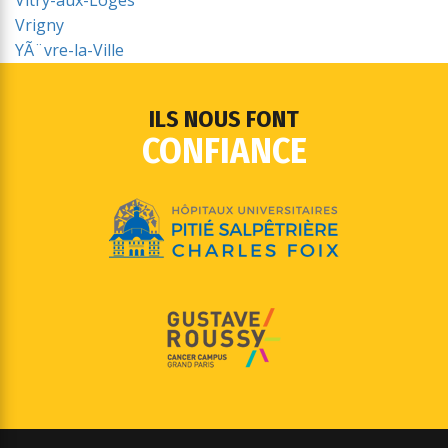
Vitry-aux-Loges
Vrigny
YÃ¨vre-la-Ville
ILS NOUS FONT
CONFIANCE