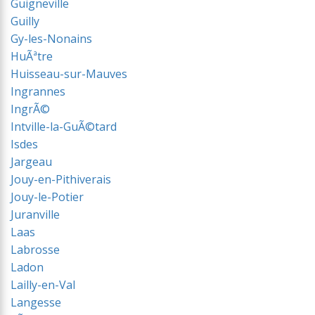
Guigneville
Guilly
Gy-les-Nonains
HuÃªtre
Huisseau-sur-Mauves
Ingrannes
IngrÃ©
Intville-la-GuÃ©tard
Isdes
Jargeau
Jouy-en-Pithiverais
Jouy-le-Potier
Juranville
Laas
Labrosse
Ladon
Lailly-en-Val
Langesse