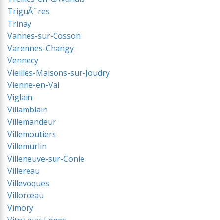
TriguÃ¨res
Trinay
Vannes-sur-Cosson
Varennes-Changy
Vennecy
Vieilles-Maisons-sur-Joudry
Vienne-en-Val
Viglain
Villamblain
Villemandeur
Villemoutiers
Villemurlin
Villeneuve-sur-Conie
Villereau
Villevoques
Villorceau
Vimory