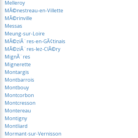
Melleroy
MÃ©nestreau-en-Villette
MÃ©rinville
Messas
Meung-sur-Loire
MÃ©ziÃ¨res-en-GÃ¢tinais
MÃ©ziÃ¨res-lez-ClÃ©ry
MignÃ¨res
Mignerette
Montargis
Montbarrois
Montbouy
Montcorbon
Montcresson
Montereau
Montigny
Montliard
Mormant-sur-Vernisson