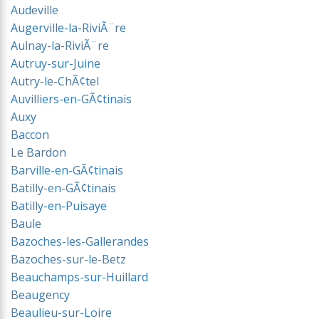
Audeville
Augerville-la-RiviÃ¨re
Aulnay-la-RiviÃ¨re
Autruy-sur-Juine
Autry-le-ChÃ¢tel
Auvilliers-en-GÃ¢tinais
Auxy
Baccon
Le Bardon
Barville-en-GÃ¢tinais
Batilly-en-GÃ¢tinais
Batilly-en-Puisaye
Baule
Bazoches-les-Gallerandes
Bazoches-sur-le-Betz
Beauchamps-sur-Huillard
Beaugency
Beaulieu-sur-Loire