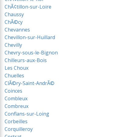
ChÃ¢tillon-sur-Loire
Chaussy
ChÃ©cy
Chevannes
Chevillon-sur-Huillard
Chevilly
Chevry-sous-le-Bignon
Chilleurs-aux-Bois
Les Choux
Chuelles
ClÃ©ry-Saint-AndrÃ©
Coinces
Combleux
Combreux
Conflans-sur-Loing
Corbeilles
Corquilleroy
Cortrat