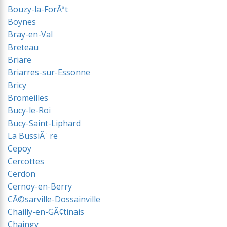
Bouzy-la-ForÃªt
Boynes
Bray-en-Val
Breteau
Briare
Briarres-sur-Essonne
Bricy
Bromeilles
Bucy-le-Roi
Bucy-Saint-Liphard
La BussiÃ¨re
Cepoy
Cercottes
Cerdon
Cernoy-en-Berry
CÃ©sarville-Dossainville
Chailly-en-GÃ¢tinais
Chaingy