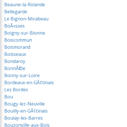
Beaune-la-Rolande
Bellegarde
Le Bignon-Mirabeau
BoÃ«sses
Boigny-sur-Bionne
Boiscommun
Boismorand
Boisseaux
Bondaroy
BonnÃ©e
Bonny-sur-Loire
Bordeaux-en-GÃ¢tinais
Les Bordes
Bou
Bougy-lez-Neuville
Bouilly-en-GÃ¢tinais
Boulay-les-Barres
Bouzonville-aux-Bois