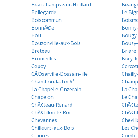
Beauchamps-sur-Huillard
Beaug
Bellegarde
Le Big
Boiscommun
Boism
BonnÃ©e
Bonny-
Bou
Bougy-
Bouzonville-aux-Bois
Bouzy-
Breteau
Briare
Bromeilles
Bucy-l
Cepoy
Cercot
CÃ©sarville-Dossainville
Chailly
Chambon-la-ForÃªt
Champ
La Chapelle-Onzerain
La Cha
Chapelon
Le Ch
ChÃ¢teau-Renard
ChÃ¢te
ChÃ¢tillon-le-Roi
ChÃ¢ti
Chevannes
Chevill
Chilleurs-aux-Bois
Les Ch
Coinces
Combl