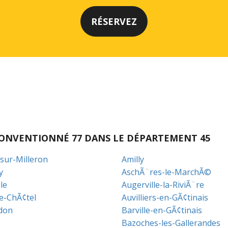
I CONVENTIONNÉ 77 DANS LE DÉPARTEMENT 45
-sur-Milleron
Amilly
y
AschÃ¨res-le-MarchÃ©
le
Augerville-la-RiviÃ¨re
le-ChÃ¢tel
Auvilliers-en-GÃ¢tinais
don
Barville-en-GÃ¢tinais
Bazoches-les-Gallerandes