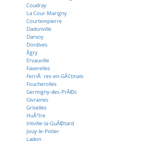
Coudray
La Cour-Marigny
Courtempierre
Dadonville
Darvoy
Dordives
Ãgry
Ervauville
Faverelles
FerriÃ¨res-en-GÃ¢tinais
Foucherolles
Germigny-des-PrÃ©s
Givraines
Griselles
HuÃªtre
Intville-la-GuÃ©tard
Jouy-le-Potier
Ladon