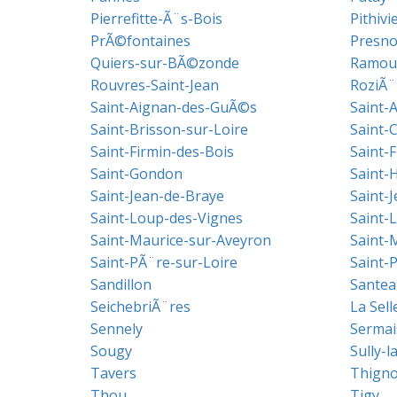
Pierrefitte-Ã¨s-Bois
Pithivi
PrÃ©fontaines
Presno
Quiers-sur-BÃ©zonde
Ramou
Rouvres-Saint-Jean
RoziÃ¨
Saint-Aignan-des-GuÃ©s
Saint-A
Saint-Brisson-sur-Loire
Saint-
Saint-Firmin-des-Bois
Saint-F
Saint-Gondon
Saint-H
Saint-Jean-de-Braye
Saint-J
Saint-Loup-des-Vignes
Saint-
Saint-Maurice-sur-Aveyron
Saint-
Saint-PÃ¨re-sur-Loire
Saint-
Sandillon
Santea
SeichebriÃ¨res
La Sel
Sennely
Sermai
Sougy
Sully-l
Tavers
Thigno
Thou
Tigy