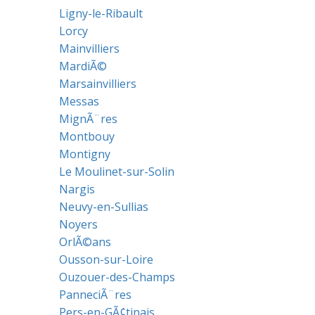
Ligny-le-Ribault
Lorcy
Mainvilliers
MardiÃ©
Marsainvilliers
Messas
MignÃ¨res
Montbouy
Montigny
Le Moulinet-sur-Solin
Nargis
Neuvy-en-Sullias
Noyers
OrlÃ©ans
Ousson-sur-Loire
Ouzouer-des-Champs
PanneciÃ¨res
Pers-en-GÃ¢tinais