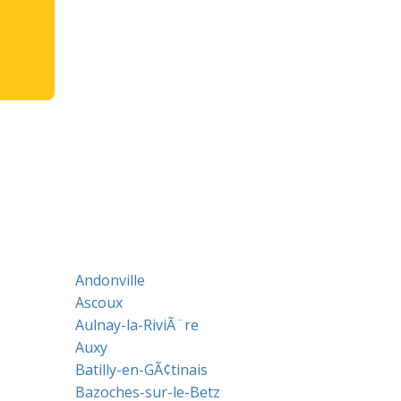
Andonville
Ascoux
Aulnay-la-RiviÃ¨re
Auxy
Batilly-en-GÃ¢tinais
Bazoches-sur-le-Betz