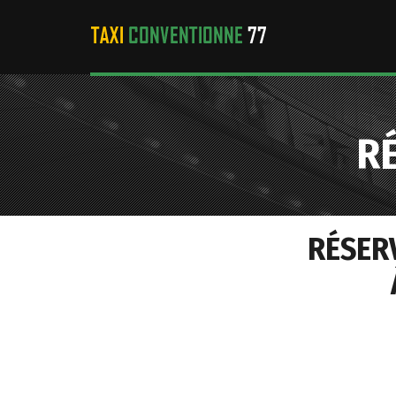
R
RÉSER