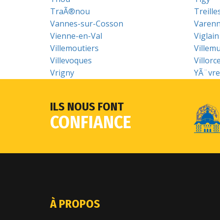
TraÃ®nou
Treille
Vannes-sur-Cosson
Varen
Vienne-en-Val
Viglain
Villemoutiers
Villemu
Villevoques
Villorc
Vrigny
YÃ¨vre-
ILS NOUS FONT
CONFIANCE
À PROPOS