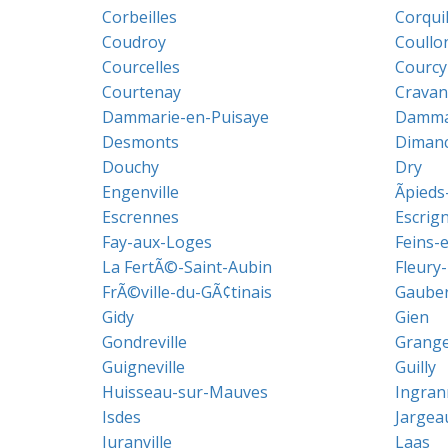
Corbeilles
Corqui
Coudroy
Coullo
Courcelles
Courcy
Courtenay
Cravan
Dammarie-en-Puisaye
Dammar
Desmonts
Dimanc
Douchy
Dry
Engenville
Ãpied
Escrennes
Escrign
Fay-aux-Loges
Feins-
La FertÃ©-Saint-Aubin
Fleury-
FrÃ©ville-du-GÃ¢tinais
Gauber
Gidy
Gien
Gondreville
Grang
Guigneville
Guilly
Huisseau-sur-Mauves
Ingran
Isdes
Jargea
Juranville
Laas