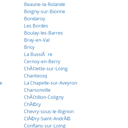
Beaune-la-Rolande
Boigny-sur-Bionne
Bondaroy
Les Bordes
Boulay-les-Barres
Bray-en-Val
Bricy
La BussiÃ¨re
Cernoy-en-Berry
ChÃ¢lette-sur-Loing
Chantecoq
e
La Chapelle-sur-Aveyron
Charsonville
ChÃ¢tillon-Coligny
ChÃ©cy
Chevry-sous-le-Bignon
ClÃ©ry-Saint-AndrÃ©
Conflans-sur-Loing