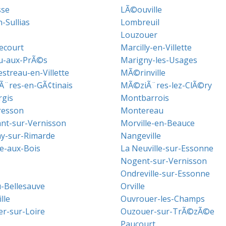
sse
LÃ©ouville
-Sullias
Lombreuil
Louzouer
ecourt
Marcilly-en-Villette
u-aux-PrÃ©s
Marigny-les-Usages
treau-en-Villette
MÃ©rinville
¨res-en-GÃ¢tinais
MÃ©ziÃ¨res-lez-ClÃ©ry
gis
Montbarrois
resson
Montereau
t-sur-Vernisson
Morville-en-Beauce
y-sur-Rimarde
Nangeville
le-aux-Bois
La Neuville-sur-Essonne
Nogent-sur-Vernisson
Ondreville-sur-Essonne
-Bellesauve
Orville
lle
Ouvrouer-les-Champs
r-sur-Loire
Ouzouer-sur-TrÃ©zÃ©e
Paucourt