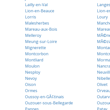
Lailly-en-Val
Lange
Lion-en-Beauce
Lion-en
Lorris
Loury
Malesherbes
Manch
Mareau-aux-Bois
Marea
Melleroy
MÃ©nes
Meung-sur-Loire
MÃ©ziÃ
Mignerette
Montar
Montcorbon
Montc
Montliard
Morman
Moulon
Nancra
Nesploy
Neuvil
Nevoy
Nibelle
Oison
Olivet
Ormes
Orveau
Oussoy-en-GÃ¢tinais
Outarvi
Ouzouer-sous-Bellegarde
Ouzoue
Pannes
Patay