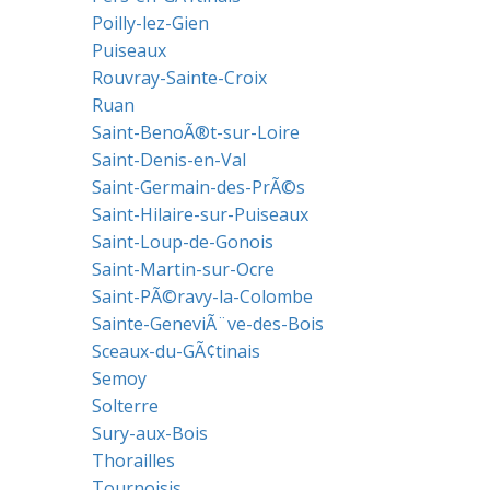
Poilly-lez-Gien
Puiseaux
Rouvray-Sainte-Croix
Ruan
Saint-BenoÃ®t-sur-Loire
Saint-Denis-en-Val
Saint-Germain-des-PrÃ©s
Saint-Hilaire-sur-Puiseaux
Saint-Loup-de-Gonois
Saint-Martin-sur-Ocre
Saint-PÃ©ravy-la-Colombe
Sainte-GeneviÃ¨ve-des-Bois
Sceaux-du-GÃ¢tinais
Semoy
Solterre
Sury-aux-Bois
Thorailles
Tournoisis