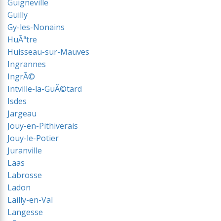
Guigneville
Guilly
Gy-les-Nonains
HuÃªtre
Huisseau-sur-Mauves
Ingrannes
IngrÃ©
Intville-la-GuÃ©tard
Isdes
Jargeau
Jouy-en-Pithiverais
Jouy-le-Potier
Juranville
Laas
Labrosse
Ladon
Lailly-en-Val
Langesse