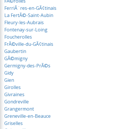
FÃ©rolles
FerriÃ¨res-en-GÃ¢tinais
La FertÃ©-Saint-Aubin
Fleury-les-Aubrais
Fontenay-sur-Loing
Foucherolles
FrÃ©ville-du-GÃ¢tinais
Gaubertin
GÃ©migny
Germigny-des-PrÃ©s
Gidy
Gien
Girolles
Givraines
Gondreville
Grangermont
Greneville-en-Beauce
Griselles