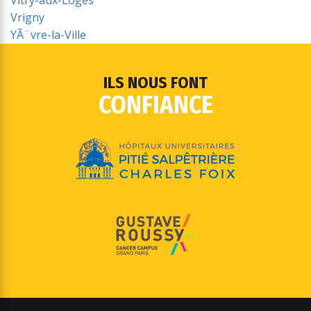
Vitry-aux-Loges
Vrigny
YÃ¨vre-la-Ville
ILS NOUS FONT
CONFIANCE