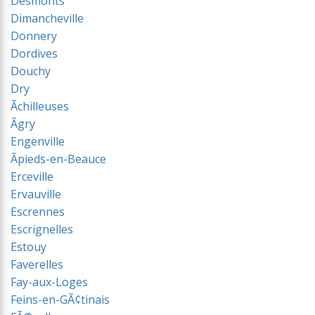
Desmonts
Dimancheville
Donnery
Dordives
Douchy
Dry
Ãchilleuses
Ãgry
Engenville
Ãpieds-en-Beauce
Erceville
Ervauville
Escrennes
Escrignelles
Estouy
Faverelles
Fay-aux-Loges
Feins-en-GÃ¢tinais