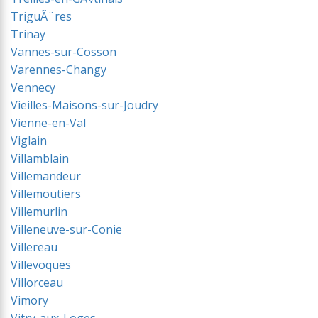
TriguÃ¨res
Trinay
Vannes-sur-Cosson
Varennes-Changy
Vennecy
Vieilles-Maisons-sur-Joudry
Vienne-en-Val
Viglain
Villamblain
Villemandeur
Villemoutiers
Villemurlin
Villeneuve-sur-Conie
Villereau
Villevoques
Villorceau
Vimory