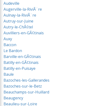
Audeville
Augerville-la-RiviÃ¨re
Aulnay-la-RiviÃ¨re
Autruy-sur-Juine
Autry-le-ChÃ¢tel
Auvilliers-en-GÃ¢tinais
Auxy
Baccon
Le Bardon
Barville-en-GÃ¢tinais
Batilly-en-GÃ¢tinais
Batilly-en-Puisaye
Baule
Bazoches-les-Gallerandes
Bazoches-sur-le-Betz
Beauchamps-sur-Huillard
Beaugency
Beaulieu-sur-Loire