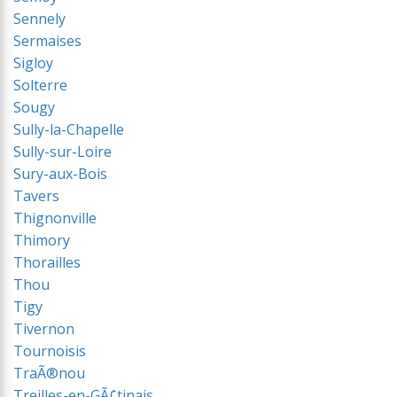
Sennely
Sermaises
Sigloy
Solterre
Sougy
Sully-la-Chapelle
Sully-sur-Loire
Sury-aux-Bois
Tavers
Thignonville
Thimory
Thorailles
Thou
Tigy
Tivernon
Tournoisis
TraÃ®nou
Treilles-en-GÃ¢tinais