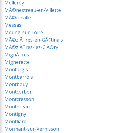
Melleroy
MÃ©nestreau-en-Villette
MÃ©rinville
Messas
Meung-sur-Loire
MÃ©ziÃ¨res-en-GÃ¢tinais
MÃ©ziÃ¨res-lez-ClÃ©ry
MignÃ¨res
Mignerette
Montargis
Montbarrois
Montbouy
Montcorbon
Montcresson
Montereau
Montigny
Montliard
Mormant-sur-Vernisson