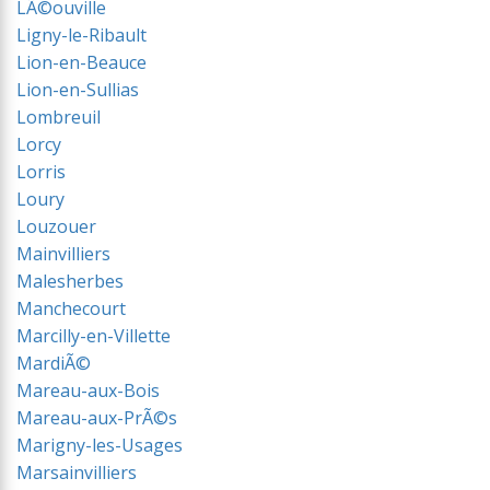
LÃ©ouville
Ligny-le-Ribault
Lion-en-Beauce
Lion-en-Sullias
Lombreuil
Lorcy
Lorris
Loury
Louzouer
Mainvilliers
Malesherbes
Manchecourt
Marcilly-en-Villette
MardiÃ©
Mareau-aux-Bois
Mareau-aux-PrÃ©s
Marigny-les-Usages
Marsainvilliers