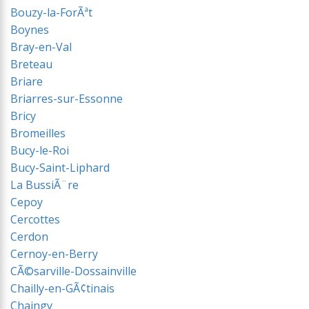
Bouzy-la-ForÃªt
Boynes
Bray-en-Val
Breteau
Briare
Briarres-sur-Essonne
Bricy
Bromeilles
Bucy-le-Roi
Bucy-Saint-Liphard
La BussiÃ¨re
Cepoy
Cercottes
Cerdon
Cernoy-en-Berry
CÃ©sarville-Dossainville
Chailly-en-GÃ¢tinais
Chaingy