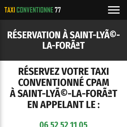
Toggl
navig
e
RÉSERVATION À SAINT-LYÃ©-
ation
LA-FORÃªT
RÉSERVEZ VOTRE TAXI
CONVENTIONNÉ CPAM
À SAINT-LYÃ©-LA-FORÃªT
EN APPELANT LE :
06 52 52 11 05