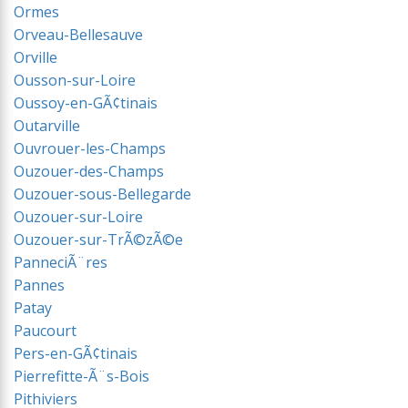
Ormes
Orveau-Bellesauve
Orville
Ousson-sur-Loire
Oussoy-en-GÃ¢tinais
Outarville
Ouvrouer-les-Champs
Ouzouer-des-Champs
Ouzouer-sous-Bellegarde
Ouzouer-sur-Loire
Ouzouer-sur-TrÃ©zÃ©e
PanneciÃ¨res
Pannes
Patay
Paucourt
Pers-en-GÃ¢tinais
Pierrefitte-Ã¨s-Bois
Pithiviers