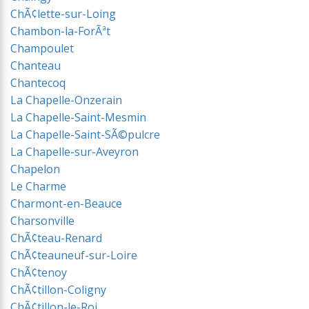
ChÃ¢lette-sur-Loing
Chambon-la-ForÃªt
Champoulet
Chanteau
Chantecoq
La Chapelle-Onzerain
La Chapelle-Saint-Mesmin
La Chapelle-Saint-SÃ©pulcre
La Chapelle-sur-Aveyron
Chapelon
Le Charme
Charmont-en-Beauce
Charsonville
ChÃ¢teau-Renard
ChÃ¢teauneuf-sur-Loire
ChÃ¢tenoy
ChÃ¢tillon-Coligny
ChÃ¢tillon-le-Roi