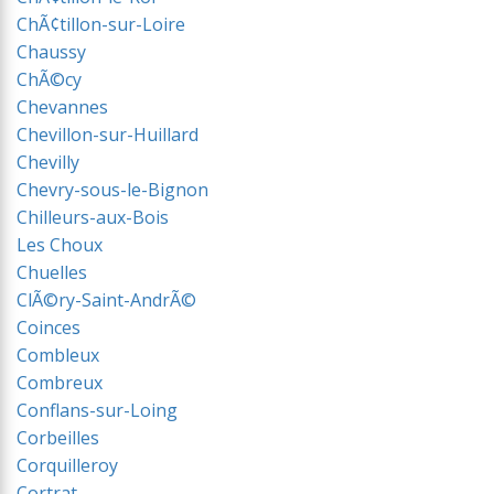
ChÃ¢tillon-sur-Loire
Chaussy
ChÃ©cy
Chevannes
Chevillon-sur-Huillard
Chevilly
Chevry-sous-le-Bignon
Chilleurs-aux-Bois
Les Choux
Chuelles
ClÃ©ry-Saint-AndrÃ©
Coinces
Combleux
Combreux
Conflans-sur-Loing
Corbeilles
Corquilleroy
Cortrat