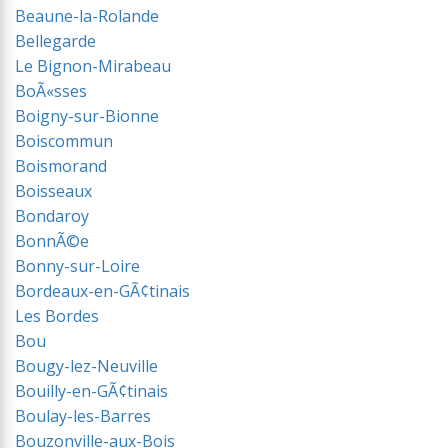
Beaune-la-Rolande
Bellegarde
Le Bignon-Mirabeau
BoÃ«sses
Boigny-sur-Bionne
Boiscommun
Boismorand
Boisseaux
Bondaroy
BonnÃ©e
Bonny-sur-Loire
Bordeaux-en-GÃ¢tinais
Les Bordes
Bou
Bougy-lez-Neuville
Bouilly-en-GÃ¢tinais
Boulay-les-Barres
Bouzonville-aux-Bois