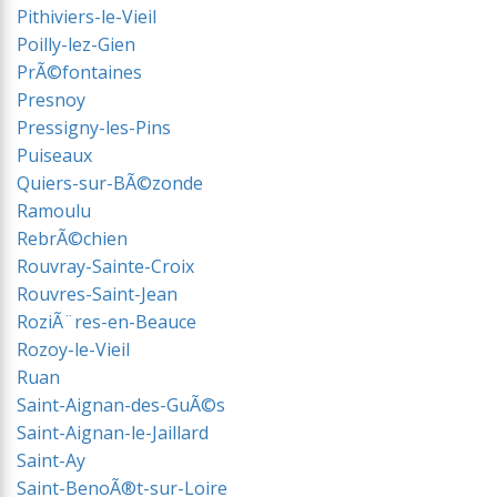
Pithiviers-le-Vieil
Poilly-lez-Gien
PrÃ©fontaines
Presnoy
Pressigny-les-Pins
Puiseaux
Quiers-sur-BÃ©zonde
Ramoulu
RebrÃ©chien
Rouvray-Sainte-Croix
Rouvres-Saint-Jean
RoziÃ¨res-en-Beauce
Rozoy-le-Vieil
Ruan
Saint-Aignan-des-GuÃ©s
Saint-Aignan-le-Jaillard
Saint-Ay
Saint-BenoÃ®t-sur-Loire