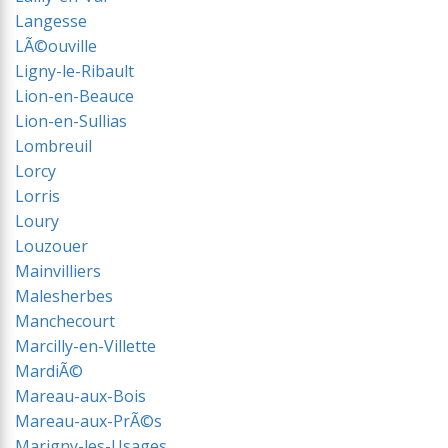
Langesse
LÃ©ouville
Ligny-le-Ribault
Lion-en-Beauce
Lion-en-Sullias
Lombreuil
Lorcy
Lorris
Loury
Louzouer
Mainvilliers
Malesherbes
Manchecourt
Marcilly-en-Villette
MardiÃ©
Mareau-aux-Bois
Mareau-aux-PrÃ©s
Marigny-les-Usages