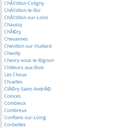
ChÃ¢tillon-Coligny
ChÃ¢tillon-le-Roi
ChÃ¢tillon-sur-Loire
Chaussy
ChÃ©cy
Chevannes
Chevillon-sur-Huillard
Chevilly
Chevry-sous-le-Bignon
Chilleurs-aux-Bois
Les Choux
Chuelles
ClÃ©ry-Saint-AndrÃ©
Coinces
Combleux
Combreux
Conflans-sur-Loing
Corbeilles