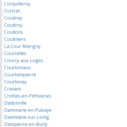
Corquilleroy
Cortrat
Coudray
Coudroy
Coullons
Coulmiers
La Cour-Marigny
Courcelles
Courcy-aux-Loges
Courtemaux
Courtempierre
Courtenay
Cravant
Crottes-en-Pithiverais
Dadonville
Dammarie-en-Puisaye
Dammarie-sur-Loing
Dampierre-en-Burly