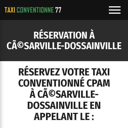
Toggl
navig
e
RÉSERVATION À
ation
CÃ©SARVILLE-DOSSAINVILLE
RÉSERVEZ VOTRE TAXI
CONVENTIONNÉ CPAM
À CÃ©SARVILLE-
DOSSAINVILLE EN
APPELANT LE :