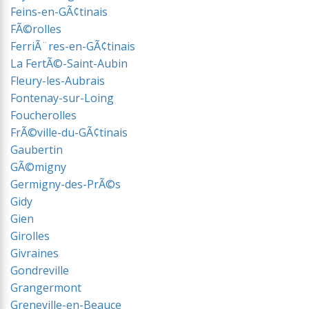
Feins-en-GÃ¢tinais
FÃ©rolles
FerriÃ¨res-en-GÃ¢tinais
La FertÃ©-Saint-Aubin
Fleury-les-Aubrais
Fontenay-sur-Loing
Foucherolles
FrÃ©ville-du-GÃ¢tinais
Gaubertin
GÃ©migny
Germigny-des-PrÃ©s
Gidy
Gien
Girolles
Givraines
Gondreville
Grangermont
Greneville-en-Beauce