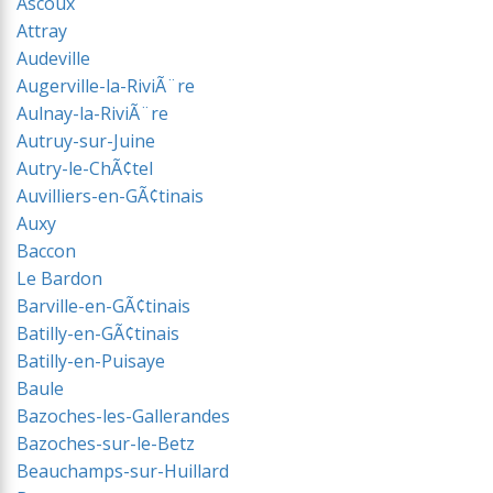
Ascoux
Attray
Audeville
Augerville-la-RiviÃ¨re
Aulnay-la-RiviÃ¨re
Autruy-sur-Juine
Autry-le-ChÃ¢tel
Auvilliers-en-GÃ¢tinais
Auxy
Baccon
Le Bardon
Barville-en-GÃ¢tinais
Batilly-en-GÃ¢tinais
Batilly-en-Puisaye
Baule
Bazoches-les-Gallerandes
Bazoches-sur-le-Betz
Beauchamps-sur-Huillard