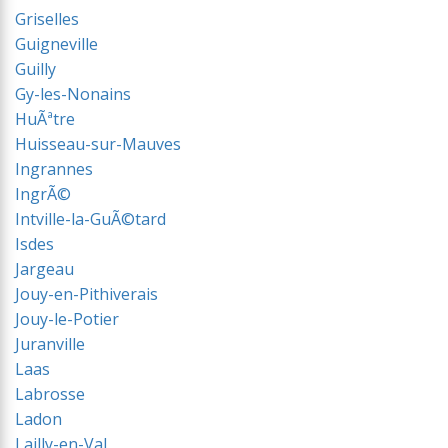
Griselles
Guigneville
Guilly
Gy-les-Nonains
HuÃªtre
Huisseau-sur-Mauves
Ingrannes
IngrÃ©
Intville-la-GuÃ©tard
Isdes
Jargeau
Jouy-en-Pithiverais
Jouy-le-Potier
Juranville
Laas
Labrosse
Ladon
Lailly-en-Val