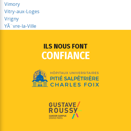
Vimory
Vitry-aux-Loges
Vrigny
YÃ¨vre-la-Ville
ILS NOUS FONT
CONFIANCE