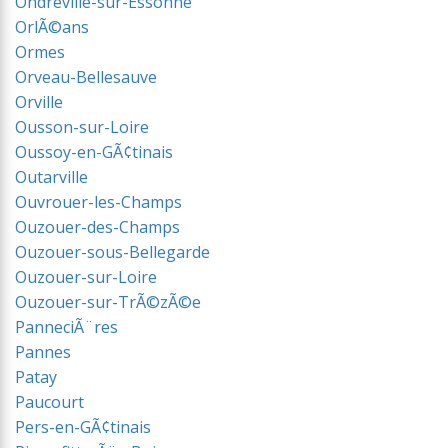
Ondreville-sur-Essonne
OrlÃ©ans
Ormes
Orveau-Bellesauve
Orville
Ousson-sur-Loire
Oussoy-en-GÃ¢tinais
Outarville
Ouvrouer-les-Champs
Ouzouer-des-Champs
Ouzouer-sous-Bellegarde
Ouzouer-sur-Loire
Ouzouer-sur-TrÃ©zÃ©e
PanneciÃ¨res
Pannes
Patay
Paucourt
Pers-en-GÃ¢tinais