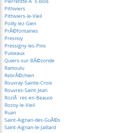
Pierrefitte-Ã¨s-Bois
Pithiviers
Pithiviers-le-Vieil
Poilly-lez-Gien
PrÃ©fontaines
Presnoy
Pressigny-les-Pins
Puiseaux
Quiers-sur-BÃ©zonde
Ramoulu
RebrÃ©chien
Rouvray-Sainte-Croix
Rouvres-Saint-Jean
RoziÃ¨res-en-Beauce
Rozoy-le-Vieil
Ruan
Saint-Aignan-des-GuÃ©s
Saint-Aignan-le-Jaillard