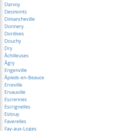
Darvoy
Desmonts
Dimancheville
Donnery
Dordives
Douchy
Dry
Ãchilleuses
Ãgry
Engenville
Ãpieds-en-Beauce
Erceville
Ervauville
Escrennes
Escrignelles
Estouy
Faverelles
Fay-aux-Loges