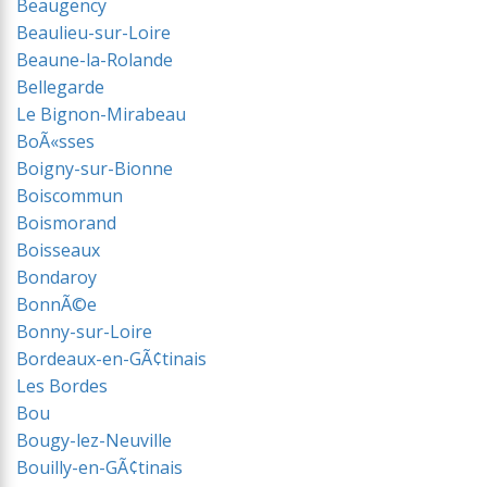
Beaugency
Beaulieu-sur-Loire
Beaune-la-Rolande
Bellegarde
Le Bignon-Mirabeau
BoÃ«sses
Boigny-sur-Bionne
Boiscommun
Boismorand
Boisseaux
Bondaroy
BonnÃ©e
Bonny-sur-Loire
Bordeaux-en-GÃ¢tinais
Les Bordes
Bou
Bougy-lez-Neuville
Bouilly-en-GÃ¢tinais