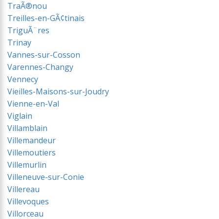
TraÃ®nou
Treilles-en-GÃ¢tinais
TriguÃ¨res
Trinay
Vannes-sur-Cosson
Varennes-Changy
Vennecy
Vieilles-Maisons-sur-Joudry
Vienne-en-Val
Viglain
Villamblain
Villemandeur
Villemoutiers
Villemurlin
Villeneuve-sur-Conie
Villereau
Villevoques
Villorceau