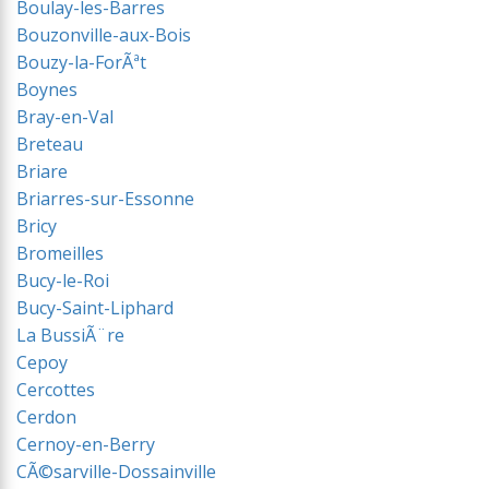
Boulay-les-Barres
Bouzonville-aux-Bois
Bouzy-la-ForÃªt
Boynes
Bray-en-Val
Breteau
Briare
Briarres-sur-Essonne
Bricy
Bromeilles
Bucy-le-Roi
Bucy-Saint-Liphard
La BussiÃ¨re
Cepoy
Cercottes
Cerdon
Cernoy-en-Berry
CÃ©sarville-Dossainville