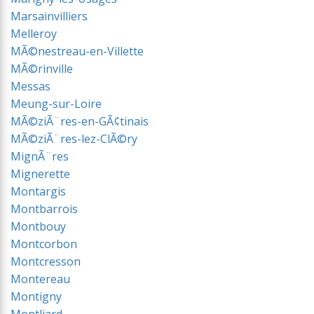
Marsainvilliers
Melleroy
MÃ©nestreau-en-Villette
MÃ©rinville
Messas
Meung-sur-Loire
MÃ©ziÃ¨res-en-GÃ¢tinais
MÃ©ziÃ¨res-lez-ClÃ©ry
MignÃ¨res
Mignerette
Montargis
Montbarrois
Montbouy
Montcorbon
Montcresson
Montereau
Montigny