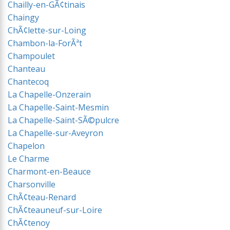
Chailly-en-GÃ¢tinais
Chaingy
ChÃ¢lette-sur-Loing
Chambon-la-ForÃªt
Champoulet
Chanteau
Chantecoq
La Chapelle-Onzerain
La Chapelle-Saint-Mesmin
La Chapelle-Saint-SÃ©pulcre
La Chapelle-sur-Aveyron
Chapelon
Le Charme
Charmont-en-Beauce
Charsonville
ChÃ¢teau-Renard
ChÃ¢teauneuf-sur-Loire
ChÃ¢tenoy