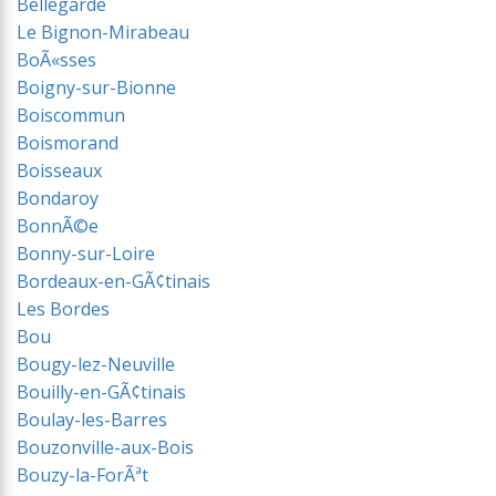
Bellegarde
Le Bignon-Mirabeau
BoÃ«sses
Boigny-sur-Bionne
Boiscommun
Boismorand
Boisseaux
Bondaroy
BonnÃ©e
Bonny-sur-Loire
Bordeaux-en-GÃ¢tinais
Les Bordes
Bou
Bougy-lez-Neuville
Bouilly-en-GÃ¢tinais
Boulay-les-Barres
Bouzonville-aux-Bois
Bouzy-la-ForÃªt