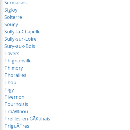
Sermaises
Sigloy
Solterre
Sougy
Sully-la-Chapelle
Sully-sur-Loire
Sury-aux-Bois
Tavers
Thignonville
Thimory
Thorailles
Thou
Tigy
Tivernon
Tournoisis
TraÃ®nou
Treilles-en-GÃ¢tinais
TriguÃ¨res