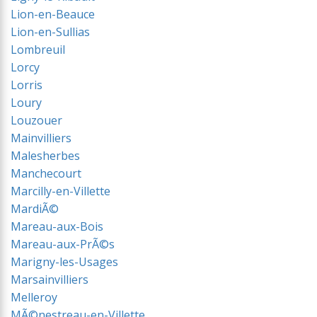
Lion-en-Beauce
Lion-en-Sullias
Lombreuil
Lorcy
Lorris
Loury
Louzouer
Mainvilliers
Malesherbes
Manchecourt
Marcilly-en-Villette
MardiÃ©
Mareau-aux-Bois
Mareau-aux-PrÃ©s
Marigny-les-Usages
Marsainvilliers
Melleroy
MÃ©nestreau-en-Villette