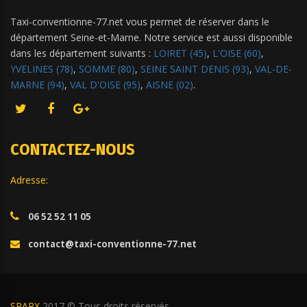
Taxi-conventionne-77.net vous permet de réserver dans le
département Seine-et-Marne. Notre service est aussi disponible
dans les département suivants :
LOIRET (45)
,
L'OISE (60)
,
YVELINES (78)
,
SOMME (80)
,
SEINE SAINT DENIS (93)
,
VAL-DE-
MARNE (94)
,
VAL D'OISE (95)
,
AISNE (02)
.
CONTACTEZ-NOUS
Adresse:
06 52 52 11 05
contact@taxi-conventionne-77.net
SPARX
2017 © Tous droits réservés