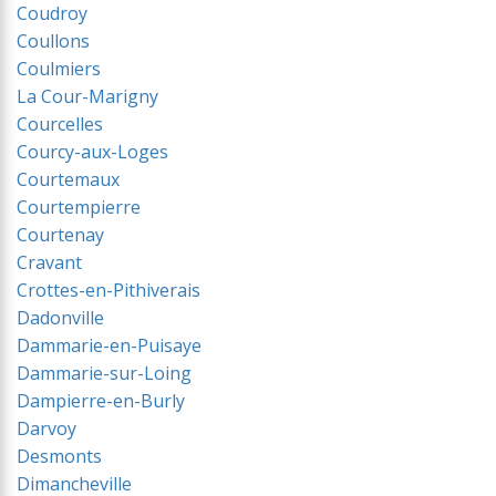
Coudroy
Coullons
Coulmiers
La Cour-Marigny
Courcelles
Courcy-aux-Loges
Courtemaux
Courtempierre
Courtenay
Cravant
Crottes-en-Pithiverais
Dadonville
Dammarie-en-Puisaye
Dammarie-sur-Loing
Dampierre-en-Burly
Darvoy
Desmonts
Dimancheville