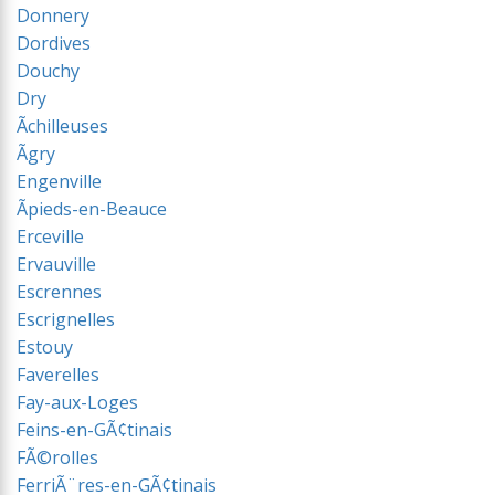
Donnery
Dordives
Douchy
Dry
Ãchilleuses
Ãgry
Engenville
Ãpieds-en-Beauce
Erceville
Ervauville
Escrennes
Escrignelles
Estouy
Faverelles
Fay-aux-Loges
Feins-en-GÃ¢tinais
FÃ©rolles
FerriÃ¨res-en-GÃ¢tinais