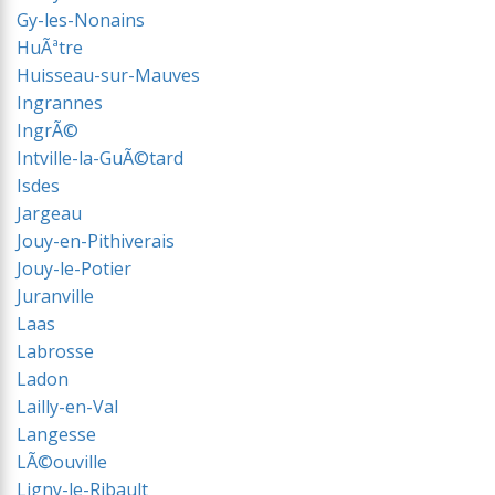
Gy-les-Nonains
HuÃªtre
Huisseau-sur-Mauves
Ingrannes
IngrÃ©
Intville-la-GuÃ©tard
Isdes
Jargeau
Jouy-en-Pithiverais
Jouy-le-Potier
Juranville
Laas
Labrosse
Ladon
Lailly-en-Val
Langesse
LÃ©ouville
Ligny-le-Ribault