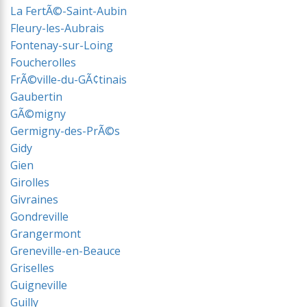
La FertÃ©-Saint-Aubin
Fleury-les-Aubrais
Fontenay-sur-Loing
Foucherolles
FrÃ©ville-du-GÃ¢tinais
Gaubertin
GÃ©migny
Germigny-des-PrÃ©s
Gidy
Gien
Girolles
Givraines
Gondreville
Grangermont
Greneville-en-Beauce
Griselles
Guigneville
Guilly