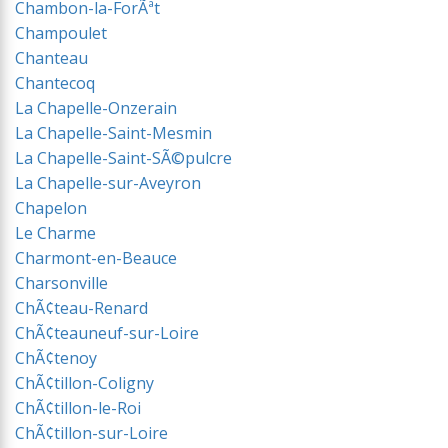
Chambon-la-ForÃªt
Champoulet
Chanteau
Chantecoq
La Chapelle-Onzerain
La Chapelle-Saint-Mesmin
La Chapelle-Saint-SÃ©pulcre
La Chapelle-sur-Aveyron
Chapelon
Le Charme
Charmont-en-Beauce
Charsonville
ChÃ¢teau-Renard
ChÃ¢teauneuf-sur-Loire
ChÃ¢tenoy
ChÃ¢tillon-Coligny
ChÃ¢tillon-le-Roi
ChÃ¢tillon-sur-Loire