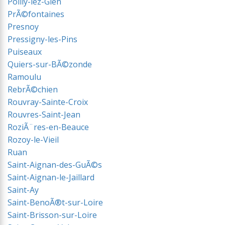
Poilly-lez-Gien
PrÃ©fontaines
Presnoy
Pressigny-les-Pins
Puiseaux
Quiers-sur-BÃ©zonde
Ramoulu
RebrÃ©chien
Rouvray-Sainte-Croix
Rouvres-Saint-Jean
RoziÃ¨res-en-Beauce
Rozoy-le-Vieil
Ruan
Saint-Aignan-des-GuÃ©s
Saint-Aignan-le-Jaillard
Saint-Ay
Saint-BenoÃ®t-sur-Loire
Saint-Brisson-sur-Loire