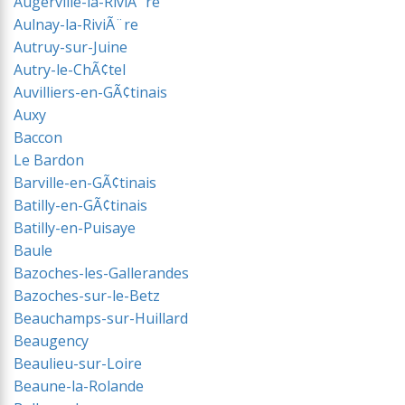
Augerville-la-RiviÃ¨re
Aulnay-la-RiviÃ¨re
Autruy-sur-Juine
Autry-le-ChÃ¢tel
Auvilliers-en-GÃ¢tinais
Auxy
Baccon
Le Bardon
Barville-en-GÃ¢tinais
Batilly-en-GÃ¢tinais
Batilly-en-Puisaye
Baule
Bazoches-les-Gallerandes
Bazoches-sur-le-Betz
Beauchamps-sur-Huillard
Beaugency
Beaulieu-sur-Loire
Beaune-la-Rolande