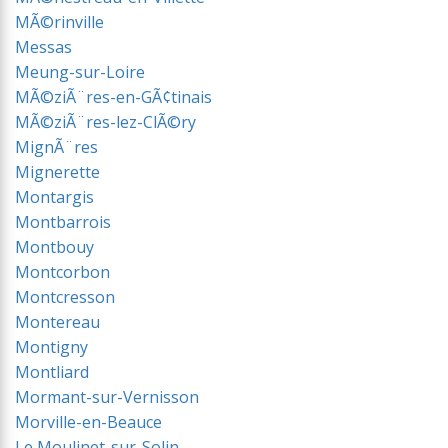
MÃ©rinville
Messas
Meung-sur-Loire
MÃ©ziÃ¨res-en-GÃ¢tinais
MÃ©ziÃ¨res-lez-ClÃ©ry
MignÃ¨res
Mignerette
Montargis
Montbarrois
Montbouy
Montcorbon
Montcresson
Montereau
Montigny
Montliard
Mormant-sur-Vernisson
Morville-en-Beauce
Le Moulinet-sur-Solin