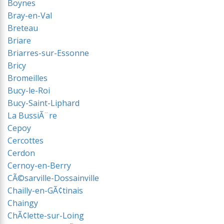
Boynes
Bray-en-Val
Breteau
Briare
Briarres-sur-Essonne
Bricy
Bromeilles
Bucy-le-Roi
Bucy-Saint-Liphard
La BussiÃ¨re
Cepoy
Cercottes
Cerdon
Cernoy-en-Berry
CÃ©sarville-Dossainville
Chailly-en-GÃ¢tinais
Chaingy
ChÃ¢lette-sur-Loing