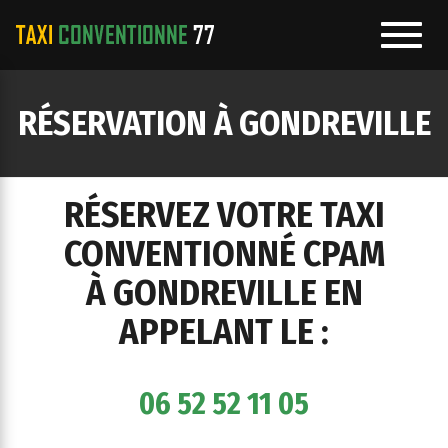
Toggl
navig
e
RÉSERVATION À GONDREVILLE
ation
RÉSERVEZ VOTRE TAXI
CONVENTIONNÉ CPAM
À GONDREVILLE EN
APPELANT LE :
06 52 52 11 05