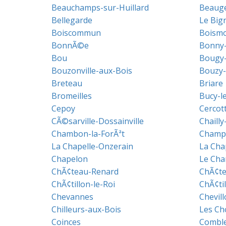
Beauchamps-sur-Huillard
Beaug
Bellegarde
Le Big
Boiscommun
Boism
BonnÃ©e
Bonny-
Bou
Bougy-
Bouzonville-aux-Bois
Bouzy-
Breteau
Briare
Bromeilles
Bucy-l
Cepoy
Cercot
CÃ©sarville-Dossainville
Chailly
Chambon-la-ForÃªt
Champ
La Chapelle-Onzerain
La Cha
Chapelon
Le Ch
ChÃ¢teau-Renard
ChÃ¢te
ChÃ¢tillon-le-Roi
ChÃ¢ti
Chevannes
Chevill
Chilleurs-aux-Bois
Les Ch
Coinces
Combl