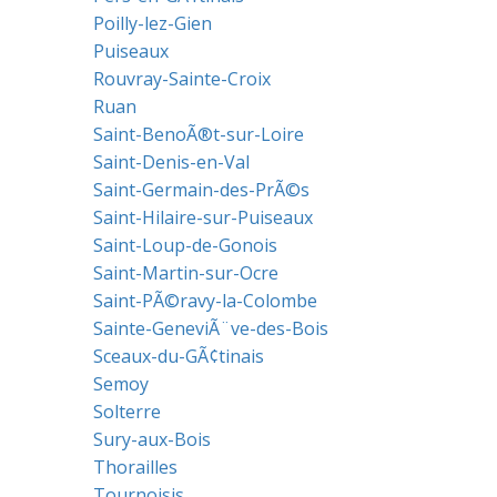
Poilly-lez-Gien
Puiseaux
Rouvray-Sainte-Croix
Ruan
Saint-BenoÃ®t-sur-Loire
Saint-Denis-en-Val
Saint-Germain-des-PrÃ©s
Saint-Hilaire-sur-Puiseaux
Saint-Loup-de-Gonois
Saint-Martin-sur-Ocre
Saint-PÃ©ravy-la-Colombe
Sainte-GeneviÃ¨ve-des-Bois
Sceaux-du-GÃ¢tinais
Semoy
Solterre
Sury-aux-Bois
Thorailles
Tournoisis