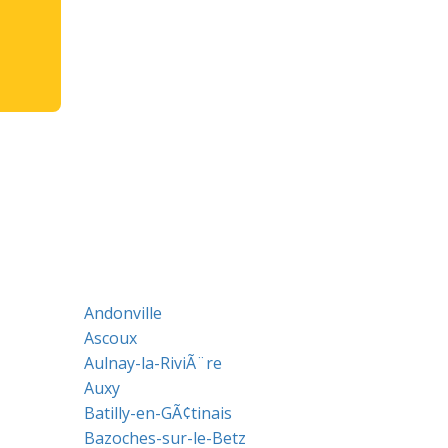
Andonville
Ascoux
Aulnay-la-RiviÃ¨re
Auxy
Batilly-en-GÃ¢tinais
Bazoches-sur-le-Betz