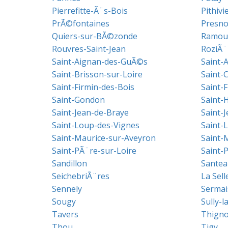
Pierrefitte-Ã¨s-Bois
Pithivi
PrÃ©fontaines
Presno
Quiers-sur-BÃ©zonde
Ramou
Rouvres-Saint-Jean
RoziÃ¨
Saint-Aignan-des-GuÃ©s
Saint-A
Saint-Brisson-sur-Loire
Saint-
Saint-Firmin-des-Bois
Saint-F
Saint-Gondon
Saint-H
Saint-Jean-de-Braye
Saint-J
Saint-Loup-des-Vignes
Saint-
Saint-Maurice-sur-Aveyron
Saint-
Saint-PÃ¨re-sur-Loire
Saint-
Sandillon
Santea
SeichebriÃ¨res
La Sel
Sennely
Sermai
Sougy
Sully-l
Tavers
Thigno
Thou
Tigy