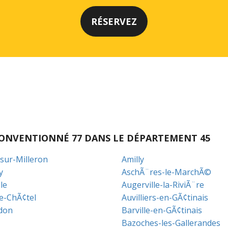
I CONVENTIONNÉ 77 DANS LE DÉPARTEMENT 45
-sur-Milleron
Amilly
y
AschÃ¨res-le-MarchÃ©
le
Augerville-la-RiviÃ¨re
le-ChÃ¢tel
Auvilliers-en-GÃ¢tinais
don
Barville-en-GÃ¢tinais
Bazoches-les-Gallerandes