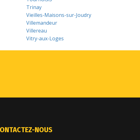
Trinay
Vieilles-Maisons-sur-Joudry
Villemandeur
Villereau
Vitry-aux-Loges
ONTACTEZ-NOUS