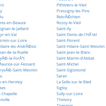
ers
Pithiviers-le-Vieil
y
Pressigny-les-Pins
lu
RebrÃ©chien
res-en-Beauce
Rozoy-le-Vieil
ignan-le-Jaillard
Saint-Ay
Cyr-en-Val
Saint-Denis-de-l'HÃ´tel
irmin-sur-Loire
Saint-Florent
ilaire-les-AndrÃ©sis
Saint-Hilaire-Saint-Mesmin
ean-de-la-Ruelle
Saint-Jean-le-Blanc
LyÃ©-la-ForÃªt
Saint-Martin-d'Abbat
Maurice-sur-Fessard
Saint-Michel
PryvÃ©-Saint-Mesmin
Saint-Sigismond
u
Saran
le-en-Hermoy
La Selle-sur-le-Bied
ses
Sigloy
a-Chapelle
Sully-sur-Loire
nville
Thimory
Tivernon