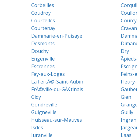
Corbeilles
Corqui
Coudroy
Coullo
Courcelles
Courcy
Courtenay
Cravan
Dammarie-en-Puisaye
Dammar
Desmonts
Dimanc
Douchy
Dry
Engenville
Ãpied
Escrennes
Escrign
Fay-aux-Loges
Feins-
La FertÃ©-Saint-Aubin
Fleury-
FrÃ©ville-du-GÃ¢tinais
Gauber
Gidy
Gien
Gondreville
Grang
Guigneville
Guilly
Huisseau-sur-Mauves
Ingran
Isdes
Jargea
Juranville
Laas