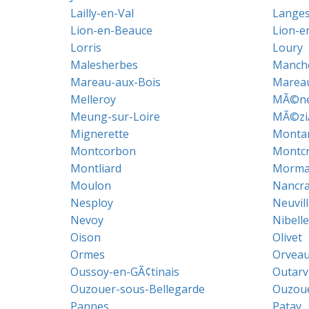
Lailly-en-Val
Lange
Lion-en-Beauce
Lion-en
Lorris
Loury
Malesherbes
Manch
Mareau-aux-Bois
Marea
Melleroy
MÃ©nes
Meung-sur-Loire
MÃ©ziÃ
Mignerette
Montar
Montcorbon
Montc
Montliard
Morman
Moulon
Nancra
Nesploy
Neuvil
Nevoy
Nibelle
Oison
Olivet
Ormes
Orveau
Oussoy-en-GÃ¢tinais
Outarvi
Ouzouer-sous-Bellegarde
Ouzoue
Pannes
Patay