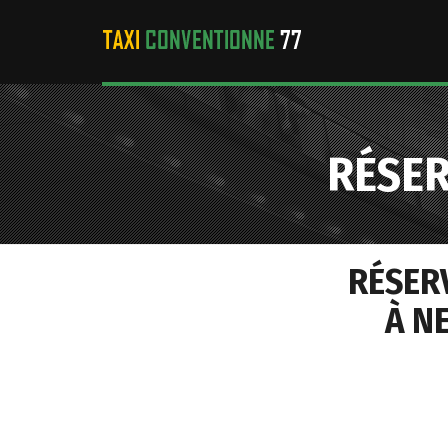
RÉSER
RÉSER
À N