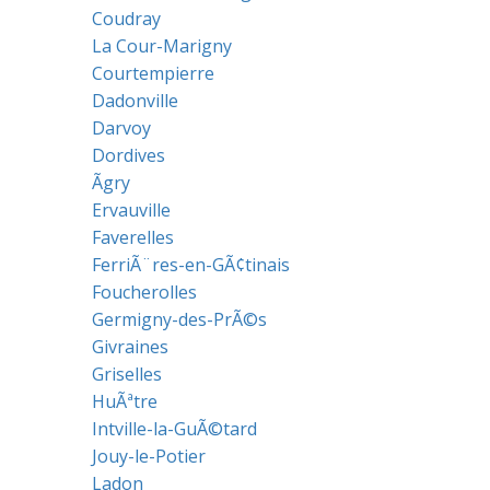
Coudray
La Cour-Marigny
Courtempierre
Dadonville
Darvoy
Dordives
Ãgry
Ervauville
Faverelles
FerriÃ¨res-en-GÃ¢tinais
Foucherolles
Germigny-des-PrÃ©s
Givraines
Griselles
HuÃªtre
Intville-la-GuÃ©tard
Jouy-le-Potier
Ladon