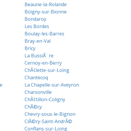
Beaune-la-Rolande
Boigny-sur-Bionne
Bondaroy
Les Bordes
Boulay-les-Barres
Bray-en-Val
Bricy
La BussiÃ¨re
Cernoy-en-Berry
ChÃ¢lette-sur-Loing
Chantecoq
e
La Chapelle-sur-Aveyron
Charsonville
ChÃ¢tillon-Coligny
ChÃ©cy
Chevry-sous-le-Bignon
ClÃ©ry-Saint-AndrÃ©
Conflans-sur-Loing