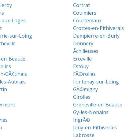
lleroy
Cortrat
ns
Coulmiers
-aux-Loges
Courtemaux
t
Crottes-en-Pithiverais
ie-sur-Loing
Dampierre-en-Burly
heville
Donnery
Ãchilleuses
s-en-Beauce
Erceville
elles
Estouy
en-GÃ¢tinais
FÃ©rolles
les-Aubrais
Fontenay-sur-Loing
tin
GÃ©migny
Girolles
ermont
Greneville-en-Beauce
Gy-les-Nonains
nes
IngrÃ©
u
Jouy-en-Pithiverais
Labrosse