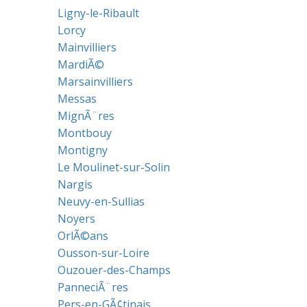
Ligny-le-Ribault
Lorcy
Mainvilliers
MardiÃ©
Marsainvilliers
Messas
MignÃ¨res
Montbouy
Montigny
Le Moulinet-sur-Solin
Nargis
Neuvy-en-Sullias
Noyers
OrlÃ©ans
Ousson-sur-Loire
Ouzouer-des-Champs
PanneciÃ¨res
Pers-en-GÃ¢tinais