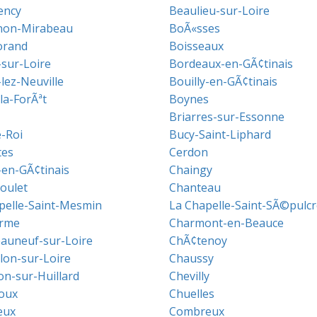
ency
Beaulieu-sur-Loire
non-Mirabeau
BoÃ«sses
orand
Boisseaux
sur-Loire
Bordeaux-en-GÃ¢tinais
lez-Neuville
Bouilly-en-GÃ¢tinais
la-ForÃªt
Boynes
Briarres-sur-Essonne
e-Roi
Bucy-Saint-Liphard
tes
Cerdon
-en-GÃ¢tinais
Chaingy
oulet
Chanteau
pelle-Saint-Mesmin
La Chapelle-Saint-SÃ©pulcr
arme
Charmont-en-Beauce
auneuf-sur-Loire
ChÃ¢tenoy
llon-sur-Loire
Chaussy
on-sur-Huillard
Chevilly
oux
Chuelles
eux
Combreux