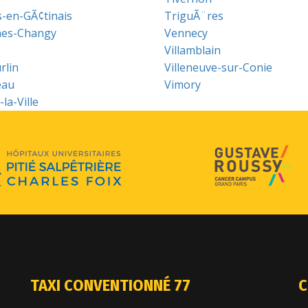
s-en-GÃ¢tinais
TriguÃ¨res
nes-Changy
Vennecy
Villamblain
rlin
Villeneuve-sur-Conie
eau
Vimory
la-Ville
TAXI CONVENTIONNÉ 77
C