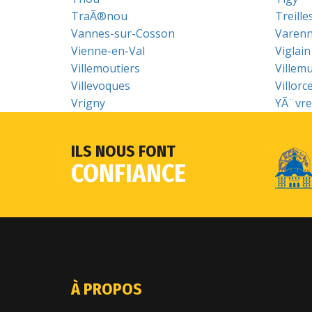
TraÃ®nou
Treille
Vannes-sur-Cosson
Varen
Vienne-en-Val
Viglain
Villemoutiers
Villemu
Villevoques
Villorc
Vrigny
YÃ¨vre-
ILS NOUS FONT
CONFIANCE
À PROPOS