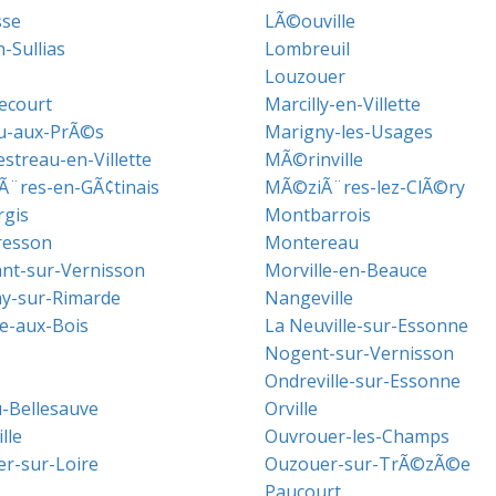
sse
LÃ©ouville
-Sullias
Lombreuil
Louzouer
ecourt
Marcilly-en-Villette
u-aux-PrÃ©s
Marigny-les-Usages
treau-en-Villette
MÃ©rinville
¨res-en-GÃ¢tinais
MÃ©ziÃ¨res-lez-ClÃ©ry
gis
Montbarrois
resson
Montereau
t-sur-Vernisson
Morville-en-Beauce
y-sur-Rimarde
Nangeville
le-aux-Bois
La Neuville-sur-Essonne
Nogent-sur-Vernisson
Ondreville-sur-Essonne
-Bellesauve
Orville
lle
Ouvrouer-les-Champs
r-sur-Loire
Ouzouer-sur-TrÃ©zÃ©e
Paucourt