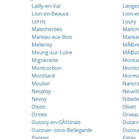
Lailly-en-Val
Lange
Lion-en-Beauce
Lion-en
Lorris
Loury
Malesherbes
Manch
Mareau-aux-Bois
Marea
Melleroy
MÃ©nes
Meung-sur-Loire
MÃ©ziÃ
Mignerette
Montar
Montcorbon
Montc
Montliard
Morman
Moulon
Nancra
Nesploy
Neuvil
Nevoy
Nibelle
Oison
Olivet
Ormes
Orveau
Oussoy-en-GÃ¢tinais
Outarvi
Ouzouer-sous-Bellegarde
Ouzoue
Pannes
Patay