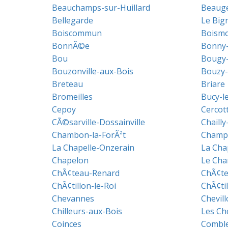
Beauchamps-sur-Huillard
Beaug
Bellegarde
Le Big
Boiscommun
Boism
BonnÃ©e
Bonny-
Bou
Bougy-
Bouzonville-aux-Bois
Bouzy-
Breteau
Briare
Bromeilles
Bucy-l
Cepoy
Cercot
CÃ©sarville-Dossainville
Chailly
Chambon-la-ForÃªt
Champ
La Chapelle-Onzerain
La Cha
Chapelon
Le Ch
ChÃ¢teau-Renard
ChÃ¢te
ChÃ¢tillon-le-Roi
ChÃ¢ti
Chevannes
Chevill
Chilleurs-aux-Bois
Les Ch
Coinces
Combl