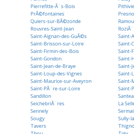
Pierrefitte-Ã¨s-Bois
Pithivi
PrÃ©fontaines
Presno
Quiers-sur-BÃ©zonde
Ramou
Rouvres-Saint-Jean
RoziÃ¨
Saint-Aignan-des-GuÃ©s
Saint-A
Saint-Brisson-sur-Loire
Saint-
Saint-Firmin-des-Bois
Saint-F
Saint-Gondon
Saint-H
Saint-Jean-de-Braye
Saint-J
Saint-Loup-des-Vignes
Saint-
Saint-Maurice-sur-Aveyron
Saint-
Saint-PÃ¨re-sur-Loire
Saint-
Sandillon
Santea
SeichebriÃ¨res
La Sel
Sennely
Sermai
Sougy
Sully-l
Tavers
Thigno
Thou
Tigy