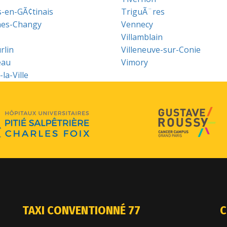
s-en-GÃ¢tinais
TriguÃ¨res
nes-Changy
Vennecy
Villamblain
rlin
Villeneuve-sur-Conie
eau
Vimory
la-Ville
TAXI CONVENTIONNÉ 77
C