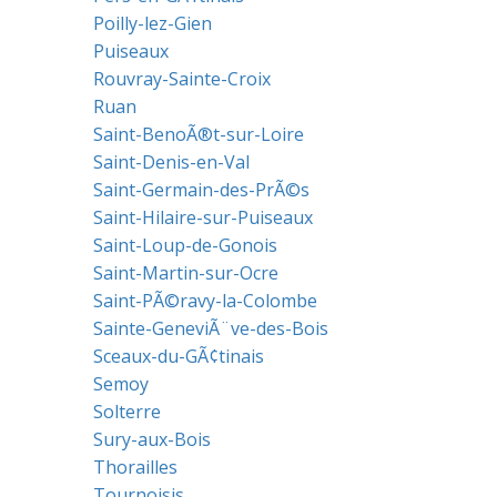
Poilly-lez-Gien
Puiseaux
Rouvray-Sainte-Croix
Ruan
Saint-BenoÃ®t-sur-Loire
Saint-Denis-en-Val
Saint-Germain-des-PrÃ©s
Saint-Hilaire-sur-Puiseaux
Saint-Loup-de-Gonois
Saint-Martin-sur-Ocre
Saint-PÃ©ravy-la-Colombe
Sainte-GeneviÃ¨ve-des-Bois
Sceaux-du-GÃ¢tinais
Semoy
Solterre
Sury-aux-Bois
Thorailles
Tournoisis