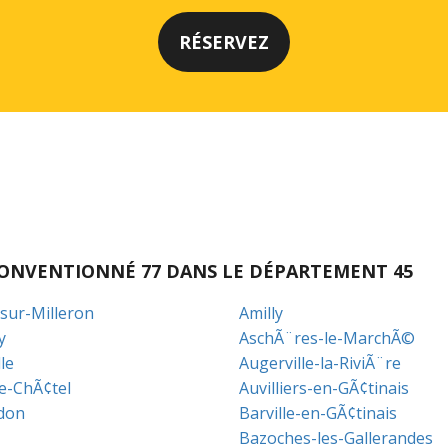
I CONVENTIONNÉ 77 DANS LE DÉPARTEMENT 45
-sur-Milleron
Amilly
y
AschÃ¨res-le-MarchÃ©
le
Augerville-la-RiviÃ¨re
le-ChÃ¢tel
Auvilliers-en-GÃ¢tinais
don
Barville-en-GÃ¢tinais
Bazoches-les-Gallerandes