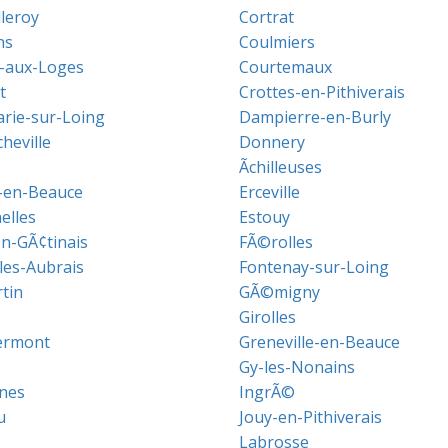
lleroy
Cortrat
ns
Coulmiers
-aux-Loges
Courtemaux
t
Crottes-en-Pithiverais
ie-sur-Loing
Dampierre-en-Burly
heville
Donnery
Ãchilleuses
s-en-Beauce
Erceville
elles
Estouy
en-GÃ¢tinais
FÃ©rolles
les-Aubrais
Fontenay-sur-Loing
tin
GÃ©migny
Girolles
ermont
Greneville-en-Beauce
Gy-les-Nonains
nes
IngrÃ©
u
Jouy-en-Pithiverais
Labrosse