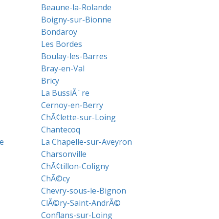
Beaune-la-Rolande
Boigny-sur-Bionne
Bondaroy
Les Bordes
Boulay-les-Barres
Bray-en-Val
Bricy
La BussiÃ¨re
Cernoy-en-Berry
ChÃ¢lette-sur-Loing
Chantecoq
e
La Chapelle-sur-Aveyron
Charsonville
ChÃ¢tillon-Coligny
ChÃ©cy
Chevry-sous-le-Bignon
ClÃ©ry-Saint-AndrÃ©
Conflans-sur-Loing