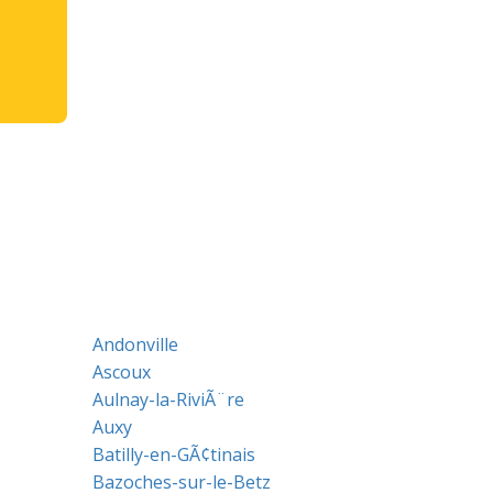
Andonville
Ascoux
Aulnay-la-RiviÃ¨re
Auxy
Batilly-en-GÃ¢tinais
Bazoches-sur-le-Betz