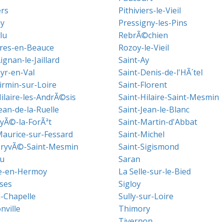
ers
Pithiviers-le-Vieil
y
Pressigny-les-Pins
lu
RebrÃ©chien
res-en-Beauce
Rozoy-le-Vieil
ignan-le-Jaillard
Saint-Ay
Cyr-en-Val
Saint-Denis-de-l'HÃ´tel
irmin-sur-Loire
Saint-Florent
ilaire-les-AndrÃ©sis
Saint-Hilaire-Saint-Mesmin
ean-de-la-Ruelle
Saint-Jean-le-Blanc
LyÃ©-la-ForÃªt
Saint-Martin-d'Abbat
Maurice-sur-Fessard
Saint-Michel
PryvÃ©-Saint-Mesmin
Saint-Sigismond
u
Saran
le-en-Hermoy
La Selle-sur-le-Bied
ses
Sigloy
a-Chapelle
Sully-sur-Loire
nville
Thimory
Tivernon