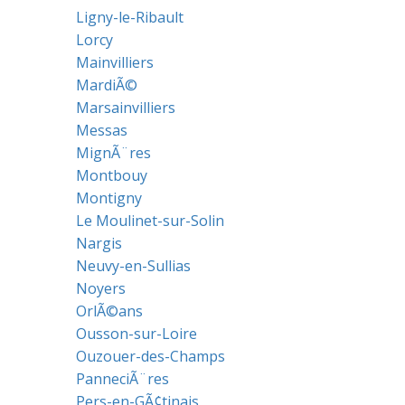
Ligny-le-Ribault
Lorcy
Mainvilliers
MardiÃ©
Marsainvilliers
Messas
MignÃ¨res
Montbouy
Montigny
Le Moulinet-sur-Solin
Nargis
Neuvy-en-Sullias
Noyers
OrlÃ©ans
Ousson-sur-Loire
Ouzouer-des-Champs
PanneciÃ¨res
Pers-en-GÃ¢tinais