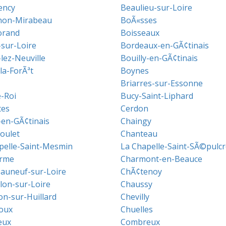
ency
Beaulieu-sur-Loire
non-Mirabeau
BoÃ«sses
orand
Boisseaux
sur-Loire
Bordeaux-en-GÃ¢tinais
lez-Neuville
Bouilly-en-GÃ¢tinais
la-ForÃªt
Boynes
Briarres-sur-Essonne
e-Roi
Bucy-Saint-Liphard
tes
Cerdon
-en-GÃ¢tinais
Chaingy
oulet
Chanteau
pelle-Saint-Mesmin
La Chapelle-Saint-SÃ©pulcr
arme
Charmont-en-Beauce
auneuf-sur-Loire
ChÃ¢tenoy
llon-sur-Loire
Chaussy
on-sur-Huillard
Chevilly
oux
Chuelles
eux
Combreux