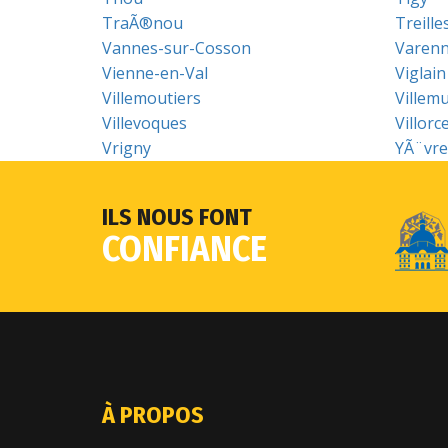
TraÃ®nou
Treille
Vannes-sur-Cosson
Varen
Vienne-en-Val
Viglain
Villemoutiers
Villemu
Villevoques
Villorc
Vrigny
YÃ¨vre-
ILS NOUS FONT
CONFIANCE
À PROPOS