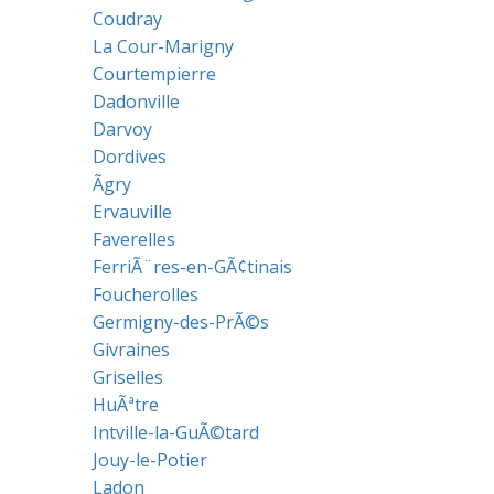
Coudray
La Cour-Marigny
Courtempierre
Dadonville
Darvoy
Dordives
Ãgry
Ervauville
Faverelles
FerriÃ¨res-en-GÃ¢tinais
Foucherolles
Germigny-des-PrÃ©s
Givraines
Griselles
HuÃªtre
Intville-la-GuÃ©tard
Jouy-le-Potier
Ladon