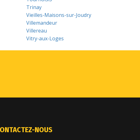
Trinay
Vieilles-Maisons-sur-Joudry
Villemandeur
Villereau
Vitry-aux-Loges
ONTACTEZ-NOUS