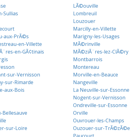
sse
LÃ©ouville
-Sullias
Lombreuil
Louzouer
ecourt
Marcilly-en-Villette
u-aux-PrÃ©s
Marigny-les-Usages
treau-en-Villette
MÃ©rinville
¨res-en-GÃ¢tinais
MÃ©ziÃ¨res-lez-ClÃ©ry
gis
Montbarrois
resson
Montereau
t-sur-Vernisson
Morville-en-Beauce
y-sur-Rimarde
Nangeville
le-aux-Bois
La Neuville-sur-Essonne
Nogent-sur-Vernisson
Ondreville-sur-Essonne
-Bellesauve
Orville
lle
Ouvrouer-les-Champs
r-sur-Loire
Ouzouer-sur-TrÃ©zÃ©e
Paucourt