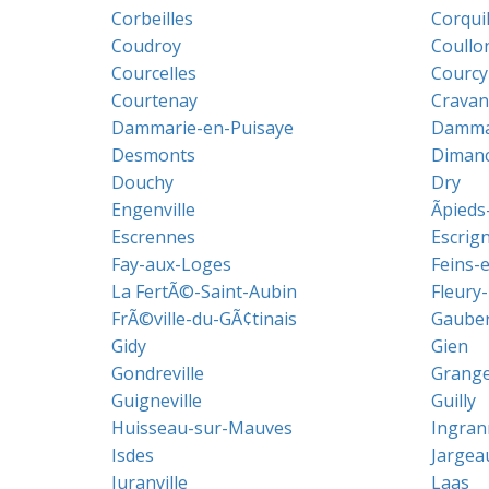
Corbeilles
Corqui
Coudroy
Coullo
Courcelles
Courcy
Courtenay
Cravan
Dammarie-en-Puisaye
Dammar
Desmonts
Dimanc
Douchy
Dry
Engenville
Ãpied
Escrennes
Escrign
Fay-aux-Loges
Feins-
La FertÃ©-Saint-Aubin
Fleury-
FrÃ©ville-du-GÃ¢tinais
Gauber
Gidy
Gien
Gondreville
Grang
Guigneville
Guilly
Huisseau-sur-Mauves
Ingran
Isdes
Jargea
Juranville
Laas