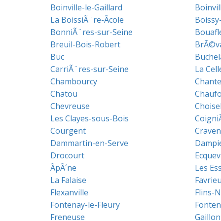
Boinville-le-Gaillard
Boinvil
La BoissiÃ¨re-Ãcole
Boissy
BonniÃ¨res-sur-Seine
Bouafl
Breuil-Bois-Robert
BrÃ©v
Buc
Buchel
CarriÃ¨res-sur-Seine
La Cell
Chambourcy
Chante
Chatou
Chaufo
Chevreuse
Choise
Les Clayes-sous-Bois
Coigni
Courgent
Craven
Dammartin-en-Serve
Dampie
Drocourt
Ecquevi
ÃpÃ´ne
Les Ess
La Falaise
Favrie
Flexanville
Flins-N
Fontenay-le-Fleury
Fonten
Freneuse
Gaillo