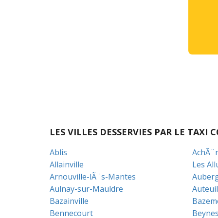
LES VILLES DESSERVIES PAR LE TAX
Ablis
AchÃ¨r
Allainville
Les All
Arnouville-lÃ¨s-Mantes
Auberg
Aulnay-sur-Mauldre
Auteuil
Bazainville
Bazem
Bennecourt
Beyne