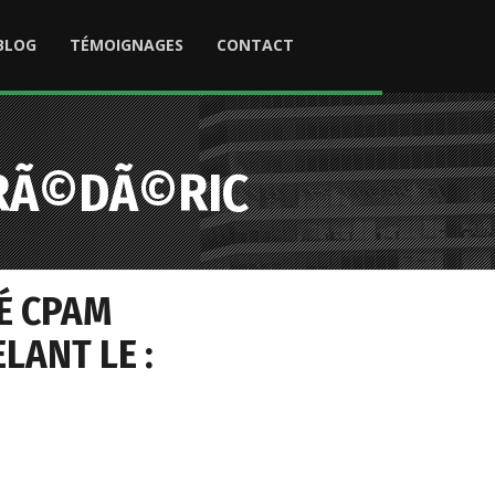
BLOG
TÉMOIGNAGES
CONTACT
FRÃ©DÃ©RIC
É CPAM
LANT LE :