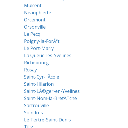
Mulcent
Neauphlette
Orcemont
Orsonville
Le Pecq
Poigny-la-ForÃªt
Le Port-Marly
La Queue-les-Yvelines
Richebourg
Rosay
Saint-Cyr-l'Ãcole
Saint-Hilarion
Saint-LÃ©ger-en-Yvelines
Saint-Nom-la-BretÃ¨che
Sartrouville
Soindres
Le Tertre-Saint-Denis
Tilly