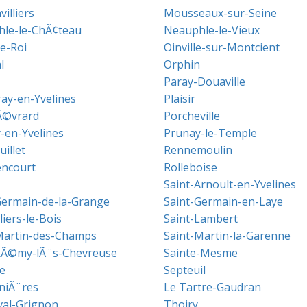
illiers
Mousseaux-sur-Seine
le-le-ChÃ¢teau
Neauphle-le-Vieux
le-Roi
Oinville-sur-Montcient
l
Orphin
Paray-Douaville
ray-en-Yvelines
Plaisir
Ã©vrard
Porcheville
-en-Yvelines
Prunay-le-Temple
illet
Rennemoulin
ncourt
Rolleboise
Saint-Arnoult-en-Yvelines
Germain-de-la-Grange
Saint-Germain-en-Laye
lliers-le-Bois
Saint-Lambert
Martin-des-Champs
Saint-Martin-la-Garenne
RÃ©my-lÃ¨s-Chevreuse
Sainte-Mesme
e
Septeuil
niÃ¨res
Le Tartre-Gaudran
val-Grignon
Thoiry