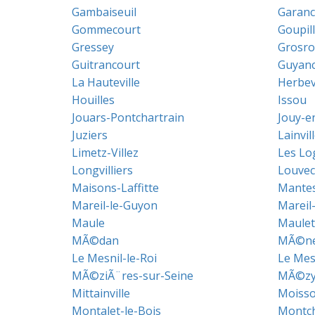
Gambaiseuil
Garanc
Gommecourt
Goupil
Gressey
Grosro
Guitrancourt
Guyanc
La Hauteville
Herbevi
Houilles
Issou
Jouars-Pontchartrain
Jouy-e
Juziers
Lainvil
Limetz-Villez
Les Lo
Longvilliers
Louvec
Maisons-Laffitte
Mantes-
Mareil-le-Guyon
Mareil
Maule
Maulet
MÃ©dan
MÃ©ner
Le Mesnil-le-Roi
Le Mes
MÃ©ziÃ¨res-sur-Seine
MÃ©zy-
Mittainville
Moiss
Montalet-le-Bois
Montc