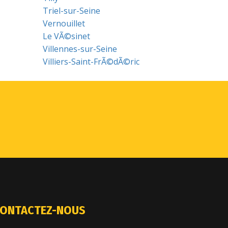
Triel-sur-Seine
Vernouillet
Le VÃ©sinet
Villennes-sur-Seine
Villiers-Saint-FrÃ©dÃ©ric
ONTACTEZ-NOUS