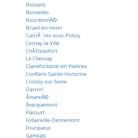
Boissets
Bonnelles
BourdonnÃ©
Brueil-en-Vexin
CarriÃ¨res-sous-Poissy
Cernay-la-Ville
ChÃ¢teaufort
Le Chesnay
Clairefontaine-en-Yvelines
Conflans-Sainte-Honorine
Croissy-sur-Seine
Davron
ÃmancÃ©
Ãvecquemont
Flacourt
Follainville-Dennemont
Fourqueux
Gambais