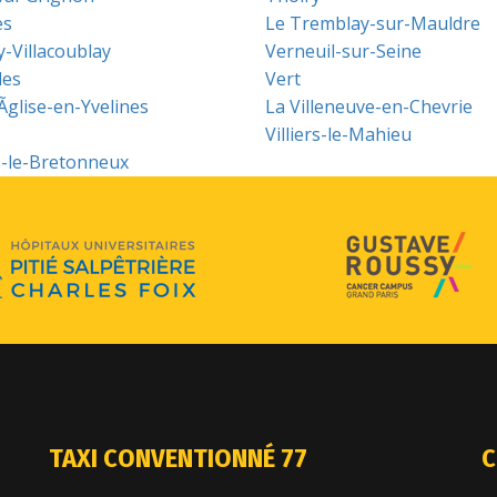
es
Le Tremblay-sur-Mauldre
y-Villacoublay
Verneuil-sur-Seine
les
Vert
-Ãglise-en-Yvelines
La Villeneuve-en-Chevrie
Villiers-le-Mahieu
s-le-Bretonneux
TAXI CONVENTIONNÉ 77
C