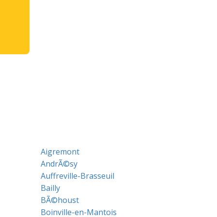
Aigremont
AndrÃ©sy
Auffreville-Brasseuil
Bailly
BÃ©houst
Boinville-en-Mantois