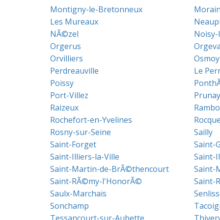
Montigny-le-Bretonneux
Morainv
Les Mureaux
Neauph
NÃ©zel
Noisy-
Orgerus
Orgeva
Orvilliers
Osmoy
Perdreauville
Le Per
Poissy
Ponth
Port-Villez
Prunay
Raizeux
Rambou
Rochefort-en-Yvelines
Rocque
Rosny-sur-Seine
Sailly
Saint-Forget
Saint-
Saint-Illiers-la-Ville
Saint-I
Saint-Martin-de-BrÃ©thencourt
Saint-
Saint-RÃ©my-l'HonorÃ©
Saint-
Saulx-Marchais
Senliss
Sonchamp
Tacoig
Tessancourt-sur-Aubette
Thiver