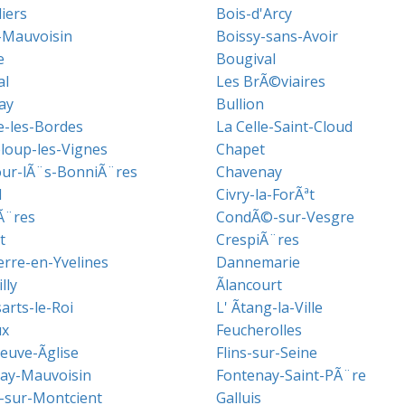
liers
Bois-d'Arcy
-Mauvoisin
Boissy-sans-Avoir
e
Bougival
al
Les BrÃ©viaires
ay
Bullion
e-les-Bordes
La Celle-Saint-Cloud
loup-les-Vignes
Chapet
ur-lÃ¨s-BonniÃ¨res
Chavenay
l
Civry-la-ForÃªt
Ã¨res
CondÃ©-sur-Vesgre
t
CrespiÃ¨res
rre-en-Yvelines
Dannemarie
lly
Ãlancourt
arts-le-Roi
L' Ãtang-la-Ville
ux
Feucherolles
euve-Ãglise
Flins-sur-Seine
ay-Mauvoisin
Fontenay-Saint-PÃ¨re
n-sur-Montcient
Galluis