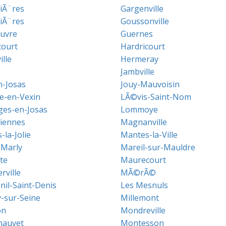
iÃ¨res
Gargenville
liÃ¨res
Goussonville
uvre
Guernes
ourt
Hardricourt
lle
Hermeray
Jambville
n-Josas
Jouy-Mauvoisin
le-en-Vexin
LÃ©vis-Saint-Nom
ges-en-Josas
Lommoye
iennes
Magnanville
la-Jolie
Mantes-la-Ville
-Marly
Mareil-sur-Mauldre
te
Maurecourt
ville
MÃ©rÃ©
nil-Saint-Denis
Les Mesnuls
sur-Seine
Millemont
on
Mondreville
hauvet
Montesson