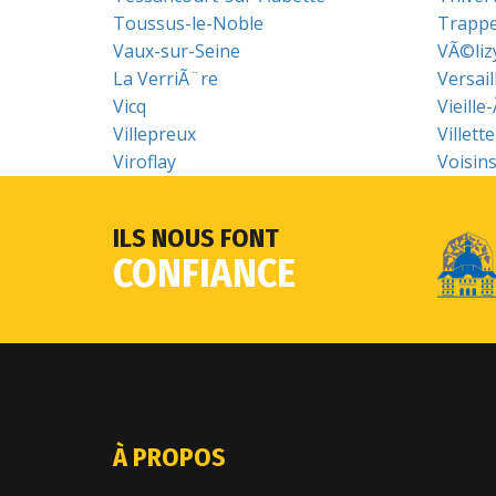
Toussus-le-Noble
Trapp
Vaux-sur-Seine
VÃ©liz
La VerriÃ¨re
Versail
Vicq
Vieille
Villepreux
Villette
Viroflay
Voisin
ILS NOUS FONT
CONFIANCE
À PROPOS