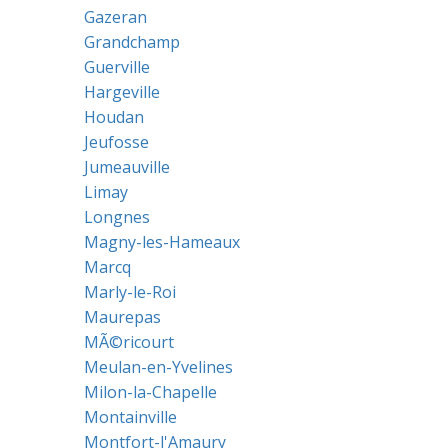
Gazeran
Grandchamp
Guerville
Hargeville
Houdan
Jeufosse
Jumeauville
Limay
Longnes
Magny-les-Hameaux
Marcq
Marly-le-Roi
Maurepas
MÃ©ricourt
Meulan-en-Yvelines
Milon-la-Chapelle
Montainville
Montfort-l'Amaury