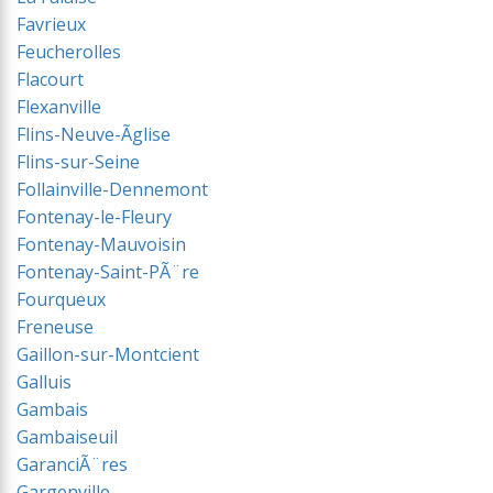
Favrieux
Feucherolles
Flacourt
Flexanville
Flins-Neuve-Ãglise
Flins-sur-Seine
Follainville-Dennemont
Fontenay-le-Fleury
Fontenay-Mauvoisin
Fontenay-Saint-PÃ¨re
Fourqueux
Freneuse
Gaillon-sur-Montcient
Galluis
Gambais
Gambaiseuil
GaranciÃ¨res
Gargenville