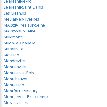
Le Mesnil-le-Roi
Le Mesnil-Saint-Denis
Les Mesnuls
Meulan-en-Yvelines
MÃ©ziÃ¨res-sur-Seine
MÃ©zy-sur-Seine
Millemont
Milon-la-Chapelle
Mittainville
Moisson
Mondreville
Montainville
Montalet-le-Bois
Montchauvet
Montesson
Montfort-l'Amaury
Montigny-le-Bretonneux
Morainvilliers