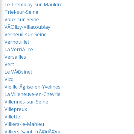
Le Tremblay-sur-Mauldre
Triel-sur-Seine
Vaux-sur-Seine
VÃ©lizy-Villacoublay
Verneuil-sur-Seine
Vernouillet
La VerriÃ¨re
Versailles
Vert
Le VÃ©sinet
Vicq
Vieille-Ãglise-en-Yvelines
La Villeneuve-en-Chevrie
Villennes-sur-Seine
Villepreux
Villette
Villiers-le-Mahieu
Villiers-Saint-FrÃ©dÃ©ric