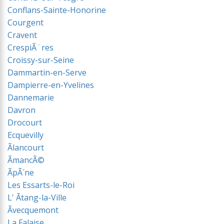
Conflans-Sainte-Honorine
Courgent
Cravent
CrespiÃ¨res
Croissy-sur-Seine
Dammartin-en-Serve
Dampierre-en-Yvelines
Dannemarie
Davron
Drocourt
Ecquevilly
Ãlancourt
ÃmancÃ©
ÃpÃ´ne
Les Essarts-le-Roi
L' Ãtang-la-Ville
Ãvecquemont
La Falaise