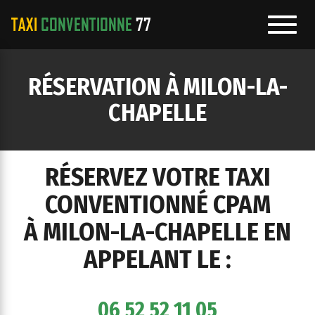
Toggl
navig
e
RÉSERVATION À MILON-LA-
ation
CHAPELLE
RÉSERVEZ VOTRE TAXI
CONVENTIONNÉ CPAM
À MILON-LA-CHAPELLE EN
APPELANT LE :
06 52 52 11 05