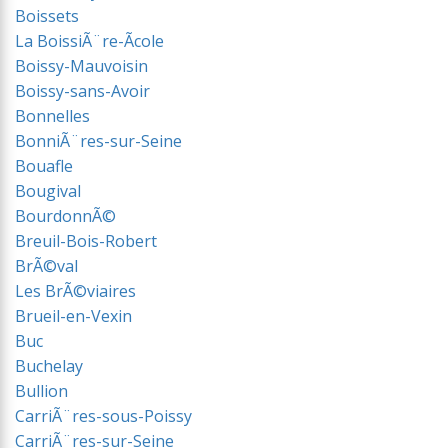
Boissets
La BoissiÃ¨re-Ãcole
Boissy-Mauvoisin
Boissy-sans-Avoir
Bonnelles
BonniÃ¨res-sur-Seine
Bouafle
Bougival
BourdonnÃ©
Breuil-Bois-Robert
BrÃ©val
Les BrÃ©viaires
Brueil-en-Vexin
Buc
Buchelay
Bullion
CarriÃ¨res-sous-Poissy
CarriÃ¨res-sur-Seine