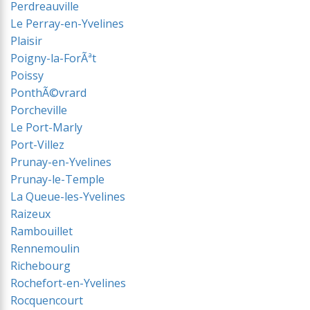
Perdreauville
Le Perray-en-Yvelines
Plaisir
Poigny-la-ForÃªt
Poissy
PonthÃ©vrard
Porcheville
Le Port-Marly
Port-Villez
Prunay-en-Yvelines
Prunay-le-Temple
La Queue-les-Yvelines
Raizeux
Rambouillet
Rennemoulin
Richebourg
Rochefort-en-Yvelines
Rocquencourt