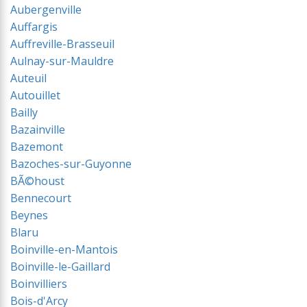
Aubergenville
Auffargis
Auffreville-Brasseuil
Aulnay-sur-Mauldre
Auteuil
Autouillet
Bailly
Bazainville
Bazemont
Bazoches-sur-Guyonne
BÃ©houst
Bennecourt
Beynes
Blaru
Boinville-en-Mantois
Boinville-le-Gaillard
Boinvilliers
Bois-d'Arcy