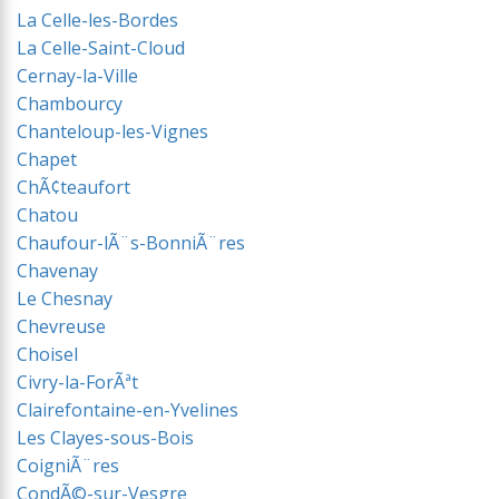
La Celle-les-Bordes
La Celle-Saint-Cloud
Cernay-la-Ville
Chambourcy
Chanteloup-les-Vignes
Chapet
ChÃ¢teaufort
Chatou
Chaufour-lÃ¨s-BonniÃ¨res
Chavenay
Le Chesnay
Chevreuse
Choisel
Civry-la-ForÃªt
Clairefontaine-en-Yvelines
Les Clayes-sous-Bois
CoigniÃ¨res
CondÃ©-sur-Vesgre