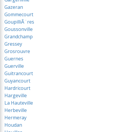
Gazeran
Gommecourt
GoupilliÃ¨res
Goussonville
Grandchamp
Gressey
Grosrouvre
Guernes
Guerville
Guitrancourt
Guyancourt
Hardricourt
Hargeville
La Hauteville
Herbeville
Hermeray
Houdan