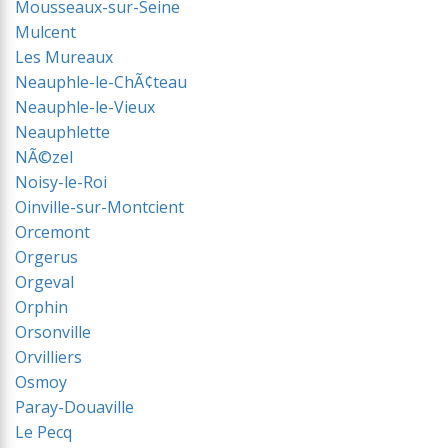
Mousseaux-sur-Seine
Mulcent
Les Mureaux
Neauphle-le-ChÃ¢teau
Neauphle-le-Vieux
Neauphlette
NÃ©zel
Noisy-le-Roi
Oinville-sur-Montcient
Orcemont
Orgerus
Orgeval
Orphin
Orsonville
Orvilliers
Osmoy
Paray-Douaville
Le Pecq