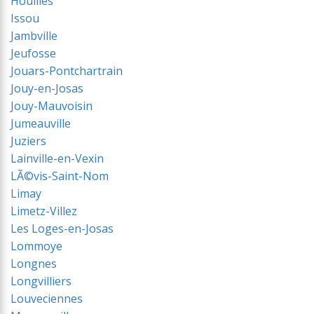
Houilles
Issou
Jambville
Jeufosse
Jouars-Pontchartrain
Jouy-en-Josas
Jouy-Mauvoisin
Jumeauville
Juziers
Lainville-en-Vexin
LÃ©vis-Saint-Nom
Limay
Limetz-Villez
Les Loges-en-Josas
Lommoye
Longnes
Longvilliers
Louveciennes