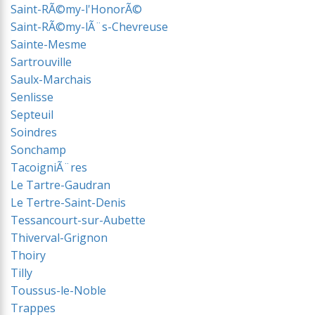
Saint-RÃ©my-l'HonorÃ©
Saint-RÃ©my-lÃ¨s-Chevreuse
Sainte-Mesme
Sartrouville
Saulx-Marchais
Senlisse
Septeuil
Soindres
Sonchamp
TacoigniÃ¨res
Le Tartre-Gaudran
Le Tertre-Saint-Denis
Tessancourt-sur-Aubette
Thiverval-Grignon
Thoiry
Tilly
Toussus-le-Noble
Trappes