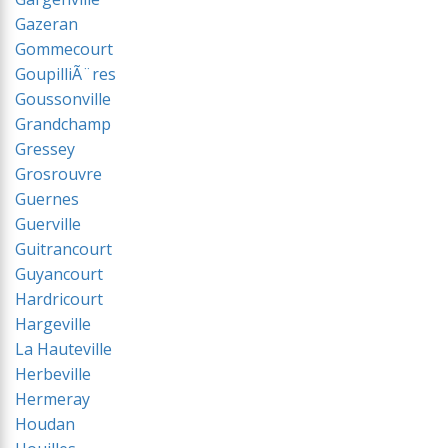
Gazeran
Gommecourt
GoupilliÃ¨res
Goussonville
Grandchamp
Gressey
Grosrouvre
Guernes
Guerville
Guitrancourt
Guyancourt
Hardricourt
Hargeville
La Hauteville
Herbeville
Hermeray
Houdan