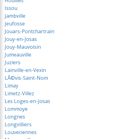
Houilles
Issou
Jambville
Jeufosse
Jouars-Pontchartrain
Jouy-en-Josas
Jouy-Mauvoisin
Jumeauville
Juziers
Lainville-en-Vexin
LÃ©vis-Saint-Nom
Limay
Limetz-Villez
Les Loges-en-Josas
Lommoye
Longnes
Longvilliers
Louveciennes