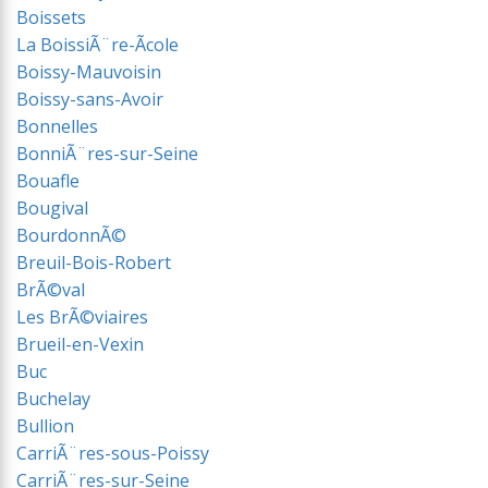
Boissets
La BoissiÃ¨re-Ãcole
Boissy-Mauvoisin
Boissy-sans-Avoir
Bonnelles
BonniÃ¨res-sur-Seine
Bouafle
Bougival
BourdonnÃ©
Breuil-Bois-Robert
BrÃ©val
Les BrÃ©viaires
Brueil-en-Vexin
Buc
Buchelay
Bullion
CarriÃ¨res-sous-Poissy
CarriÃ¨res-sur-Seine