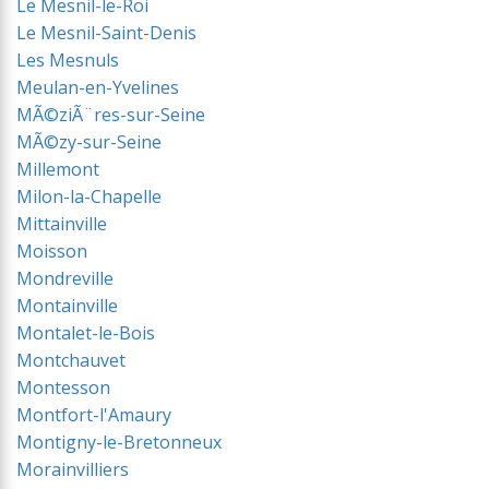
Le Mesnil-le-Roi
Le Mesnil-Saint-Denis
Les Mesnuls
Meulan-en-Yvelines
MÃ©ziÃ¨res-sur-Seine
MÃ©zy-sur-Seine
Millemont
Milon-la-Chapelle
Mittainville
Moisson
Mondreville
Montainville
Montalet-le-Bois
Montchauvet
Montesson
Montfort-l'Amaury
Montigny-le-Bretonneux
Morainvilliers