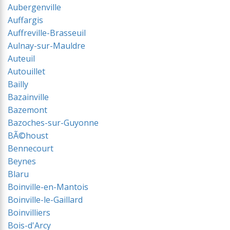
Aubergenville
Auffargis
Auffreville-Brasseuil
Aulnay-sur-Mauldre
Auteuil
Autouillet
Bailly
Bazainville
Bazemont
Bazoches-sur-Guyonne
BÃ©houst
Bennecourt
Beynes
Blaru
Boinville-en-Mantois
Boinville-le-Gaillard
Boinvilliers
Bois-d'Arcy