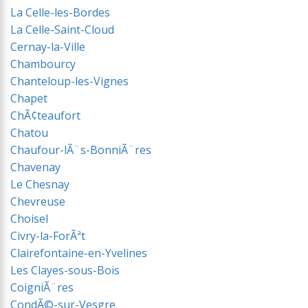
La Celle-les-Bordes
La Celle-Saint-Cloud
Cernay-la-Ville
Chambourcy
Chanteloup-les-Vignes
Chapet
ChÃ¢teaufort
Chatou
Chaufour-lÃ¨s-BonniÃ¨res
Chavenay
Le Chesnay
Chevreuse
Choisel
Civry-la-ForÃªt
Clairefontaine-en-Yvelines
Les Clayes-sous-Bois
CoigniÃ¨res
CondÃ©-sur-Vesgre