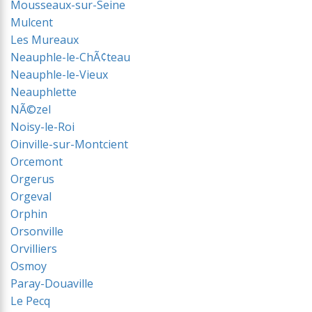
Mousseaux-sur-Seine
Mulcent
Les Mureaux
Neauphle-le-ChÃ¢teau
Neauphle-le-Vieux
Neauphlette
NÃ©zel
Noisy-le-Roi
Oinville-sur-Montcient
Orcemont
Orgerus
Orgeval
Orphin
Orsonville
Orvilliers
Osmoy
Paray-Douaville
Le Pecq