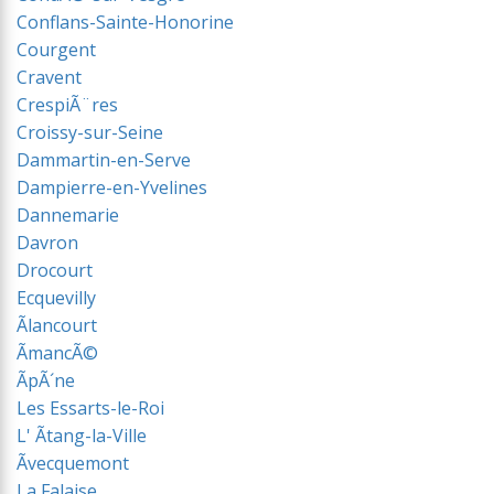
Conflans-Sainte-Honorine
Courgent
Cravent
CrespiÃ¨res
Croissy-sur-Seine
Dammartin-en-Serve
Dampierre-en-Yvelines
Dannemarie
Davron
Drocourt
Ecquevilly
Ãlancourt
ÃmancÃ©
ÃpÃ´ne
Les Essarts-le-Roi
L' Ãtang-la-Ville
Ãvecquemont
La Falaise