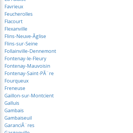
Favrieux
Feucherolles
Flacourt
Flexanville
Flins-Neuve-Ãglise
Flins-sur-Seine
Follainville-Dennemont
Fontenay-le-Fleury
Fontenay-Mauvoisin
Fontenay-Saint-PÃ¨re
Fourqueux
Freneuse
Gaillon-sur-Montcient
Galluis
Gambais
Gambaiseuil
GaranciÃ¨res
Gargenville