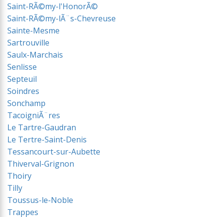
Saint-RÃ©my-l'HonorÃ©
Saint-RÃ©my-lÃ¨s-Chevreuse
Sainte-Mesme
Sartrouville
Saulx-Marchais
Senlisse
Septeuil
Soindres
Sonchamp
TacoigniÃ¨res
Le Tartre-Gaudran
Le Tertre-Saint-Denis
Tessancourt-sur-Aubette
Thiverval-Grignon
Thoiry
Tilly
Toussus-le-Noble
Trappes