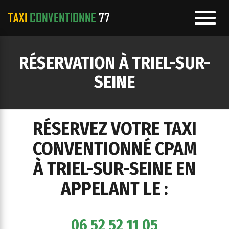
Toggl
navig
e
RÉSERVATION À TRIEL-SUR-
ation
SEINE
RÉSERVEZ VOTRE TAXI
CONVENTIONNÉ CPAM
À TRIEL-SUR-SEINE EN
APPELANT LE :
06 52 52 11 05