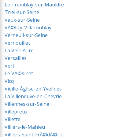
Le Tremblay-sur-Mauldre
Triel-sur-Seine
Vaux-sur-Seine
VÃ©lizy-Villacoublay
Verneuil-sur-Seine
Vernouillet
La VerriÃ¨re
Versailles
Vert
Le VÃ©sinet
Vicq
Vieille-Ãglise-en-Yvelines
La Villeneuve-en-Chevrie
Villennes-sur-Seine
Villepreux
Villette
Villiers-le-Mahieu
Villiers-Saint-FrÃ©dÃ©ric