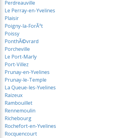
Perdreauville
Le Perray-en-Yvelines
Plaisir
Poigny-la-ForÃªt
Poissy
PonthÃ©vrard
Porcheville
Le Port-Marly
Port-Villez
Prunay-en-Yvelines
Prunay-le-Temple
La Queue-les-Yvelines
Raizeux
Rambouillet
Rennemoulin
Richebourg
Rochefort-en-Yvelines
Rocquencourt