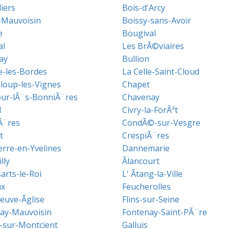
liers
Bois-d'Arcy
-Mauvoisin
Boissy-sans-Avoir
e
Bougival
al
Les BrÃ©viaires
ay
Bullion
e-les-Bordes
La Celle-Saint-Cloud
loup-les-Vignes
Chapet
ur-lÃ¨s-BonniÃ¨res
Chavenay
l
Civry-la-ForÃªt
Ã¨res
CondÃ©-sur-Vesgre
t
CrespiÃ¨res
rre-en-Yvelines
Dannemarie
lly
Ãlancourt
arts-le-Roi
L' Ãtang-la-Ville
ux
Feucherolles
euve-Ãglise
Flins-sur-Seine
ay-Mauvoisin
Fontenay-Saint-PÃ¨re
n-sur-Montcient
Galluis