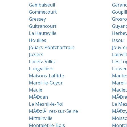
Gambaiseuil
Garanc
Gommecourt
Goupil
Gressey
Grosro
Guitrancourt
Guyanc
La Hauteville
Herbevi
Houilles
Issou
Jouars-Pontchartrain
Jouy-e
Juziers
Lainvil
Limetz-Villez
Les Lo
Longvilliers
Louvec
Maisons-Laffitte
Mantes-
Mareil-le-Guyon
Mareil
Maule
Maulet
MÃ©dan
MÃ©ner
Le Mesnil-le-Roi
Le Mes
MÃ©ziÃ¨res-sur-Seine
MÃ©zy-
Mittainville
Moiss
Montalet-le-Bois
Montc