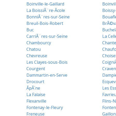
Boinville-le-Gaillard
Boinvil
La BoissiÃ¨re-Ãcole
Boissy
BonniÃ¨res-sur-Seine
Bouafl
Breuil-Bois-Robert
BrÃ©v
Buc
Buchel
CarriÃ¨res-sur-Seine
La Cell
Chambourcy
Chante
Chatou
Chaufo
Chevreuse
Choise
Les Clayes-sous-Bois
Coigni
Courgent
Craven
Dammartin-en-Serve
Dampie
Drocourt
Ecquevi
ÃpÃ´ne
Les Ess
La Falaise
Favrie
Flexanville
Flins-N
Fontenay-le-Fleury
Fonten
Freneuse
Gaillo