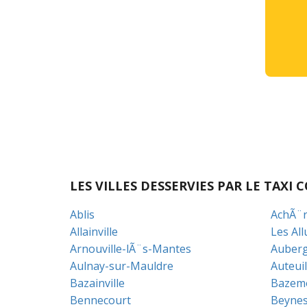
LES VILLES DESSERVIES PAR LE TAX
Ablis
AchÃ¨r
Allainville
Les All
Arnouville-lÃ¨s-Mantes
Auberg
Aulnay-sur-Mauldre
Auteuil
Bazainville
Bazem
Bennecourt
Beyne