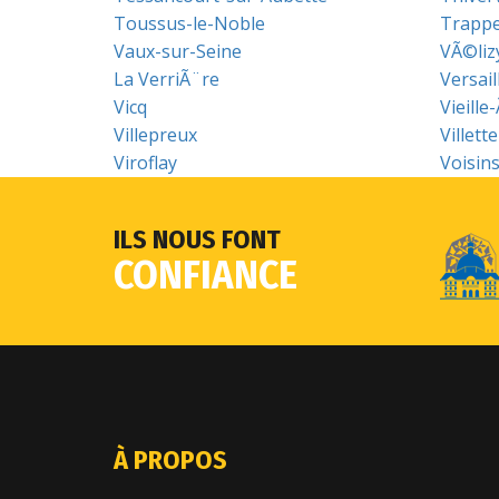
Toussus-le-Noble
Trapp
Vaux-sur-Seine
VÃ©liz
La VerriÃ¨re
Versail
Vicq
Vieille
Villepreux
Villette
Viroflay
Voisin
ILS NOUS FONT
CONFIANCE
À PROPOS