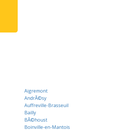
Aigremont
AndrÃ©sy
Auffreville-Brasseuil
Bailly
BÃ©houst
Boinville-en-Mantois