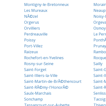
Montigny-le-Bretonneux
Morainv
Les Mureaux
Neauph
NÃ©zel
Noisy-
Orgerus
Orgeva
Orvilliers
Osmoy
Perdreauville
Le Per
Poissy
Ponth
Port-Villez
Prunay
Raizeux
Rambou
Rochefort-en-Yvelines
Rocque
Rosny-sur-Seine
Sailly
Saint-Forget
Saint-
Saint-Illiers-la-Ville
Saint-I
Saint-Martin-de-BrÃ©thencourt
Saint-
Saint-RÃ©my-l'HonorÃ©
Saint-
Saulx-Marchais
Senliss
Sonchamp
Tacoig
Tessancourt-sur-Aubette
Thiver