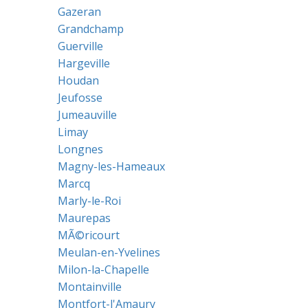
Gazeran
Grandchamp
Guerville
Hargeville
Houdan
Jeufosse
Jumeauville
Limay
Longnes
Magny-les-Hameaux
Marcq
Marly-le-Roi
Maurepas
MÃ©ricourt
Meulan-en-Yvelines
Milon-la-Chapelle
Montainville
Montfort-l'Amaury