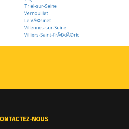
Triel-sur-Seine
Vernouillet
Le VÃ©sinet
Villennes-sur-Seine
Villiers-Saint-FrÃ©dÃ©ric
ONTACTEZ-NOUS