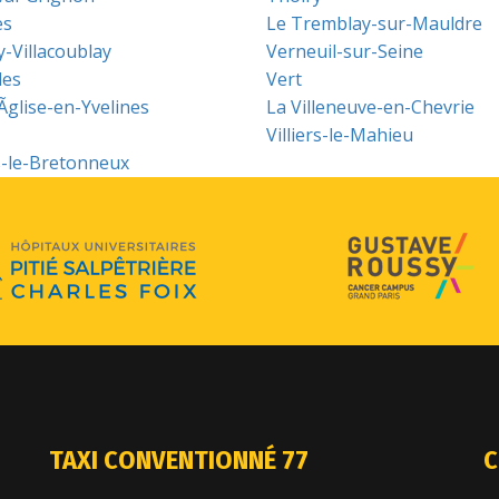
es
Le Tremblay-sur-Mauldre
y-Villacoublay
Verneuil-sur-Seine
les
Vert
-Ãglise-en-Yvelines
La Villeneuve-en-Chevrie
Villiers-le-Mahieu
s-le-Bretonneux
TAXI CONVENTIONNÉ 77
C