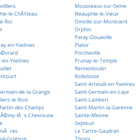
illiers
Mousseaux-sur-Seine
le-le-ChÃ¢teau
Neauphle-le-Vieux
le-Roi
Oinville-sur-Montcient
l
Orphin
Paray-Douaville
ray-en-Yvelines
Plaisir
Ã©vrard
Porcheville
-en-Yvelines
Prunay-le-Temple
illet
Rennemoulin
ncourt
Rolleboise
Saint-Arnoult-en-Yvelines
Germain-de-la-Grange
Saint-Germain-en-Laye
lliers-le-Bois
Saint-Lambert
Martin-des-Champs
Saint-Martin-la-Garenne
RÃ©my-lÃ¨s-Chevreuse
Sainte-Mesme
e
Septeuil
niÃ¨res
Le Tartre-Gaudran
val-Grignon
Thoiry