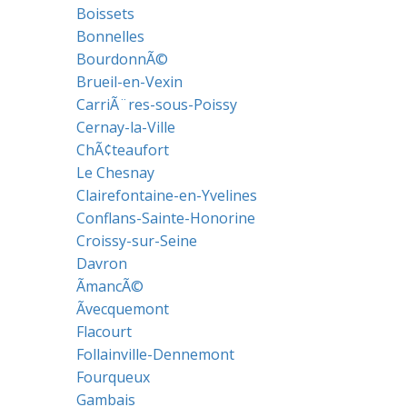
Boissets
Bonnelles
BourdonnÃ©
Brueil-en-Vexin
CarriÃ¨res-sous-Poissy
Cernay-la-Ville
ChÃ¢teaufort
Le Chesnay
Clairefontaine-en-Yvelines
Conflans-Sainte-Honorine
Croissy-sur-Seine
Davron
ÃmancÃ©
Ãvecquemont
Flacourt
Follainville-Dennemont
Fourqueux
Gambais