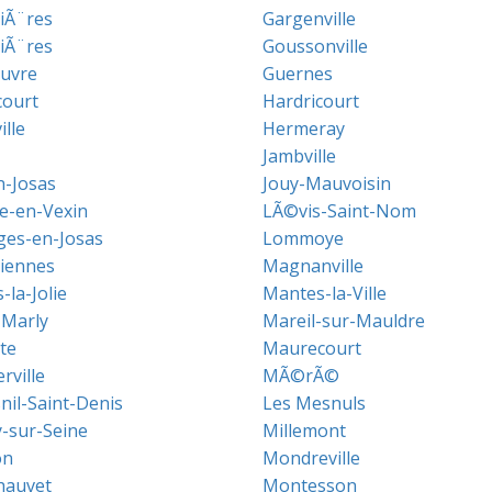
iÃ¨res
Gargenville
liÃ¨res
Goussonville
uvre
Guernes
ourt
Hardricourt
lle
Hermeray
Jambville
n-Josas
Jouy-Mauvoisin
le-en-Vexin
LÃ©vis-Saint-Nom
ges-en-Josas
Lommoye
iennes
Magnanville
la-Jolie
Mantes-la-Ville
-Marly
Mareil-sur-Mauldre
te
Maurecourt
ville
MÃ©rÃ©
nil-Saint-Denis
Les Mesnuls
sur-Seine
Millemont
on
Mondreville
hauvet
Montesson