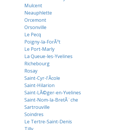
Mulcent
Neauphlette
Orcemont
Orsonville
Le Pecq
Poigny-la-ForÃªt
Le Port-Marly
La Queue-les-Yvelines
Richebourg
Rosay
Saint-Cyr-l'Ãcole
Saint-Hilarion
Saint-LÃ©ger-en-Yvelines
Saint-Nom-la-BretÃ¨che
Sartrouville
Soindres
Le Tertre-Saint-Denis
Tilly