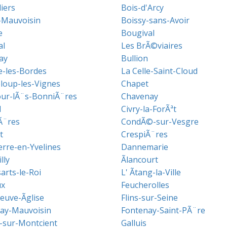
liers
Bois-d'Arcy
-Mauvoisin
Boissy-sans-Avoir
e
Bougival
al
Les BrÃ©viaires
ay
Bullion
e-les-Bordes
La Celle-Saint-Cloud
loup-les-Vignes
Chapet
ur-lÃ¨s-BonniÃ¨res
Chavenay
l
Civry-la-ForÃªt
Ã¨res
CondÃ©-sur-Vesgre
t
CrespiÃ¨res
rre-en-Yvelines
Dannemarie
lly
Ãlancourt
arts-le-Roi
L' Ãtang-la-Ville
ux
Feucherolles
euve-Ãglise
Flins-sur-Seine
ay-Mauvoisin
Fontenay-Saint-PÃ¨re
n-sur-Montcient
Galluis