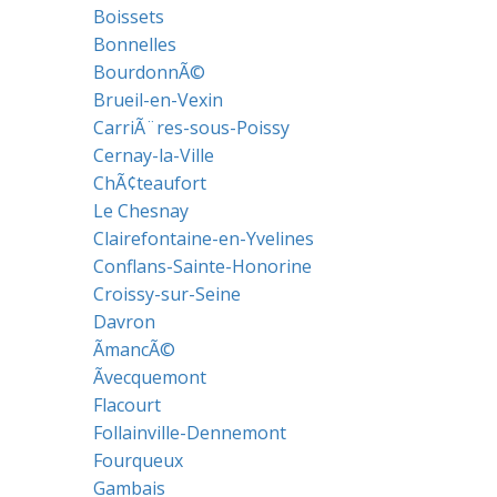
Boissets
Bonnelles
BourdonnÃ©
Brueil-en-Vexin
CarriÃ¨res-sous-Poissy
Cernay-la-Ville
ChÃ¢teaufort
Le Chesnay
Clairefontaine-en-Yvelines
Conflans-Sainte-Honorine
Croissy-sur-Seine
Davron
ÃmancÃ©
Ãvecquemont
Flacourt
Follainville-Dennemont
Fourqueux
Gambais