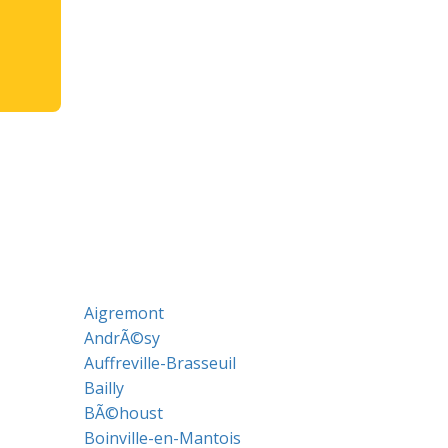
Aigremont
AndrÃ©sy
Auffreville-Brasseuil
Bailly
BÃ©houst
Boinville-en-Mantois