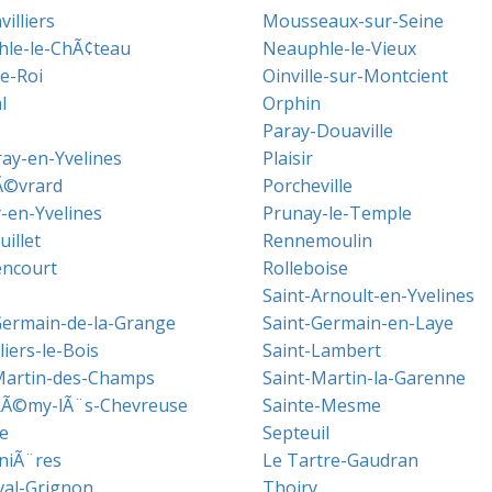
illiers
Mousseaux-sur-Seine
le-le-ChÃ¢teau
Neauphle-le-Vieux
le-Roi
Oinville-sur-Montcient
l
Orphin
Paray-Douaville
ray-en-Yvelines
Plaisir
Ã©vrard
Porcheville
-en-Yvelines
Prunay-le-Temple
illet
Rennemoulin
ncourt
Rolleboise
Saint-Arnoult-en-Yvelines
Germain-de-la-Grange
Saint-Germain-en-Laye
lliers-le-Bois
Saint-Lambert
Martin-des-Champs
Saint-Martin-la-Garenne
RÃ©my-lÃ¨s-Chevreuse
Sainte-Mesme
e
Septeuil
niÃ¨res
Le Tartre-Gaudran
val-Grignon
Thoiry