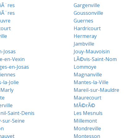
iÃ¨res
Gargenville
liÃ¨res
Goussonville
uvre
Guernes
ourt
Hardricourt
lle
Hermeray
Jambville
n-Josas
Jouy-Mauvoisin
le-en-Vexin
LÃ©vis-Saint-Nom
ges-en-Josas
Lommoye
iennes
Magnanville
la-Jolie
Mantes-la-Ville
-Marly
Mareil-sur-Mauldre
te
Maurecourt
ville
MÃ©rÃ©
nil-Saint-Denis
Les Mesnuls
sur-Seine
Millemont
on
Mondreville
hauvet
Montesson