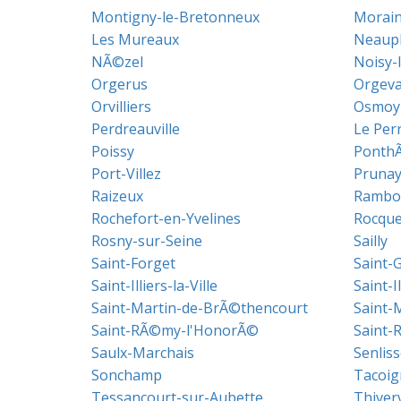
Montigny-le-Bretonneux
Morainv
Les Mureaux
Neauph
NÃ©zel
Noisy-
Orgerus
Orgeva
Orvilliers
Osmoy
Perdreauville
Le Per
Poissy
Ponth
Port-Villez
Prunay
Raizeux
Rambou
Rochefort-en-Yvelines
Rocque
Rosny-sur-Seine
Sailly
Saint-Forget
Saint-
Saint-Illiers-la-Ville
Saint-I
Saint-Martin-de-BrÃ©thencourt
Saint-
Saint-RÃ©my-l'HonorÃ©
Saint-
Saulx-Marchais
Senliss
Sonchamp
Tacoig
Tessancourt-sur-Aubette
Thiver