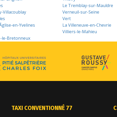
es
Le Tremblay-sur-Mauldre
y-Villacoublay
Verneuil-sur-Seine
les
Vert
-Ãglise-en-Yvelines
La Villeneuve-en-Chevrie
Villiers-le-Mahieu
s-le-Bretonneux
TAXI CONVENTIONNÉ 77
C