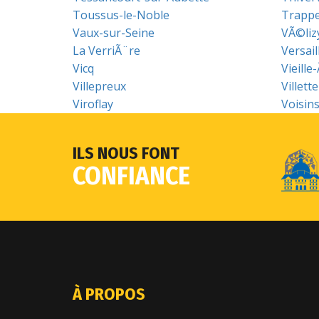
Toussus-le-Noble
Trapp
Vaux-sur-Seine
VÃ©liz
La VerriÃ¨re
Versail
Vicq
Vieille
Villepreux
Villette
Viroflay
Voisin
ILS NOUS FONT
CONFIANCE
À PROPOS