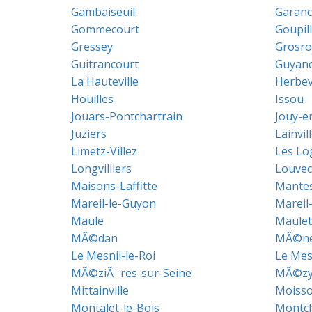
Gambaiseuil
Garanc
Gommecourt
Goupil
Gressey
Grosro
Guitrancourt
Guyanc
La Hauteville
Herbevi
Houilles
Issou
Jouars-Pontchartrain
Jouy-e
Juziers
Lainvil
Limetz-Villez
Les Lo
Longvilliers
Louvec
Maisons-Laffitte
Mantes-
Mareil-le-Guyon
Mareil
Maule
Maulet
MÃ©dan
MÃ©ner
Le Mesnil-le-Roi
Le Mes
MÃ©ziÃ¨res-sur-Seine
MÃ©zy-
Mittainville
Moiss
Montalet-le-Bois
Montc