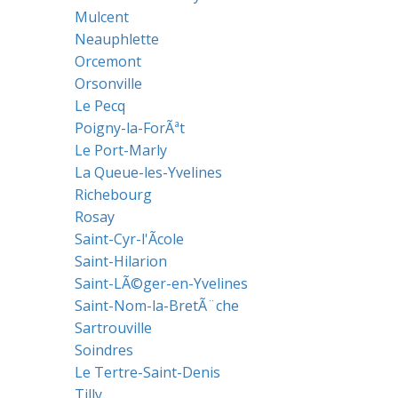
Mulcent
Neauphlette
Orcemont
Orsonville
Le Pecq
Poigny-la-ForÃªt
Le Port-Marly
La Queue-les-Yvelines
Richebourg
Rosay
Saint-Cyr-l'Ãcole
Saint-Hilarion
Saint-LÃ©ger-en-Yvelines
Saint-Nom-la-BretÃ¨che
Sartrouville
Soindres
Le Tertre-Saint-Denis
Tilly