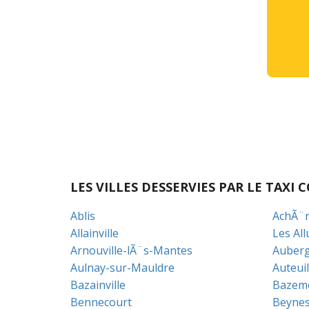
LES VILLES DESSERVIES PAR LE TAX
Ablis
AchÃ¨r
Allainville
Les All
Arnouville-lÃ¨s-Mantes
Auberg
Aulnay-sur-Mauldre
Auteuil
Bazainville
Bazem
Bennecourt
Beyne