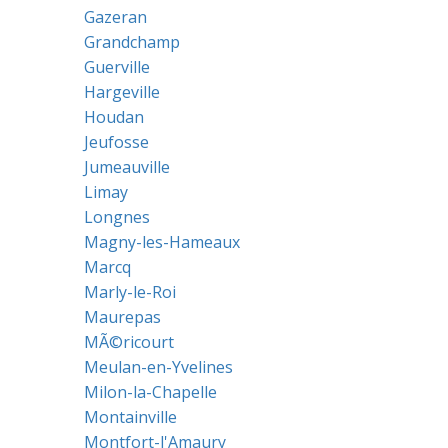
Gazeran
Grandchamp
Guerville
Hargeville
Houdan
Jeufosse
Jumeauville
Limay
Longnes
Magny-les-Hameaux
Marcq
Marly-le-Roi
Maurepas
MÃ©ricourt
Meulan-en-Yvelines
Milon-la-Chapelle
Montainville
Montfort-l'Amaury