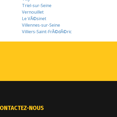
Triel-sur-Seine
Vernouillet
Le VÃ©sinet
Villennes-sur-Seine
Villiers-Saint-FrÃ©dÃ©ric
ONTACTEZ-NOUS