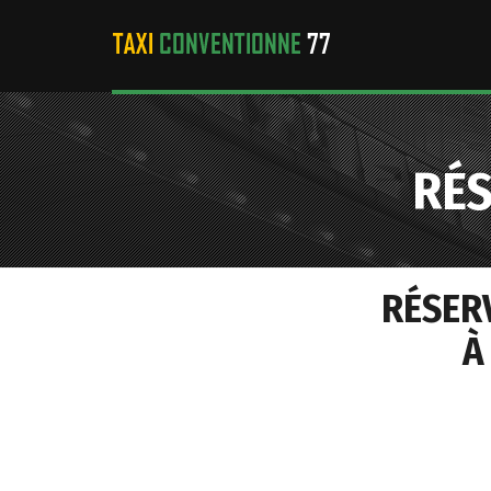
RÉ
RÉSER
À