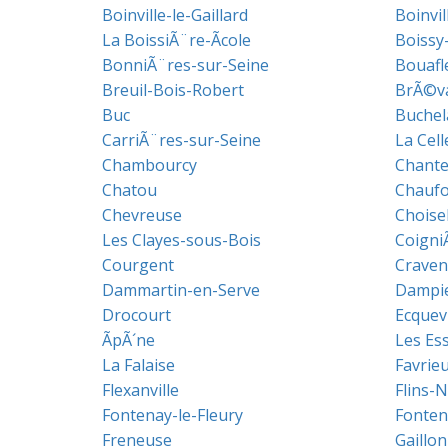
Boinville-le-Gaillard
Boinvil
La BoissiÃ¨re-Ãcole
Boissy
BonniÃ¨res-sur-Seine
Bouafl
Breuil-Bois-Robert
BrÃ©v
Buc
Buchel
CarriÃ¨res-sur-Seine
La Cell
Chambourcy
Chante
Chatou
Chaufo
Chevreuse
Choise
Les Clayes-sous-Bois
Coigni
Courgent
Craven
Dammartin-en-Serve
Dampie
Drocourt
Ecquevi
ÃpÃ´ne
Les Ess
La Falaise
Favrie
Flexanville
Flins-N
Fontenay-le-Fleury
Fonten
Freneuse
Gaillo