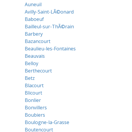
Auneuil
Avilly-Saint-LÃ©onard
Baboeuf
Bailleul-sur-ThÃ©rain
Barbery
Bazancourt
Beaulieu-les-Fontaines
Beauvais
Belloy
Berthecourt
Betz
Blacourt
Blicourt
Bonlier
Bonvillers
Boubiers
Boulogne-la-Grasse
Boutencourt