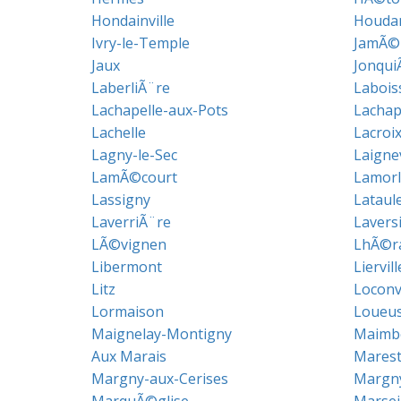
Hondainville
Houda
Ivry-le-Temple
JamÃ©r
Jaux
Jonqui
LaberliÃ¨re
Labois
Lachapelle-aux-Pots
Lachap
Lachelle
Lacroi
Lagny-le-Sec
Laignev
LamÃ©court
Lamorl
Lassigny
Lataul
LaverriÃ¨re
Lavers
LÃ©vignen
LhÃ©r
Libermont
Liervill
Litz
Loconvi
Lormaison
Loueu
Maignelay-Montigny
Maimbe
Aux Marais
Marest
Margny-aux-Cerises
Margn