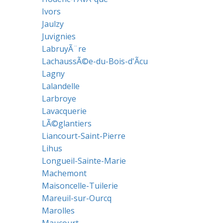
Ivors
Jaulzy
Juvignies
LabruyÃ¨re
LachaussÃ©e-du-Bois-d'Ãcu
Lagny
Lalandelle
Larbroye
Lavacquerie
LÃ©glantiers
Liancourt-Saint-Pierre
Lihus
Longueil-Sainte-Marie
Machemont
Maisoncelle-Tuilerie
Mareuil-sur-Ourcq
Marolles