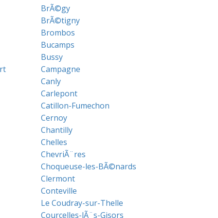
BrÃ©gy
BrÃ©tigny
Brombos
Bucamps
Bussy
rt
Campagne
Canly
Carlepont
Catillon-Fumechon
Cernoy
Chantilly
Chelles
ChevriÃ¨res
Choqueuse-les-BÃ©nards
Clermont
Conteville
Le Coudray-sur-Thelle
Courcelles-lÃ¨s-Gisors