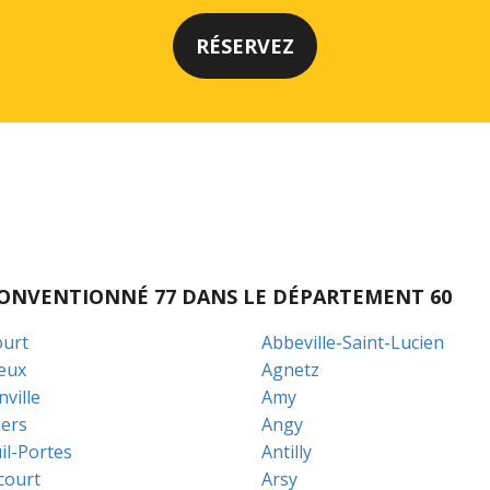
I CONVENTIONNÉ 77 DANS LE DÉPARTEMENT 60
urt
Abbeville-Saint-Lucien
eux
Agnetz
ville
Amy
lers
Angy
il-Portes
Antilly
court
Arsy