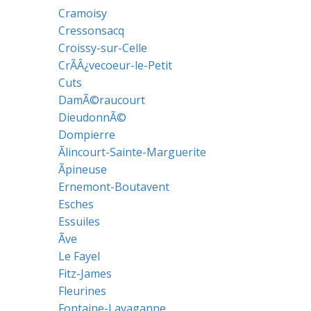
Cramoisy
Cressonsacq
Croissy-sur-Celle
CrÃÂ¿vecoeur-le-Petit
Cuts
DamÃ©raucourt
DieudonnÃ©
Dompierre
Ãlincourt-Sainte-Marguerite
Ãpineuse
Ernemont-Boutavent
Esches
Essuiles
Ãve
Le Fayel
Fitz-James
Fleurines
Fontaine-Lavaganne