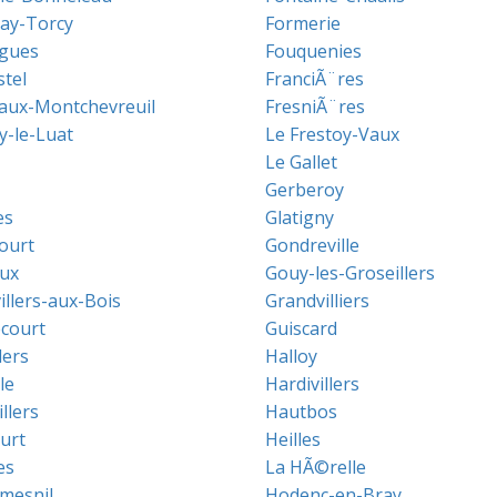
ay-Torcy
Formerie
gues
Fouquenies
stel
FranciÃ¨res
aux-Montchevreuil
FresniÃ¨res
y-le-Luat
Le Frestoy-Vaux
Le Gallet
Gerberoy
es
Glatigny
ourt
Gondreville
ux
Gouy-les-Groseillers
illers-aux-Bois
Grandvilliers
court
Guiscard
lers
Halloy
le
Hardivillers
llers
Hautbos
urt
Heilles
es
La HÃ©relle
mesnil
Hodenc-en-Bray