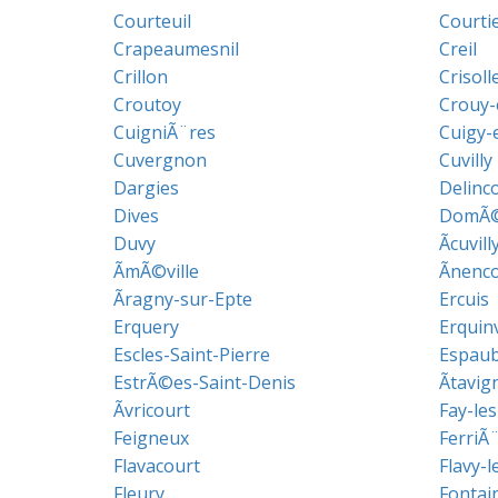
Courteuil
Courti
Crapeaumesnil
Creil
Crillon
Crisoll
Croutoy
Crouy-
CuigniÃ¨res
Cuigy-
Cuvergnon
Cuvilly
Dargies
Delinc
Dives
DomÃ©
Duvy
Ãcuvill
ÃmÃ©ville
Ãnenco
Ãragny-sur-Epte
Ercuis
Erquery
Erquinv
Escles-Saint-Pierre
Espau
EstrÃ©es-Saint-Denis
Ãtavig
Ãvricourt
Fay-les
Feigneux
FerriÃ
Flavacourt
Flavy-
Fleury
Fontai