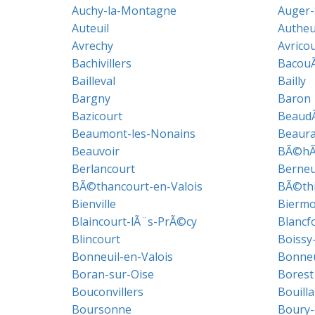
Auchy-la-Montagne
Auger-
Auteuil
Autheu
Avrechy
Avrico
Bachivillers
BacouÃ
Bailleval
Bailly
Bargny
Baron
Bazicourt
Beaud
Beaumont-les-Nonains
Beaura
Beauvoir
BÃ©hÃ
Berlancourt
Berneu
BÃ©thancourt-en-Valois
BÃ©thi
Bienville
Biermo
Blaincourt-lÃ¨s-PrÃ©cy
Blancf
Blincourt
Boissy
Bonneuil-en-Valois
Bonneu
Boran-sur-Oise
Borest
Bouconvillers
Bouill
Boursonne
Boury-