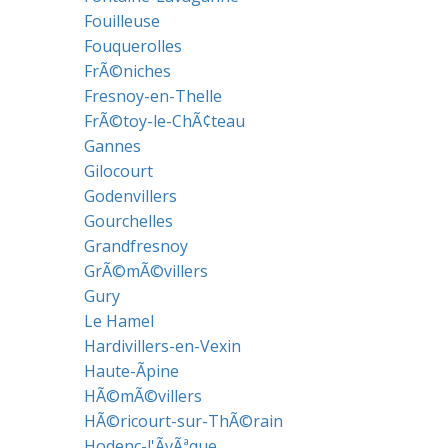
Fouilleuse
Fouquerolles
FrÃ©niches
Fresnoy-en-Thelle
FrÃ©toy-le-ChÃ¢teau
Gannes
Gilocourt
Godenvillers
Gourchelles
Grandfresnoy
GrÃ©mÃ©villers
Gury
Le Hamel
Hardivillers-en-Vexin
Haute-Ãpine
HÃ©mÃ©villers
HÃ©ricourt-sur-ThÃ©rain
Hodenc-l'ÃvÃªque