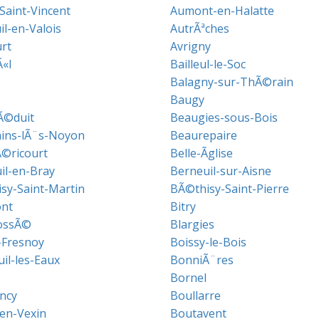
Saint-Vincent
Aumont-en-Halatte
il-en-Valois
AutrÃªches
urt
Avrigny
«l
Bailleul-le-Soc
Balagny-sur-ThÃ©rain
Baugy
Ã©duit
Beaugies-sous-Bois
ins-lÃ¨s-Noyon
Beaurepaire
©ricourt
Belle-Ãglise
il-en-Bray
Berneuil-sur-Aisne
sy-Saint-Martin
BÃ©thisy-Saint-Pierre
nt
Bitry
ossÃ©
Blargies
-Fresnoy
Boissy-le-Bois
il-les-Eaux
BonniÃ¨res
Bornel
ancy
Boullarre
en-Vexin
Boutavent