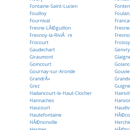
Fontaine-Saint-Lucien
Fonten
Fouilloy
Foulan
Fournival
Franca
Fresne-LÃ©guillon
Fresne
Fresnoy-la-RiviÃ¨re
Fresno
Frocourt
Froissy
Gaudechart
Genvry
Giraumont
Glaign
Goincourt
Golanc
Gournay-sur-Aronde
Gouvie
GrandrÃ»
Grandv
Grez
Guigne
Hadancourt-le-Haut-Clocher
Hainvil
Hannaches
Hanvoi
Haucourt
Haudivi
Hautefontaine
HÃ©co
HÃ©nonville
Herchi
Hermes
HÃ©to