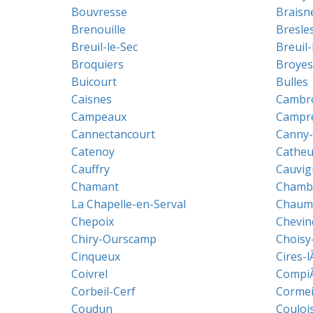
Bouvresse
Braisn
Brenouille
Bresle
Breuil-le-Sec
Breuil-
Broquiers
Broyes
Buicourt
Bulles
Caisnes
Cambro
Campeaux
Campr
Cannectancourt
Canny-
Catenoy
Catheu
Cauffry
Cauvig
Chamant
Chamb
La Chapelle-en-Serval
Chaumo
Chepoix
Chevin
Chiry-Ourscamp
Choisy
Cinqueux
Cires-
Coivrel
Compi
Corbeil-Cerf
Cormei
Coudun
Couloi