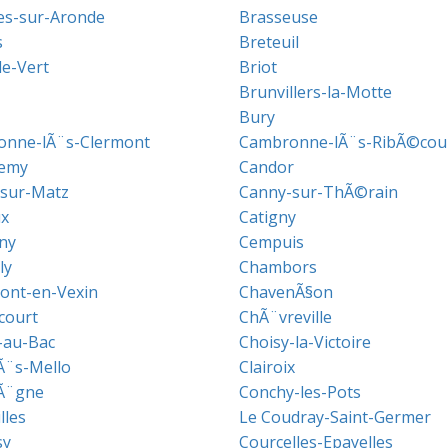
es-sur-Aronde
Brasseuse
s
Breteuil
le-Vert
Briot
Brunvillers-la-Motte
Bury
nne-lÃ¨s-Clermont
Cambronne-lÃ¨s-RibÃ©cou
emy
Candor
sur-Matz
Canny-sur-ThÃ©rain
x
Catigny
ny
Cempuis
ly
Chambors
nt-en-Vexin
ChavenÃ§on
court
ChÃ¨vreville
-au-Bac
Choisy-la-Victoire
lÃ¨s-Mello
Clairoix
Ã¨gne
Conchy-les-Pots
lles
Le Coudray-Saint-Germer
sy
Courcelles-Epayelles