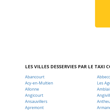
LES VILLES DESSERVIES PAR LE TAX
Abancourt
Abbeco
Acy-en-Multien
Les Ag
Allonne
Amblain
Angicourt
Angivil
Ansauvillers
Antheu
Apremont
Arman