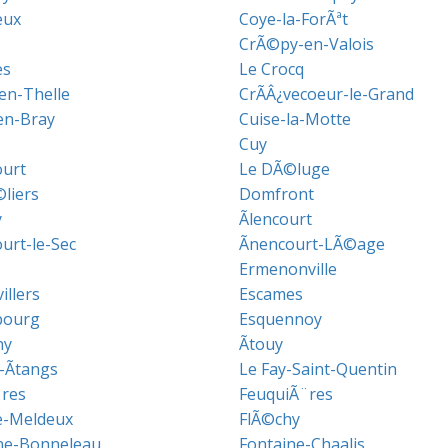
eux
Coye-la-ForÃªt
CrÃ©py-en-Valois
es
Le Crocq
en-Thelle
CrÃÂ¿vecoeur-le-Grand
en-Bray
Cuise-la-Motte
Cuy
ourt
Le DÃ©luge
liers
Domfront
y
Ãlencourt
urt-le-Sec
Ãnencourt-LÃ©age
Ermenonville
illers
Escames
bourg
Esquennoy
ny
Ãtouy
-Ãtangs
Le Fay-Saint-Quentin
¨res
FeuquiÃ¨res
le-Meldeux
FlÃ©chy
ne-Bonneleau
Fontaine-Chaalis