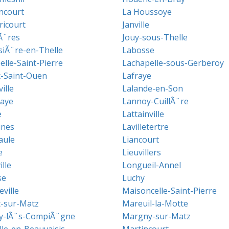
ncourt
La Houssoye
icourt
Janville
Ã¨res
Jouy-sous-Thelle
siÃ¨re-en-Thelle
Labosse
elle-Saint-Pierre
Lachapelle-sous-Gerberoy
x-Saint-Ouen
Lafraye
ille
Lalande-en-Son
aye
Lannoy-CuillÃ¨re
e
Lattainville
ines
Lavilletertre
aule
Liancourt
e
Lieuvillers
lle
Longueil-Annel
se
Luchy
ville
Maisoncelle-Saint-Pierre
-sur-Matz
Mareuil-la-Motte
y-lÃ¨s-CompiÃ¨gne
Margny-sur-Matz