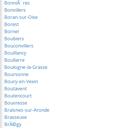
BonniÃ¨res
Bonvillers
Boran-sur-Oise
Borest
Bornel
Boubiers
Bouconvillers
Bouillancy
Boullarre
Boulogne-la-Grasse
Boursonne
Boury-en-Vexin
Boutavent
Boutencourt
Bouvresse
Braisnes-sur-Aronde
Brasseuse
BrÃ©gy