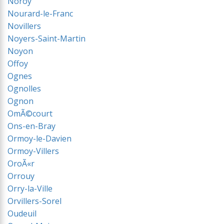
Noroy
Nourard-le-Franc
Novillers
Noyers-Saint-Martin
Noyon
Offoy
Ognes
Ognolles
Ognon
OmÃ©court
Ons-en-Bray
Ormoy-le-Davien
Ormoy-Villers
OroÃ«r
Orrouy
Orry-la-Ville
Orvillers-Sorel
Oudeuil