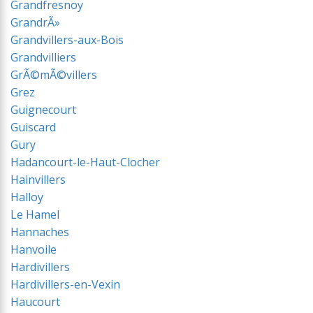
Grandfresnoy
GrandrÃ»
Grandvillers-aux-Bois
Grandvilliers
GrÃ©mÃ©villers
Grez
Guignecourt
Guiscard
Gury
Hadancourt-le-Haut-Clocher
Hainvillers
Halloy
Le Hamel
Hannaches
Hanvoile
Hardivillers
Hardivillers-en-Vexin
Haucourt