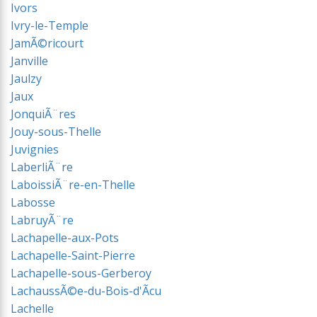
Ivors
Ivry-le-Temple
JamÃ©ricourt
Janville
Jaulzy
Jaux
JonquiÃ¨res
Jouy-sous-Thelle
Juvignies
LaberliÃ¨re
LaboissiÃ¨re-en-Thelle
Labosse
LabruyÃ¨re
Lachapelle-aux-Pots
Lachapelle-Saint-Pierre
Lachapelle-sous-Gerberoy
LachaussÃ©e-du-Bois-d'Ãcu
Lachelle