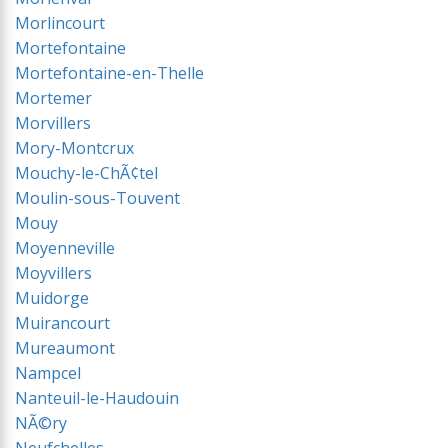
Morlincourt
Mortefontaine
Mortefontaine-en-Thelle
Mortemer
Morvillers
Mory-Montcrux
Mouchy-le-ChÃ¢tel
Moulin-sous-Touvent
Mouy
Moyenneville
Moyvillers
Muidorge
Muirancourt
Mureaumont
Nampcel
Nanteuil-le-Haudouin
NÃ©ry