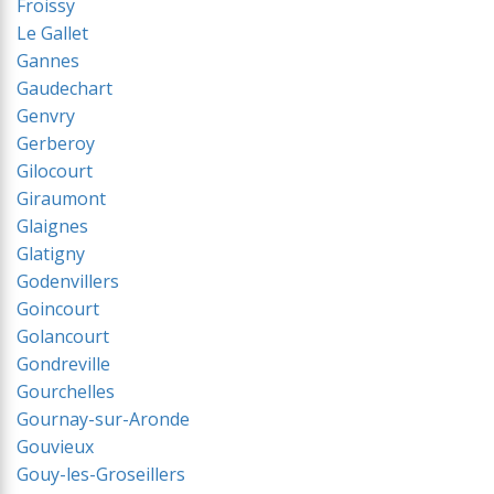
Froissy
Le Gallet
Gannes
Gaudechart
Genvry
Gerberoy
Gilocourt
Giraumont
Glaignes
Glatigny
Godenvillers
Goincourt
Golancourt
Gondreville
Gourchelles
Gournay-sur-Aronde
Gouvieux
Gouy-les-Groseillers