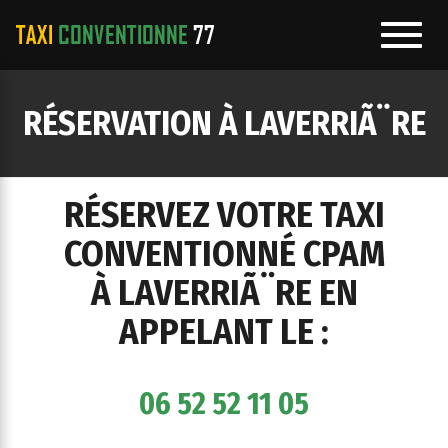
Toggl
navig
e
RÉSERVATION À LAVERRIÃ¨RE
ation
RÉSERVEZ VOTRE TAXI
CONVENTIONNÉ CPAM
À LAVERRIÃ¨RE EN
APPELANT LE :
06 52 52 11 05