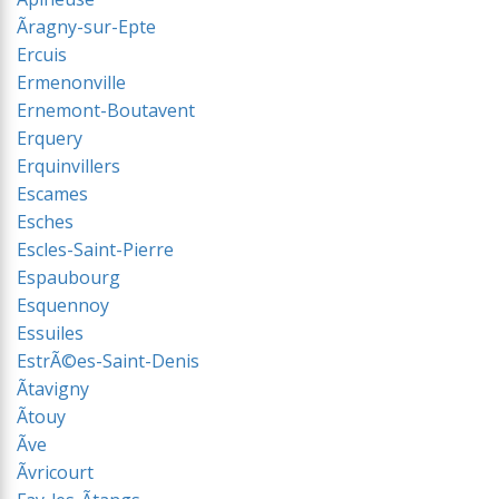
Ãragny-sur-Epte
Ercuis
Ermenonville
Ernemont-Boutavent
Erquery
Erquinvillers
Escames
Esches
Escles-Saint-Pierre
Espaubourg
Esquennoy
Essuiles
EstrÃ©es-Saint-Denis
Ãtavigny
Ãtouy
Ãve
Ãvricourt