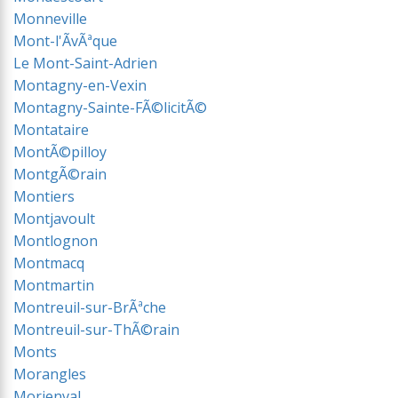
Monneville
Mont-l'ÃvÃªque
Le Mont-Saint-Adrien
Montagny-en-Vexin
Montagny-Sainte-FÃ©licitÃ©
Montataire
MontÃ©pilloy
MontgÃ©rain
Montiers
Montjavoult
Montlognon
Montmacq
Montmartin
Montreuil-sur-BrÃªche
Montreuil-sur-ThÃ©rain
Monts
Morangles
Morienval