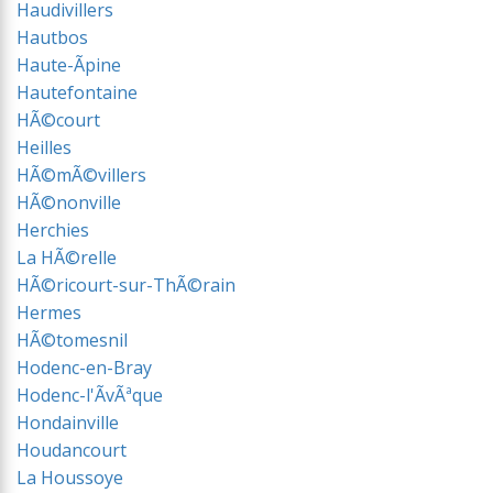
Haudivillers
Hautbos
Haute-Ãpine
Hautefontaine
HÃ©court
Heilles
HÃ©mÃ©villers
HÃ©nonville
Herchies
La HÃ©relle
HÃ©ricourt-sur-ThÃ©rain
Hermes
HÃ©tomesnil
Hodenc-en-Bray
Hodenc-l'ÃvÃªque
Hondainville
Houdancourt
La Houssoye