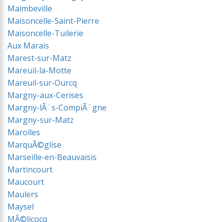
Maimbeville
Maisoncelle-Saint-Pierre
Maisoncelle-Tuilerie
Aux Marais
Marest-sur-Matz
Mareuil-la-Motte
Mareuil-sur-Ourcq
Margny-aux-Cerises
Margny-lÃ¨s-CompiÃ¨gne
Margny-sur-Matz
Marolles
MarquÃ©glise
Marseille-en-Beauvaisis
Martincourt
Maucourt
Maulers
Maysel
MÃ©licocq