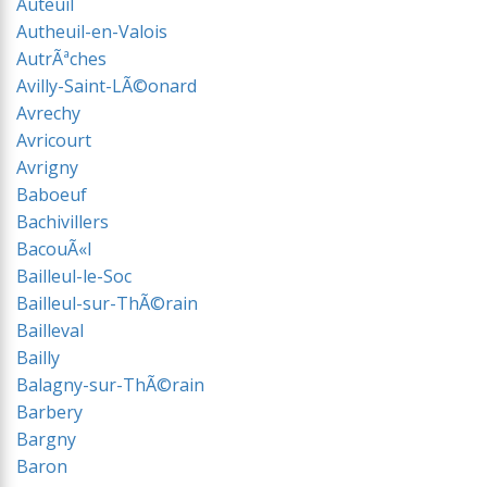
Auteuil
Autheuil-en-Valois
AutrÃªches
Avilly-Saint-LÃ©onard
Avrechy
Avricourt
Avrigny
Baboeuf
Bachivillers
BacouÃ«l
Bailleul-le-Soc
Bailleul-sur-ThÃ©rain
Bailleval
Bailly
Balagny-sur-ThÃ©rain
Barbery
Bargny
Baron