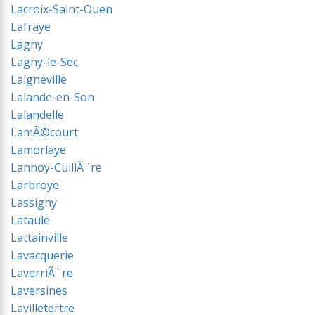
Lacroix-Saint-Ouen
Lafraye
Lagny
Lagny-le-Sec
Laigneville
Lalande-en-Son
Lalandelle
LamÃ©court
Lamorlaye
Lannoy-CuillÃ¨re
Larbroye
Lassigny
Lataule
Lattainville
Lavacquerie
LaverriÃ¨re
Laversines
Lavilletertre