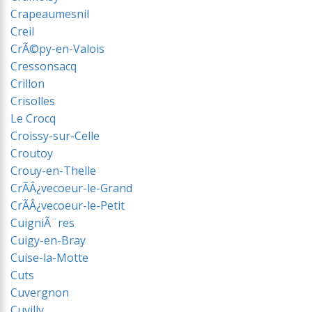
Crapeaumesnil
Creil
CrÃ©py-en-Valois
Cressonsacq
Crillon
Crisolles
Le Crocq
Croissy-sur-Celle
Croutoy
Crouy-en-Thelle
CrÃÂ¿vecoeur-le-Grand
CrÃÂ¿vecoeur-le-Petit
CuigniÃ¨res
Cuigy-en-Bray
Cuise-la-Motte
Cuts
Cuvergnon
Cuvilly