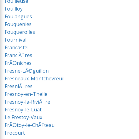
Fouilleuse
Fouilloy
Foulangues
Fouquenies
Fouquerolles
Fournival
Francastel
FranciÃ¨res
FrÃ©niches
Fresne-LÃ©guillon
Fresneaux-Montchevreuil
FresniÃ¨res
Fresnoy-en-Thelle
Fresnoy-la-RiviÃ¨re
Fresnoy-le-Luat
Le Frestoy-Vaux
FrÃ©toy-le-ChÃ¢teau
Frocourt