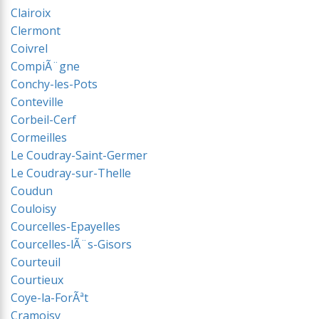
Clairoix
Clermont
Coivrel
CompiÃ¨gne
Conchy-les-Pots
Conteville
Corbeil-Cerf
Cormeilles
Le Coudray-Saint-Germer
Le Coudray-sur-Thelle
Coudun
Couloisy
Courcelles-Epayelles
Courcelles-lÃ¨s-Gisors
Courteuil
Courtieux
Coye-la-ForÃªt
Cramoisy