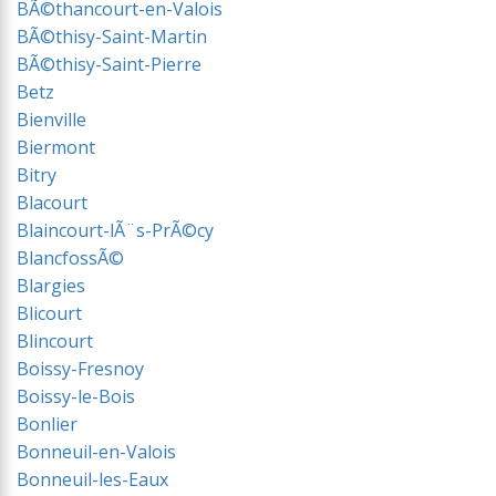
BÃ©thancourt-en-Valois
BÃ©thisy-Saint-Martin
BÃ©thisy-Saint-Pierre
Betz
Bienville
Biermont
Bitry
Blacourt
Blaincourt-lÃ¨s-PrÃ©cy
BlancfossÃ©
Blargies
Blicourt
Blincourt
Boissy-Fresnoy
Boissy-le-Bois
Bonlier
Bonneuil-en-Valois
Bonneuil-les-Eaux