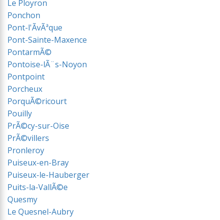
Le Ployron
Ponchon
Pont-l'ÃvÃªque
Pont-Sainte-Maxence
PontarmÃ©
Pontoise-lÃ¨s-Noyon
Pontpoint
Porcheux
PorquÃ©ricourt
Pouilly
PrÃ©cy-sur-Oise
PrÃ©villers
Pronleroy
Puiseux-en-Bray
Puiseux-le-Hauberger
Puits-la-VallÃ©e
Quesmy
Le Quesnel-Aubry