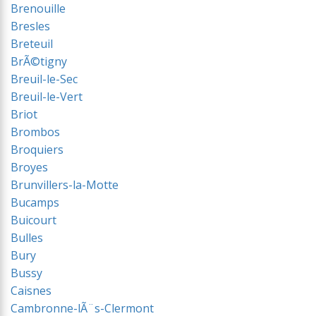
Brenouille
Bresles
Breteuil
BrÃ©tigny
Breuil-le-Sec
Breuil-le-Vert
Briot
Brombos
Broquiers
Broyes
Brunvillers-la-Motte
Bucamps
Buicourt
Bulles
Bury
Bussy
Caisnes
Cambronne-lÃ¨s-Clermont