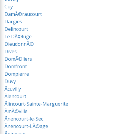
Cuy
DamÃ©raucourt
Dargies
Delincourt
Le DÃ©luge
DieudonnÃ©
Dives
DomÃ©liers
Domfront
Dompierre
Duvy
Ãcuvilly
Ãlencourt
Ãlincourt-Sainte-Marguerite
ÃmÃ©ville
Ãnencourt-le-Sec
Ãnencourt-LÃ©age
Ãpineuse