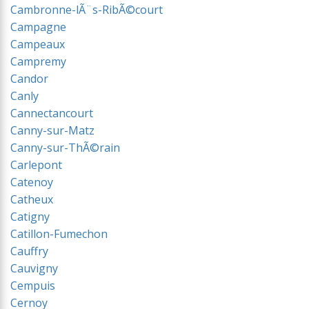
Cambronne-lÃ¨s-RibÃ©court
Campagne
Campeaux
Campremy
Candor
Canly
Cannectancourt
Canny-sur-Matz
Canny-sur-ThÃ©rain
Carlepont
Catenoy
Catheux
Catigny
Catillon-Fumechon
Cauffry
Cauvigny
Cempuis
Cernoy