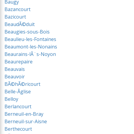
Baugy
Bazancourt
Bazicourt
BeaudÃ©duit
Beaugies-sous-Bois
Beaulieu-les-Fontaines
Beaumont-les-Nonains
Beaurains-lÃ¨s-Noyon
Beaurepaire
Beauvais
Beauvoir
BÃ©hÃ©ricourt
Belle-Ãglise
Belloy
Berlancourt
Berneuil-en-Bray
Berneuil-sur-Aisne
Berthecourt