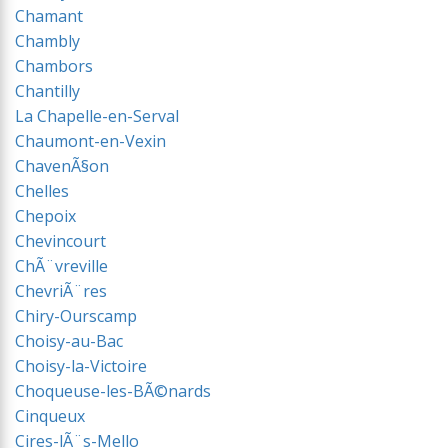
Chamant
Chambly
Chambors
Chantilly
La Chapelle-en-Serval
Chaumont-en-Vexin
ChavenÃ§on
Chelles
Chepoix
Chevincourt
ChÃ¨vreville
ChevriÃ¨res
Chiry-Ourscamp
Choisy-au-Bac
Choisy-la-Victoire
Choqueuse-les-BÃ©nards
Cinqueux
Cires-lÃ¨s-Mello