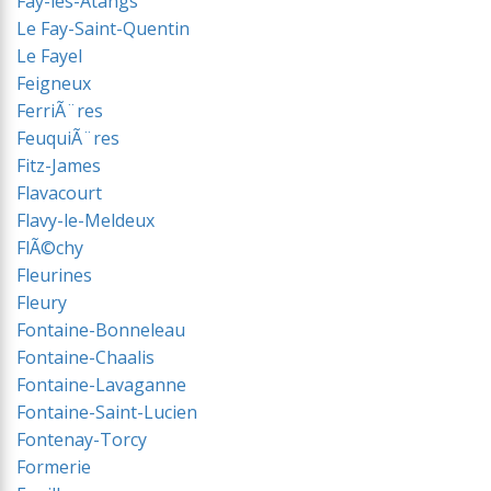
Fay-les-Ãtangs
Le Fay-Saint-Quentin
Le Fayel
Feigneux
FerriÃ¨res
FeuquiÃ¨res
Fitz-James
Flavacourt
Flavy-le-Meldeux
FlÃ©chy
Fleurines
Fleury
Fontaine-Bonneleau
Fontaine-Chaalis
Fontaine-Lavaganne
Fontaine-Saint-Lucien
Fontenay-Torcy
Formerie