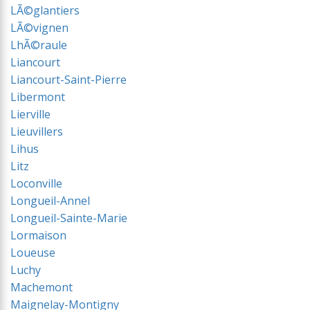
LÃ©glantiers
LÃ©vignen
LhÃ©raule
Liancourt
Liancourt-Saint-Pierre
Libermont
Lierville
Lieuvillers
Lihus
Litz
Loconville
Longueil-Annel
Longueil-Sainte-Marie
Lormaison
Loueuse
Luchy
Machemont
Maignelay-Montigny