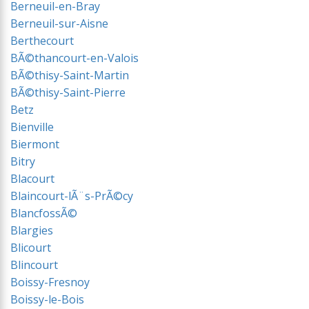
Berneuil-en-Bray
Berneuil-sur-Aisne
Berthecourt
BÃ©thancourt-en-Valois
BÃ©thisy-Saint-Martin
BÃ©thisy-Saint-Pierre
Betz
Bienville
Biermont
Bitry
Blacourt
Blaincourt-lÃ¨s-PrÃ©cy
BlancfossÃ©
Blargies
Blicourt
Blincourt
Boissy-Fresnoy
Boissy-le-Bois