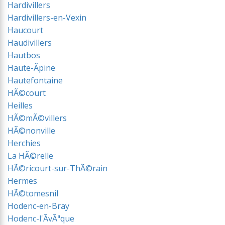
Hardivillers
Hardivillers-en-Vexin
Haucourt
Haudivillers
Hautbos
Haute-Ãpine
Hautefontaine
HÃ©court
Heilles
HÃ©mÃ©villers
HÃ©nonville
Herchies
La HÃ©relle
HÃ©ricourt-sur-ThÃ©rain
Hermes
HÃ©tomesnil
Hodenc-en-Bray
Hodenc-l'ÃvÃªque