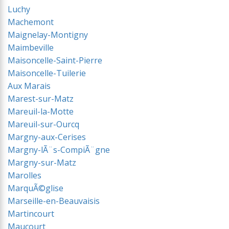
Luchy
Machemont
Maignelay-Montigny
Maimbeville
Maisoncelle-Saint-Pierre
Maisoncelle-Tuilerie
Aux Marais
Marest-sur-Matz
Mareuil-la-Motte
Mareuil-sur-Ourcq
Margny-aux-Cerises
Margny-lÃ¨s-CompiÃ¨gne
Margny-sur-Matz
Marolles
MarquÃ©glise
Marseille-en-Beauvaisis
Martincourt
Maucourt