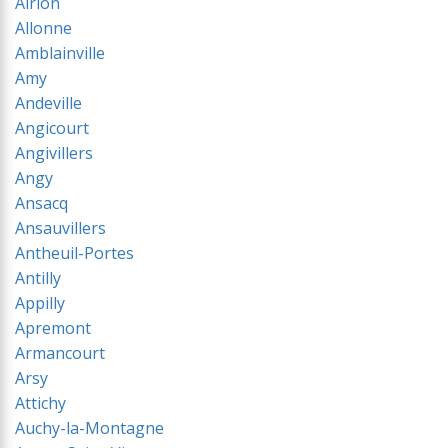
Airion
Allonne
Amblainville
Amy
Andeville
Angicourt
Angivillers
Angy
Ansacq
Ansauvillers
Antheuil-Portes
Antilly
Appilly
Apremont
Armancourt
Arsy
Attichy
Auchy-la-Montagne