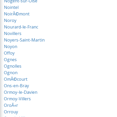
Nogent-sur-Oise
Nointel
NoirÃ©mont
Noroy
Nourard-le-Franc
Novillers
Noyers-Saint-Martin
Noyon
Offoy
Ognes
Ognolles
Ognon
OmÃ©court
Ons-en-Bray
Ormoy-le-Davien
Ormoy-Villers
OroÃ«r
Orrouy