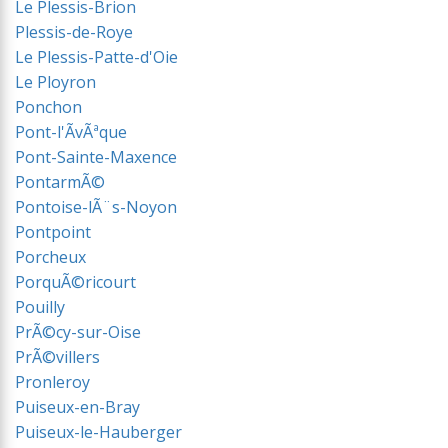
Le Plessis-Brion
Plessis-de-Roye
Le Plessis-Patte-d'Oie
Le Ployron
Ponchon
Pont-l'ÃvÃªque
Pont-Sainte-Maxence
PontarmÃ©
Pontoise-lÃ¨s-Noyon
Pontpoint
Porcheux
PorquÃ©ricourt
Pouilly
PrÃ©cy-sur-Oise
PrÃ©villers
Pronleroy
Puiseux-en-Bray
Puiseux-le-Hauberger