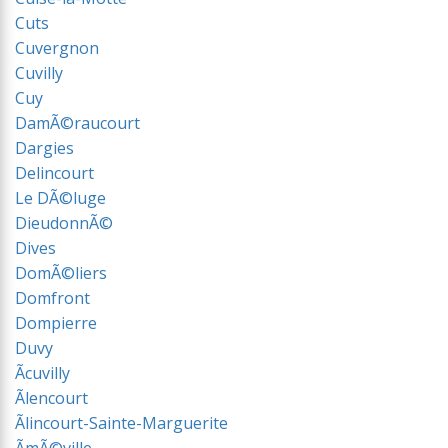
Cuts
Cuvergnon
Cuvilly
Cuy
DamÃ©raucourt
Dargies
Delincourt
Le DÃ©luge
DieudonnÃ©
Dives
DomÃ©liers
Domfront
Dompierre
Duvy
Ãcuvilly
Ãlencourt
Ãlincourt-Sainte-Marguerite