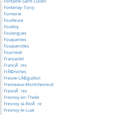
Fontaine-Saint-Lucien
Fontenay-Torcy
Formerie
Fouilleuse
Fouilloy
Foulangues
Fouquenies
Fouquerolles
Fournival
Francastel
FranciÃ¨res
FrÃ©niches
Fresne-LÃ©guillon
Fresneaux-Montchevreuil
FresniÃ¨res
Fresnoy-en-Thelle
Fresnoy-la-RiviÃ¨re
Fresnoy-le-Luat