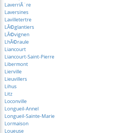
LaverriÃ¨re
Laversines
Lavilletertre
LÃ©glantiers
LÃ©vignen
LhÃ©raule
Liancourt
Liancourt-Saint-Pierre
Libermont
Lierville
Lieuvillers
Lihus
Litz
Loconville
Longueil-Annel
Longueil-Sainte-Marie
Lormaison
Loueuse