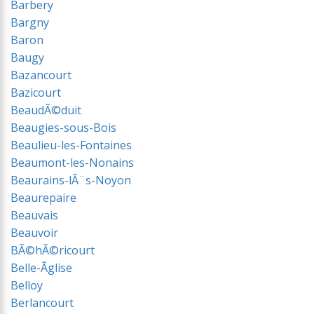
Barbery
Bargny
Baron
Baugy
Bazancourt
Bazicourt
BeaudÃ©duit
Beaugies-sous-Bois
Beaulieu-les-Fontaines
Beaumont-les-Nonains
Beaurains-lÃ¨s-Noyon
Beaurepaire
Beauvais
Beauvoir
BÃ©hÃ©ricourt
Belle-Ãglise
Belloy
Berlancourt