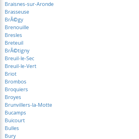
Braisnes-sur-Aronde
Brasseuse
BrÃ©gy
Brenouille
Bresles
Breteuil
BrÃ©tigny
Breuil-le-Sec
Breuil-le-Vert
Briot
Brombos
Broquiers
Broyes
Brunvillers-la-Motte
Bucamps
Buicourt
Bulles
Bury