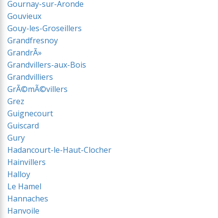
Gournay-sur-Aronde
Gouvieux
Gouy-les-Groseillers
Grandfresnoy
GrandrÃ»
Grandvillers-aux-Bois
Grandvilliers
GrÃ©mÃ©villers
Grez
Guignecourt
Guiscard
Gury
Hadancourt-le-Haut-Clocher
Hainvillers
Halloy
Le Hamel
Hannaches
Hanvoile