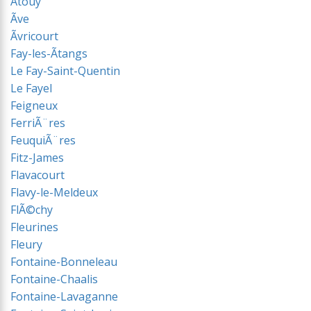
Ãtouy
Ãve
Ãvricourt
Fay-les-Ãtangs
Le Fay-Saint-Quentin
Le Fayel
Feigneux
FerriÃ¨res
FeuquiÃ¨res
Fitz-James
Flavacourt
Flavy-le-Meldeux
FlÃ©chy
Fleurines
Fleury
Fontaine-Bonneleau
Fontaine-Chaalis
Fontaine-Lavaganne