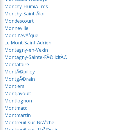
Monchy-HumiÃ¨res
Monchy-Saint-Ãloi
Mondescourt
Monneville
Mont-l'ÃvÃªque
Le Mont-Saint-Adrien
Montagny-en-Vexin
Montagny-Sainte-FÃ©licitÃ©
Montataire
MontÃ©pilloy
MontgÃ©rain
Montiers
Montjavoult
Montlognon
Montmacq
Montmartin
Montreuil-sur-BrÃªche
Montreuil-sur-ThÃ©rain