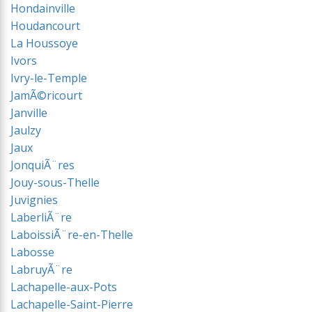
Hondainville
Houdancourt
La Houssoye
Ivors
Ivry-le-Temple
JamÃ©ricourt
Janville
Jaulzy
Jaux
JonquiÃ¨res
Jouy-sous-Thelle
Juvignies
LaberliÃ¨re
LaboissiÃ¨re-en-Thelle
Labosse
LabruyÃ¨re
Lachapelle-aux-Pots
Lachapelle-Saint-Pierre