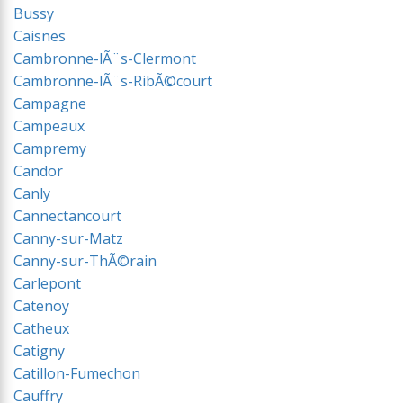
Bussy
Caisnes
Cambronne-lÃ¨s-Clermont
Cambronne-lÃ¨s-RibÃ©court
Campagne
Campeaux
Campremy
Candor
Canly
Cannectancourt
Canny-sur-Matz
Canny-sur-ThÃ©rain
Carlepont
Catenoy
Catheux
Catigny
Catillon-Fumechon
Cauffry