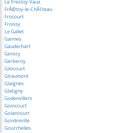
Le Frestoy-Vaux
FrÃ©toy-le-ChÃ¢teau
Frocourt
Froissy
Le Gallet
Gannes
Gaudechart
Genvry
Gerberoy
Gilocourt
Giraumont
Glaignes
Glatigny
Godenvillers
Goincourt
Golancourt
Gondreville
Gourchelles