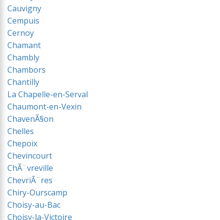
Cauvigny
Cempuis
Cernoy
Chamant
Chambly
Chambors
Chantilly
La Chapelle-en-Serval
Chaumont-en-Vexin
ChavenÃ§on
Chelles
Chepoix
Chevincourt
ChÃ¨vreville
ChevriÃ¨res
Chiry-Ourscamp
Choisy-au-Bac
Choisy-la-Victoire