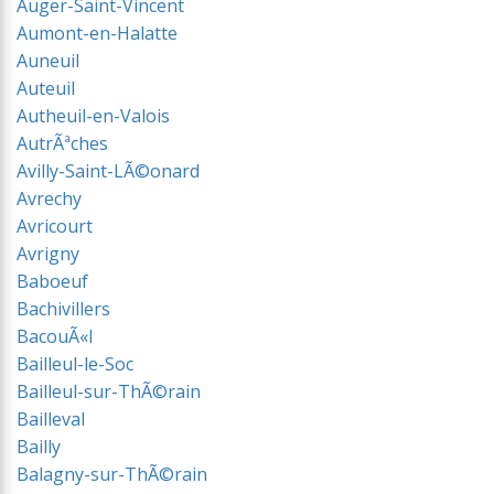
Auger-Saint-Vincent
Aumont-en-Halatte
Auneuil
Auteuil
Autheuil-en-Valois
AutrÃªches
Avilly-Saint-LÃ©onard
Avrechy
Avricourt
Avrigny
Baboeuf
Bachivillers
BacouÃ«l
Bailleul-le-Soc
Bailleul-sur-ThÃ©rain
Bailleval
Bailly
Balagny-sur-ThÃ©rain