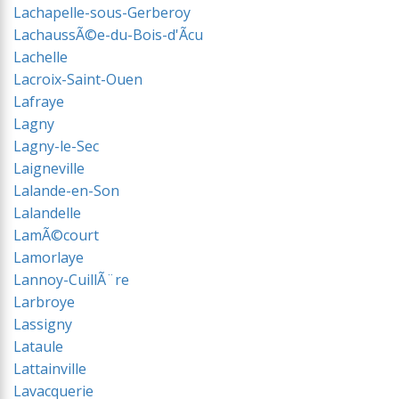
Lachapelle-sous-Gerberoy
LachaussÃ©e-du-Bois-d'Ãcu
Lachelle
Lacroix-Saint-Ouen
Lafraye
Lagny
Lagny-le-Sec
Laigneville
Lalande-en-Son
Lalandelle
LamÃ©court
Lamorlaye
Lannoy-CuillÃ¨re
Larbroye
Lassigny
Lataule
Lattainville
Lavacquerie