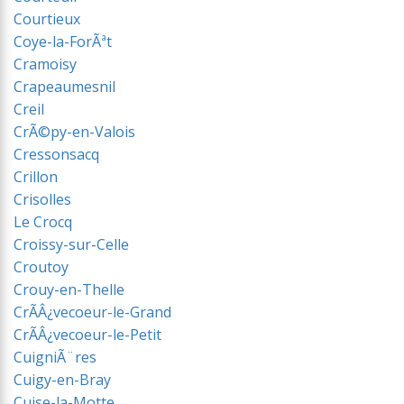
Courtieux
Coye-la-ForÃªt
Cramoisy
Crapeaumesnil
Creil
CrÃ©py-en-Valois
Cressonsacq
Crillon
Crisolles
Le Crocq
Croissy-sur-Celle
Croutoy
Crouy-en-Thelle
CrÃÂ¿vecoeur-le-Grand
CrÃÂ¿vecoeur-le-Petit
CuigniÃ¨res
Cuigy-en-Bray
Cuise-la-Motte