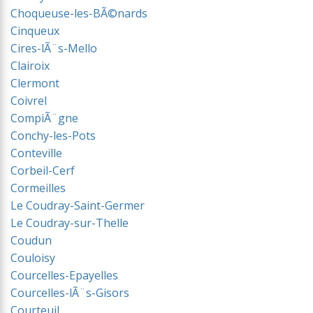
Choqueuse-les-BÃ©nards
Cinqueux
Cires-lÃ¨s-Mello
Clairoix
Clermont
Coivrel
CompiÃ¨gne
Conchy-les-Pots
Conteville
Corbeil-Cerf
Cormeilles
Le Coudray-Saint-Germer
Le Coudray-sur-Thelle
Coudun
Couloisy
Courcelles-Epayelles
Courcelles-lÃ¨s-Gisors
Courteuil