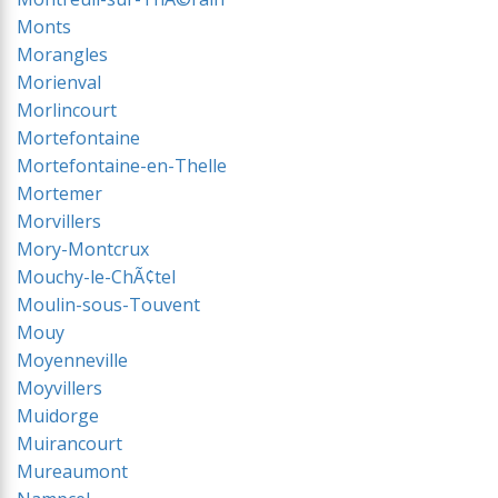
Monts
Morangles
Morienval
Morlincourt
Mortefontaine
Mortefontaine-en-Thelle
Mortemer
Morvillers
Mory-Montcrux
Mouchy-le-ChÃ¢tel
Moulin-sous-Touvent
Mouy
Moyenneville
Moyvillers
Muidorge
Muirancourt
Mureaumont