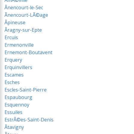
ÃmÃ©ville
Ãnencourt-le-Sec
Ãnencourt-LÃ©age
Ãpineuse
Ãragny-sur-Epte
Ercuis
Ermenonville
Ernemont-Boutavent
Erquery
Erquinvillers
Escames
Esches
Escles-Saint-Pierre
Espaubourg
Esquennoy
Essuiles
EstrÃ©es-Saint-Denis
Ãtavigny