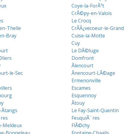
eux
Coye-la-ForÃªt
CrÃ©py-en-Valois
es
Le Crocq
en-Thelle
CrÃÂ¿vecoeur-le-Grand
en-Bray
Cuise-la-Motte
Cuy
ourt
Le DÃ©luge
liers
Domfront
y
Ãlencourt
urt-le-Sec
Ãnencourt-LÃ©age
Ermenonville
illers
Escames
bourg
Esquennoy
ny
Ãtouy
-Ãtangs
Le Fay-Saint-Quentin
¨res
FeuquiÃ¨res
le-Meldeux
FlÃ©chy
ne-Bonneleau
Fontaine-Chaalis