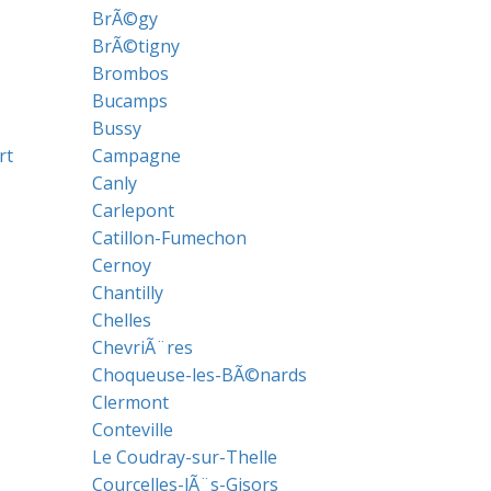
BrÃ©gy
BrÃ©tigny
Brombos
Bucamps
Bussy
rt
Campagne
Canly
Carlepont
Catillon-Fumechon
Cernoy
Chantilly
Chelles
ChevriÃ¨res
Choqueuse-les-BÃ©nards
Clermont
Conteville
Le Coudray-sur-Thelle
Courcelles-lÃ¨s-Gisors