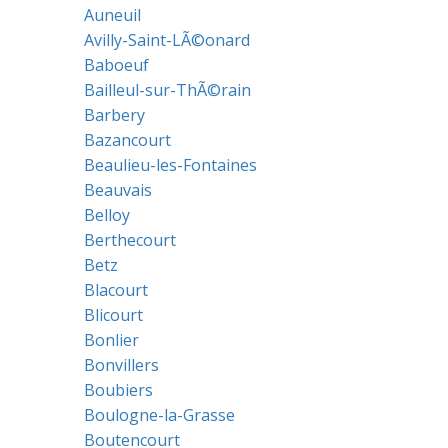
Auneuil
Avilly-Saint-LÃ©onard
Baboeuf
Bailleul-sur-ThÃ©rain
Barbery
Bazancourt
Beaulieu-les-Fontaines
Beauvais
Belloy
Berthecourt
Betz
Blacourt
Blicourt
Bonlier
Bonvillers
Boubiers
Boulogne-la-Grasse
Boutencourt