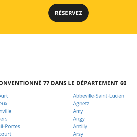
I CONVENTIONNÉ 77 DANS LE DÉPARTEMENT 60
urt
Abbeville-Saint-Lucien
eux
Agnetz
ville
Amy
lers
Angy
il-Portes
Antilly
court
Arsy