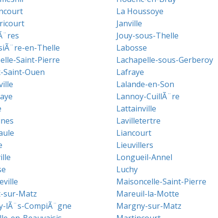
ncourt
La Houssoye
icourt
Janville
Ã¨res
Jouy-sous-Thelle
siÃ¨re-en-Thelle
Labosse
elle-Saint-Pierre
Lachapelle-sous-Gerberoy
x-Saint-Ouen
Lafraye
ille
Lalande-en-Son
aye
Lannoy-CuillÃ¨re
e
Lattainville
ines
Lavilletertre
aule
Liancourt
e
Lieuvillers
lle
Longueil-Annel
se
Luchy
ville
Maisoncelle-Saint-Pierre
-sur-Matz
Mareuil-la-Motte
y-lÃ¨s-CompiÃ¨gne
Margny-sur-Matz