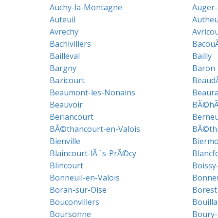
Auchy-la-Montagne
Auger-
Auteuil
Autheu
Avrechy
Avrico
Bachivillers
BacouÃ
Bailleval
Bailly
Bargny
Baron
Bazicourt
Beaud
Beaumont-les-Nonains
Beaura
Beauvoir
BÃ©hÃ
Berlancourt
Berneu
BÃ©thancourt-en-Valois
BÃ©thi
Bienville
Biermo
Blaincourt-lÃ¨s-PrÃ©cy
Blancf
Blincourt
Boissy
Bonneuil-en-Valois
Bonneu
Boran-sur-Oise
Borest
Bouconvillers
Bouill
Boursonne
Boury-