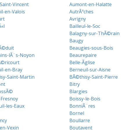
Saint-Vincent
Aumont-en-Halatte
il-en-Valois
AutrÃªches
urt
Avrigny
«l
Bailleul-le-Soc
Balagny-sur-ThÃ©rain
Baugy
Ã©duit
Beaugies-sous-Bois
ins-lÃ¨s-Noyon
Beaurepaire
©ricourt
Belle-Ãglise
il-en-Bray
Berneuil-sur-Aisne
sy-Saint-Martin
BÃ©thisy-Saint-Pierre
nt
Bitry
ossÃ©
Blargies
-Fresnoy
Boissy-le-Bois
il-les-Eaux
BonniÃ¨res
Bornel
ancy
Boullarre
en-Vexin
Boutavent