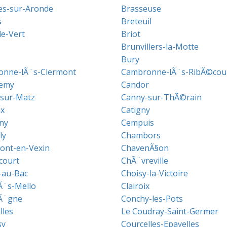
es-sur-Aronde
Brasseuse
s
Breteuil
le-Vert
Briot
Brunvillers-la-Motte
Bury
nne-lÃ¨s-Clermont
Cambronne-lÃ¨s-RibÃ©cou
emy
Candor
sur-Matz
Canny-sur-ThÃ©rain
x
Catigny
ny
Cempuis
ly
Chambors
nt-en-Vexin
ChavenÃ§on
court
ChÃ¨vreville
-au-Bac
Choisy-la-Victoire
lÃ¨s-Mello
Clairoix
Ã¨gne
Conchy-les-Pots
lles
Le Coudray-Saint-Germer
sy
Courcelles-Epayelles