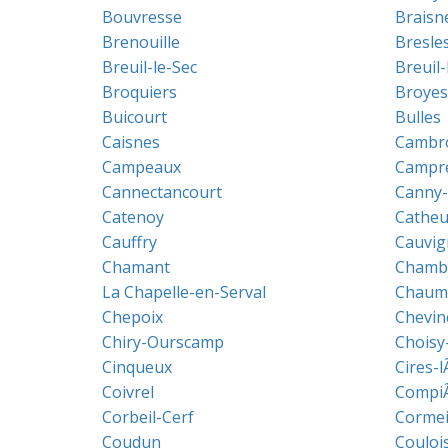
Bouvresse
Braisn
Brenouille
Bresle
Breuil-le-Sec
Breuil-
Broquiers
Broyes
Buicourt
Bulles
Caisnes
Cambro
Campeaux
Campr
Cannectancourt
Canny-
Catenoy
Catheu
Cauffry
Cauvig
Chamant
Chamb
La Chapelle-en-Serval
Chaumo
Chepoix
Chevin
Chiry-Ourscamp
Choisy
Cinqueux
Cires-
Coivrel
Compi
Corbeil-Cerf
Cormei
Coudun
Couloi