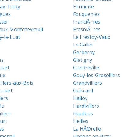
ay-Torcy
Formerie
gues
Fouquenies
stel
FranciÃ¨res
aux-Montchevreuil
FresniÃ¨res
y-le-Luat
Le Frestoy-Vaux
Le Gallet
Gerberoy
es
Glatigny
ourt
Gondreville
ux
Gouy-les-Groseillers
illers-aux-Bois
Grandvilliers
court
Guiscard
lers
Halloy
le
Hardivillers
llers
Hautbos
urt
Heilles
es
La HÃ©relle
mesnil
Hodenc-en-Bray