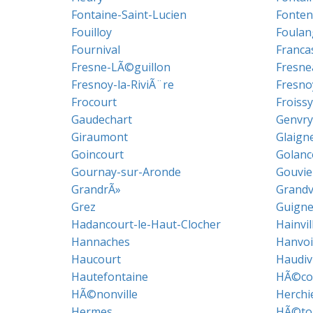
Fontaine-Saint-Lucien
Fonten
Fouilloy
Foulan
Fournival
Franca
Fresne-LÃ©guillon
Fresne
Fresnoy-la-RiviÃ¨re
Fresno
Frocourt
Froissy
Gaudechart
Genvry
Giraumont
Glaign
Goincourt
Golanc
Gournay-sur-Aronde
Gouvie
GrandrÃ»
Grandv
Grez
Guigne
Hadancourt-le-Haut-Clocher
Hainvil
Hannaches
Hanvoi
Haucourt
Haudivi
Hautefontaine
HÃ©co
HÃ©nonville
Herchi
Hermes
HÃ©to