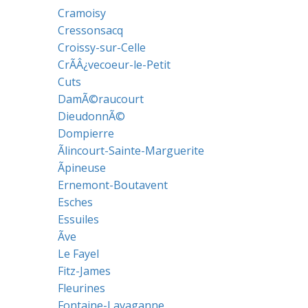
Cramoisy
Cressonsacq
Croissy-sur-Celle
CrÃÂ¿vecoeur-le-Petit
Cuts
DamÃ©raucourt
DieudonnÃ©
Dompierre
Ãlincourt-Sainte-Marguerite
Ãpineuse
Ernemont-Boutavent
Esches
Essuiles
Ãve
Le Fayel
Fitz-James
Fleurines
Fontaine-Lavaganne