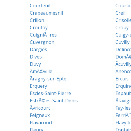
Courteuil
Courti
Crapeaumesnil
Creil
Crillon
Crisoll
Croutoy
Crouy-
CuigniÃ¨res
Cuigy-
Cuvergnon
Cuvilly
Dargies
Delinc
Dives
DomÃ©
Duvy
Ãcuvill
ÃmÃ©ville
Ãnenco
Ãragny-sur-Epte
Ercuis
Erquery
Erquinv
Escles-Saint-Pierre
Espau
EstrÃ©es-Saint-Denis
Ãtavig
Ãvricourt
Fay-les
Feigneux
FerriÃ
Flavacourt
Flavy-
Fleury
Fontai