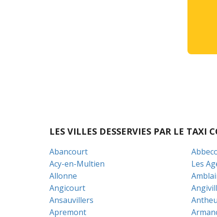
LES VILLES DESSERVIES PAR LE TAX
Abancourt
Abbeco
Acy-en-Multien
Les Ag
Allonne
Amblain
Angicourt
Angivil
Ansauvillers
Antheu
Apremont
Arman