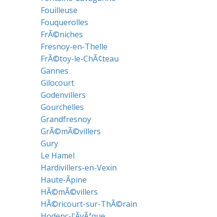
Fouilleuse
Fouquerolles
FrÃ©niches
Fresnoy-en-Thelle
FrÃ©toy-le-ChÃ¢teau
Gannes
Gilocourt
Godenvillers
Gourchelles
Grandfresnoy
GrÃ©mÃ©villers
Gury
Le Hamel
Hardivillers-en-Vexin
Haute-Ãpine
HÃ©mÃ©villers
HÃ©ricourt-sur-ThÃ©rain
Hodenc-l'ÃvÃªque