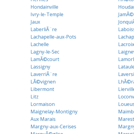
Hondainville
Houda
Ivry-le-Temple
JamÃ©r
Jaux
Jonqui
LaberliÃ¨re
Labois
Lachapelle-aux-Pots
Lachap
Lachelle
Lacroi
Lagny-le-Sec
Laignev
LamÃ©court
Lamorl
Lassigny
Lataul
LaverriÃ¨re
Lavers
LÃ©vignen
LhÃ©r
Libermont
Liervill
Litz
Loconvi
Lormaison
Loueu
Maignelay-Montigny
Maimbe
Aux Marais
Marest
Margny-aux-Cerises
Margn