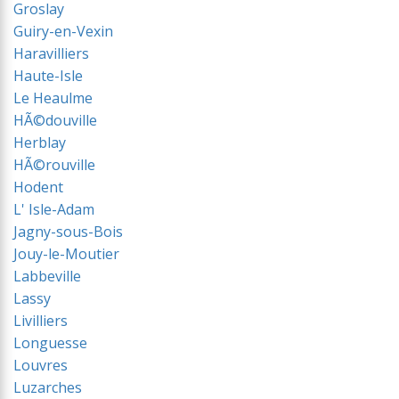
Groslay
Guiry-en-Vexin
Haravilliers
Haute-Isle
Le Heaulme
HÃ©douville
Herblay
HÃ©rouville
Hodent
L' Isle-Adam
Jagny-sous-Bois
Jouy-le-Moutier
Labbeville
Lassy
Livilliers
Longuesse
Louvres
Luzarches