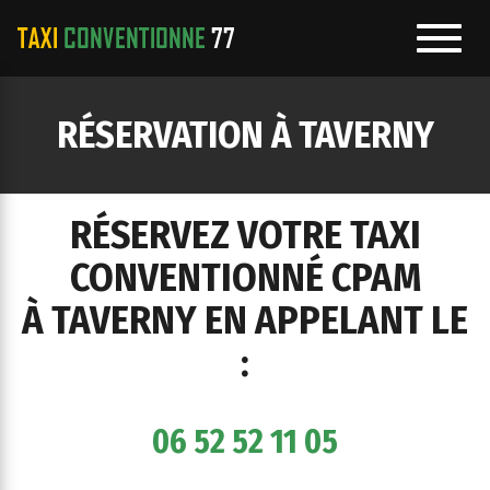
Toggl
navig
e
RÉSERVATION À TAVERNY
ation
RÉSERVEZ VOTRE TAXI
CONVENTIONNÉ CPAM
À TAVERNY EN APPELANT LE
:
06 52 52 11 05