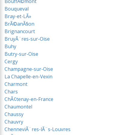
BouffÃ©mont
Bouqueval
Bray-et-LÃ»
BrÃ©anÃ§on
Brignancourt
BruyÃ¨res-sur-Oise
Buhy
Butry-sur-Oise
Cergy
Champagne-sur-Oise
La Chapelle-en-Vexin
Charmont
Chars
ChÃ¢tenay-en-France
Chaumontel
Chaussy
Chauvry
ChenneviÃ¨res-lÃ¨s-Louvres