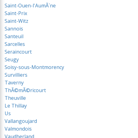
Saint-Ouen-l'AumÃ´ne
Saint-Prix
Saint-Witz
Sannois
Santeuil
Sarcelles
Seraincourt
Seugy
Soisy-sous-Montmorency
Survilliers
Taverny
ThÃ©mÃ©ricourt
Theuville
Le Thillay
Us
Vallangoujard
Valmondois
Vaudherland