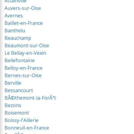
Attainville
Auvers-sur-Oise
Avernes
Baillet-en-France
Banthelu
Beauchamp
Beaumont-sur-Oise
Le Bellay-en-Vexin
Bellefontaine
Belloy-en-France
Bernes-sur-Oise
Berville
Bessancourt
BÃ©themont-la-ForÃªt
Bezons
Boisemont
Boissy-l'Aillerie
Bonneuil-en-France