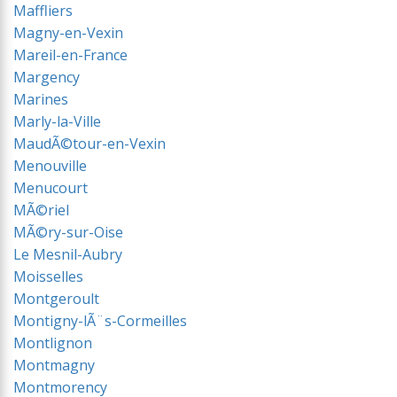
Maffliers
Magny-en-Vexin
Mareil-en-France
Margency
Marines
Marly-la-Ville
MaudÃ©tour-en-Vexin
Menouville
Menucourt
MÃ©riel
MÃ©ry-sur-Oise
Le Mesnil-Aubry
Moisselles
Montgeroult
Montigny-lÃ¨s-Cormeilles
Montlignon
Montmagny
Montmorency