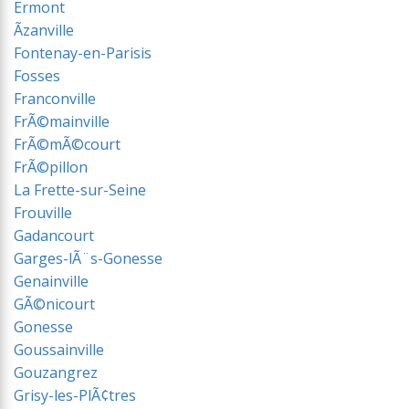
Ermont
Ãzanville
Fontenay-en-Parisis
Fosses
Franconville
FrÃ©mainville
FrÃ©mÃ©court
FrÃ©pillon
La Frette-sur-Seine
Frouville
Gadancourt
Garges-lÃ¨s-Gonesse
Genainville
GÃ©nicourt
Gonesse
Goussainville
Gouzangrez
Grisy-les-PlÃ¢tres