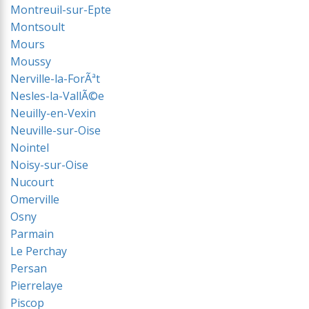
Montreuil-sur-Epte
Montsoult
Mours
Moussy
Nerville-la-ForÃªt
Nesles-la-VallÃ©e
Neuilly-en-Vexin
Neuville-sur-Oise
Nointel
Noisy-sur-Oise
Nucourt
Omerville
Osny
Parmain
Le Perchay
Persan
Pierrelaye
Piscop