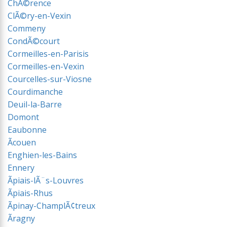
ChÃ©rence
ClÃ©ry-en-Vexin
Commeny
CondÃ©court
Cormeilles-en-Parisis
Cormeilles-en-Vexin
Courcelles-sur-Viosne
Courdimanche
Deuil-la-Barre
Domont
Eaubonne
Ãcouen
Enghien-les-Bains
Ennery
Ãpiais-lÃ¨s-Louvres
Ãpiais-Rhus
Ãpinay-ChamplÃ¢treux
Ãragny