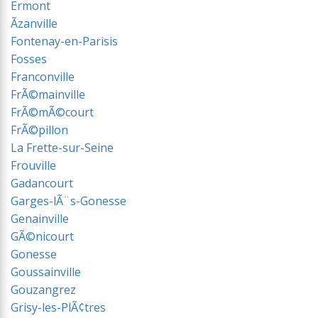
Ermont
Ãzanville
Fontenay-en-Parisis
Fosses
Franconville
FrÃ©mainville
FrÃ©mÃ©court
FrÃ©pillon
La Frette-sur-Seine
Frouville
Gadancourt
Garges-lÃ¨s-Gonesse
Genainville
GÃ©nicourt
Gonesse
Goussainville
Gouzangrez
Grisy-les-PlÃ¢tres