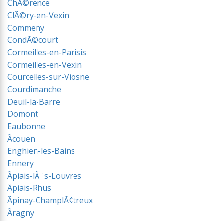
ChÃ©rence
ClÃ©ry-en-Vexin
Commeny
CondÃ©court
Cormeilles-en-Parisis
Cormeilles-en-Vexin
Courcelles-sur-Viosne
Courdimanche
Deuil-la-Barre
Domont
Eaubonne
Ãcouen
Enghien-les-Bains
Ennery
Ãpiais-lÃ¨s-Louvres
Ãpiais-Rhus
Ãpinay-ChamplÃ¢treux
Ãragny