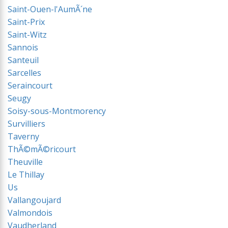
Saint-Ouen-l'AumÃ´ne
Saint-Prix
Saint-Witz
Sannois
Santeuil
Sarcelles
Seraincourt
Seugy
Soisy-sous-Montmorency
Survilliers
Taverny
ThÃ©mÃ©ricourt
Theuville
Le Thillay
Us
Vallangoujard
Valmondois
Vaudherland