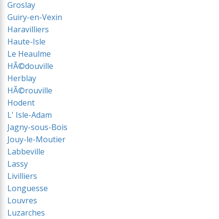
Groslay
Guiry-en-Vexin
Haravilliers
Haute-Isle
Le Heaulme
HÃ©douville
Herblay
HÃ©rouville
Hodent
L' Isle-Adam
Jagny-sous-Bois
Jouy-le-Moutier
Labbeville
Lassy
Livilliers
Longuesse
Louvres
Luzarches