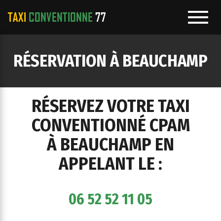
Toggl
navig
e
RÉSERVATION À BEAUCHAMP
ation
RÉSERVEZ VOTRE TAXI
CONVENTIONNÉ CPAM
À BEAUCHAMP EN
APPELANT LE :
06 52 52 11 05