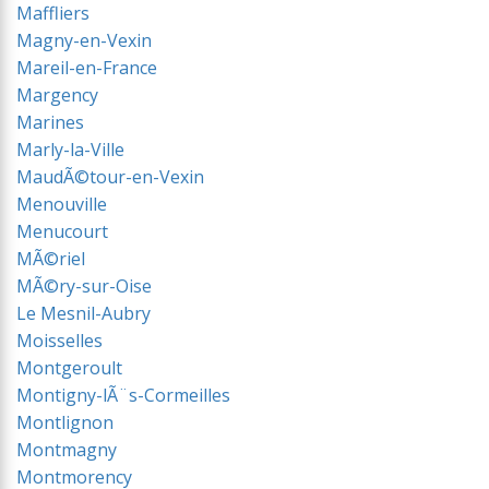
Maffliers
Magny-en-Vexin
Mareil-en-France
Margency
Marines
Marly-la-Ville
MaudÃ©tour-en-Vexin
Menouville
Menucourt
MÃ©riel
MÃ©ry-sur-Oise
Le Mesnil-Aubry
Moisselles
Montgeroult
Montigny-lÃ¨s-Cormeilles
Montlignon
Montmagny
Montmorency