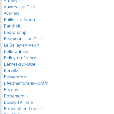
Attainville
Auvers-sur-Oise
Avernes
Baillet-en-France
Banthelu
Beauchamp
Beaumont-sur-Oise
Le Bellay-en-Vexin
Bellefontaine
Belloy-en-France
Bernes-sur-Oise
Berville
Bessancourt
BÃ©themont-la-ForÃªt
Bezons
Boisemont
Boissy-l'Aillerie
Bonneuil-en-France