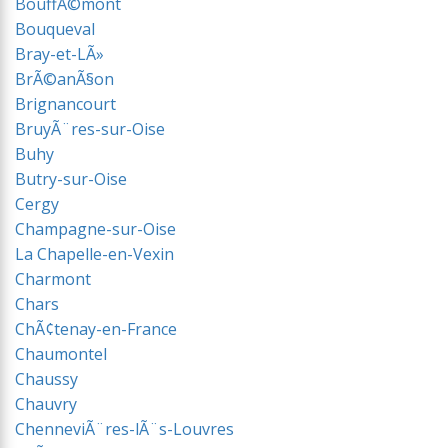
BouffÃ©mont
Bouqueval
Bray-et-LÃ»
BrÃ©anÃ§on
Brignancourt
BruyÃ¨res-sur-Oise
Buhy
Butry-sur-Oise
Cergy
Champagne-sur-Oise
La Chapelle-en-Vexin
Charmont
Chars
ChÃ¢tenay-en-France
Chaumontel
Chaussy
Chauvry
ChenneviÃ¨res-lÃ¨s-Louvres