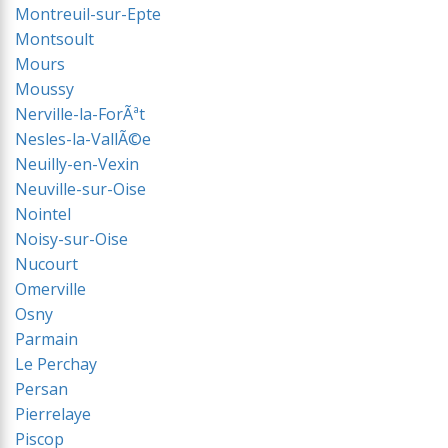
Montreuil-sur-Epte
Montsoult
Mours
Moussy
Nerville-la-ForÃªt
Nesles-la-VallÃ©e
Neuilly-en-Vexin
Neuville-sur-Oise
Nointel
Noisy-sur-Oise
Nucourt
Omerville
Osny
Parmain
Le Perchay
Persan
Pierrelaye
Piscop