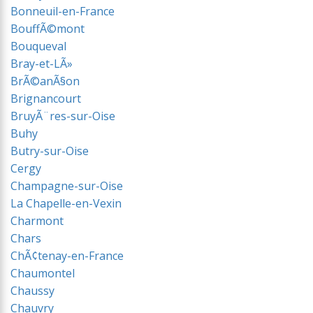
Bonneuil-en-France
BouffÃ©mont
Bouqueval
Bray-et-LÃ»
BrÃ©anÃ§on
Brignancourt
BruyÃ¨res-sur-Oise
Buhy
Butry-sur-Oise
Cergy
Champagne-sur-Oise
La Chapelle-en-Vexin
Charmont
Chars
ChÃ¢tenay-en-France
Chaumontel
Chaussy
Chauvry