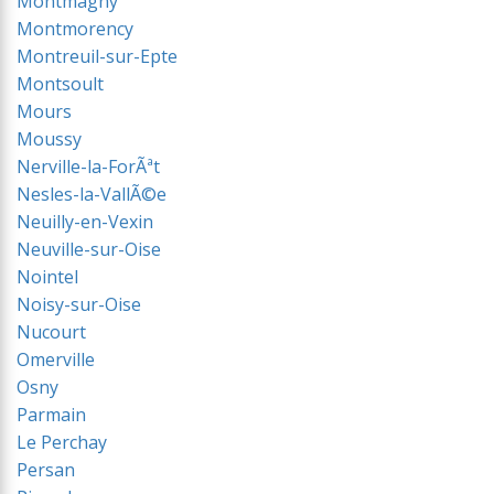
Montmagny
Montmorency
Montreuil-sur-Epte
Montsoult
Mours
Moussy
Nerville-la-ForÃªt
Nesles-la-VallÃ©e
Neuilly-en-Vexin
Neuville-sur-Oise
Nointel
Noisy-sur-Oise
Nucourt
Omerville
Osny
Parmain
Le Perchay
Persan