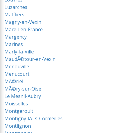
Luzarches
Maffliers
Magny-en-Vexin
Mareil-en-France
Margency
Marines
Marly-la-Ville
MaudÃ©tour-en-Vexin
Menouville
Menucourt
MÃ©riel
MÃ©ry-sur-Oise
Le Mesnil-Aubry
Moisselles
Montgeroult
Montigny-lÃ¨s-Cormeilles
Montlignon