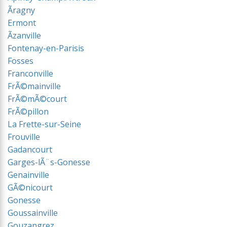
Ãragny
Ermont
Ãzanville
Fontenay-en-Parisis
Fosses
Franconville
FrÃ©mainville
FrÃ©mÃ©court
FrÃ©pillon
La Frette-sur-Seine
Frouville
Gadancourt
Garges-lÃ¨s-Gonesse
Genainville
GÃ©nicourt
Gonesse
Goussainville
Gouzangrez