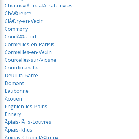
ChenneviÃ¨res-lÃ¨s-Louvres
ChÃ©rence
ClÃ©ry-en-Vexin
Commeny
CondÃ©court
Cormeilles-en-Parisis
Cormeilles-en-Vexin
Courcelles-sur-Viosne
Courdimanche
Deuil-la-Barre
Domont
Eaubonne
Ãcouen
Enghien-les-Bains
Ennery
Ãpiais-lÃ¨s-Louvres
Ãpiais-Rhus
Ãpinay-ChamplÃ¢treux