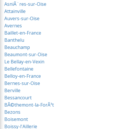
AsniÃ¨res-sur-Oise
Attainville
Auvers-sur-Oise
Avernes
Baillet-en-France
Banthelu
Beauchamp
Beaumont-sur-Oise
Le Bellay-en-Vexin
Bellefontaine
Belloy-en-France
Bernes-sur-Oise
Berville
Bessancourt
BÃ©themont-la-ForÃªt
Bezons
Boisemont
Boissy-l'Aillerie