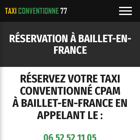
Toggl
navig
e
RÉSERVATION À BAILLET-EN-
ation
FRANCE
RÉSERVEZ VOTRE TAXI
CONVENTIONNÉ CPAM
À BAILLET-EN-FRANCE EN
APPELANT LE :
06 52 52 11 05