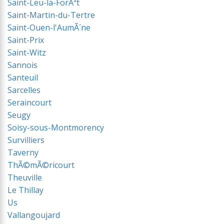
Saint-Leu-la-ForÃªt
Saint-Martin-du-Tertre
Saint-Ouen-l'AumÃ´ne
Saint-Prix
Saint-Witz
Sannois
Santeuil
Sarcelles
Seraincourt
Seugy
Soisy-sous-Montmorency
Survilliers
Taverny
ThÃ©mÃ©ricourt
Theuville
Le Thillay
Us
Vallangoujard