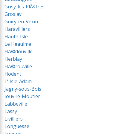
Grisy-les-PlÃ¢tres
Groslay
Guiry-en-Vexin
Haravilliers
Haute-Isle
Le Heaulme
HÃ©douville
Herblay
HÃ©rouville
Hodent
L' Isle-Adam
Jagny-sous-Bois
Jouy-le-Moutier
Labbeville
Lassy
Livilliers
Longuesse
Louvres