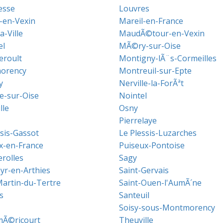
esse
Louvres
en-Vexin
Mareil-en-France
a-Ville
MaudÃ©tour-en-Vexin
el
MÃ©ry-sur-Oise
roult
Montigny-lÃ¨s-Cormeilles
orency
Montreuil-sur-Epte
y
Nerville-la-ForÃªt
le-sur-Oise
Nointel
lle
Osny
Pierrelaye
ssis-Gassot
Le Plessis-Luzarches
x-en-France
Puiseux-Pontoise
rolles
Sagy
Cyr-en-Arthies
Saint-Gervais
Martin-du-Tertre
Saint-Ouen-l'AumÃ´ne
s
Santeuil
Soisy-sous-Montmorency
Ã©ricourt
Theuville