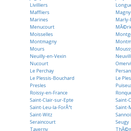
Livilliers
Longu
Maffliers
Magny-
Marines
Marly-l
Menucourt
MÃ©ri
Moisselles
Montge
Montmagny
Montm
Mours
Mouss
Neuilly-en-Vexin
Neuvil
Nucourt
Omervi
Le Perchay
Persan
Le Plessis-Bouchard
Le Ple
Presles
Puiseu
Roissy-en-France
Ronque
Saint-Clair-sur-Epte
Saint-
Saint-Leu-la-ForÃªt
Saint-
Saint-Witz
Sannoi
Seraincourt
Seugy
Taverny
ThÃ©m