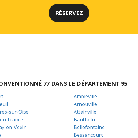
I CONVENTIONNÉ 77 DANS LE DÉPARTEMENT 95
rt
Ambleville
euil
Arnouville
res-sur-Oise
Attainville
-en-France
Banthelu
lay-en-Vexin
Bellefontaine
e
Bessancourt