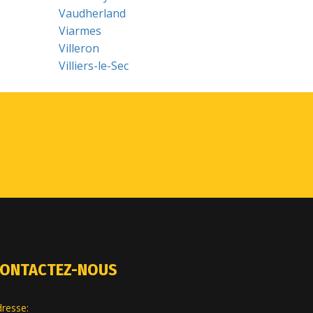
Vaudherland
Viarmes
Villeron
Villiers-le-Sec
ONTACTEZ-NOUS
resse: