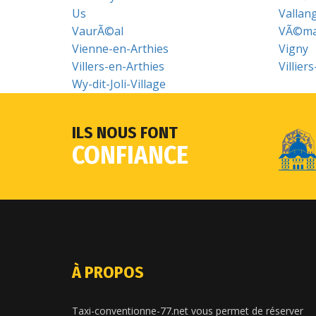
Us
Vallan
VaurÃ©al
VÃ©ma
Vienne-en-Arthies
Vigny
Villers-en-Arthies
Villier
Wy-dit-Joli-Village
ILS NOUS FONT
CONFIANCE
À PROPOS
Taxi-conventionne-77.net vous permet de réserver