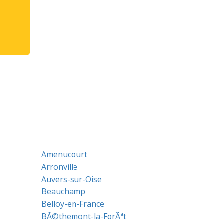
Amenucourt
Arronville
Auvers-sur-Oise
Beauchamp
Belloy-en-France
BÃ©themont-la-ForÃªt