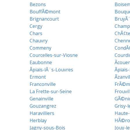
Bezons
Boise
BouffÃ©mont
Bouque
Brignancourt
BruyÃ¨
Cergy
Champ
Chars
ChÃ¢te
Chauvry
Chenne
Commeny
CondÃ
Courcelles-sur-Viosne
Courd
Eaubonne
Ãcoue
Ãpiais-lÃ¨s-Louvres
Ãpiais
Ermont
Ãzanvil
Franconville
FrÃ©ma
La Frette-sur-Seine
Frouvil
Genainville
GÃ©nic
Gouzangrez
Grisy-l
Haravilliers
Haute-
Herblay
HÃ©rou
Jagny-sous-Bois
Jouy-l