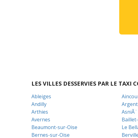
LES VILLES DESSERVIES PAR LE TAX
Ableiges
Aincou
Andilly
Argent
Arthies
AsniÃ¨
Avernes
Baillet
Beaumont-sur-Oise
Le Bel
Bernes-sur-Oise
Bervill