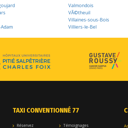
goujard
Valmondois
rs
VÃ©theuil
Villaines-sous-Bois
s-Adam
Villiers-le-Bel
TAXI CONVENTIONNÉ 77
C
Réservez
Témoignages
Ad