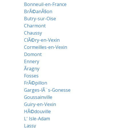
Bonneuil-en-France
BrÃ©anÃ§on
Butry-sur-Oise
Charmont
Chaussy
ClÃ©ry-en-Vexin
Cormeilles-en-Vexin
Domont
Ennery
Ãragny
Fosses
FrÃ©pillon
Garges-lÃ¨s-Gonesse
Goussainville
Guiry-en-Vexin
HÃ©douville
L' Isle-Adam
Lassy