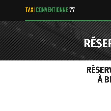
RÉSE
RÉSER
À B