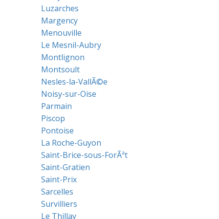
Luzarches
Margency
Menouville
Le Mesnil-Aubry
Montlignon
Montsoult
Nesles-la-VallÃ©e
Noisy-sur-Oise
Parmain
Piscop
Pontoise
La Roche-Guyon
Saint-Brice-sous-ForÃªt
Saint-Gratien
Saint-Prix
Sarcelles
Survilliers
Le Thillay