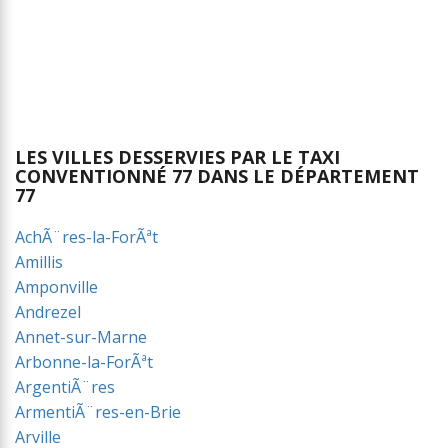
LES VILLES DESSERVIES PAR LE TAXI
CONVENTIONNÉ 77 DANS LE DÉPARTEMENT
77
AchÃ¨res-la-ForÃªt
Amillis
Amponville
Andrezel
Annet-sur-Marne
Arbonne-la-ForÃªt
ArgentiÃ¨res
ArmentiÃ¨res-en-Brie
Arville