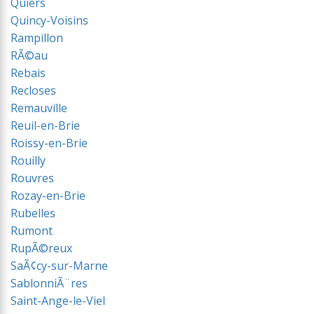
Quiers
Quincy-Voisins
Rampillon
RÃ©au
Rebais
Recloses
Remauville
Reuil-en-Brie
Roissy-en-Brie
Rouilly
Rouvres
Rozay-en-Brie
Rubelles
Rumont
RupÃ©reux
SaÃ¢cy-sur-Marne
SablonniÃ¨res
Saint-Ange-le-Viel