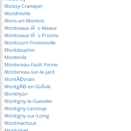
Moissy-Cramayel
Mondreville
Mons-en-Montois
Montceaux-lÃ¨s-Meaux
Montceaux-lÃ¨s-Provins
Montcourt-Fromonville
Montdauphin
Montenils
Montereau-Fault-Yonne
Montereau-sur-le-Jard
MontÃ©vrain
MontgÃ©-en-GoÃ«le
Monthyon
Montigny-le-Guesdier
Montigny-Lencoup
Montigny-sur-Loing
Montmachoux
Montolivet