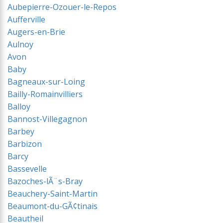
Aubepierre-Ozouer-le-Repos
Aufferville
Augers-en-Brie
Aulnoy
Avon
Baby
Bagneaux-sur-Loing
Bailly-Romainvilliers
Balloy
Bannost-Villegagnon
Barbey
Barbizon
Barcy
Bassevelle
Bazoches-lÃ¨s-Bray
Beauchery-Saint-Martin
Beaumont-du-GÃ¢tinais
Beautheil