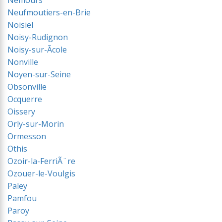
Nemours
Neufmoutiers-en-Brie
Noisiel
Noisy-Rudignon
Noisy-sur-Ãcole
Nonville
Noyen-sur-Seine
Obsonville
Ocquerre
Oissery
Orly-sur-Morin
Ormesson
Othis
Ozoir-la-FerriÃ¨re
Ozouer-le-Voulgis
Paley
Pamfou
Paroy