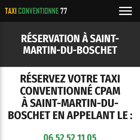
Toggl
navig
e
RÉSERVATION À SAINT-
ation
MARTIN-DU-BOSCHET
RÉSERVEZ VOTRE TAXI
CONVENTIONNÉ CPAM
À SAINT-MARTIN-DU-
BOSCHET EN APPELANT LE :
06 52 52 11 05