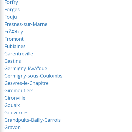
Forfry
Forges
Fouju
Fresnes-sur-Marne
FrÃ©toy
Fromont
Fublaines
Garentreville
Gastins
Germigny-lÃvÃªque
Germigny-sous-Coulombs
Gesvres-le-Chapitre
Giremoutiers
Gironville
Gouaix
Gouvernes
Grandpuits-Bailly-Carrois
Gravon