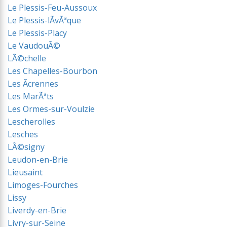
Le Plessis-Feu-Aussoux
Le Plessis-lÃvÃªque
Le Plessis-Placy
Le VaudouÃ©
LÃ©chelle
Les Chapelles-Bourbon
Les Ãcrennes
Les MarÃªts
Les Ormes-sur-Voulzie
Lescherolles
Lesches
LÃ©signy
Leudon-en-Brie
Lieusaint
Limoges-Fourches
Lissy
Liverdy-en-Brie
Livry-sur-Seine