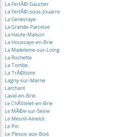
La FertÃ©-Gaucher
La FertÃ©-sous-Jouarre
La Genevraye
La Grande-Paroisse
La Haute-Maison
La Houssaye-en-Brie
La Madeleine-sur-Loing
La Rochette
La Tombe
La TrÃ©toire
Lagny-sur-Marne
Larchant
Laval-en-Brie
Le ChÃ¢telet-en-Brie
Le MÃ©e-sur-Seine
Le Mesnil-Amelot
Le Pin
Le Plessis-aux-Bois