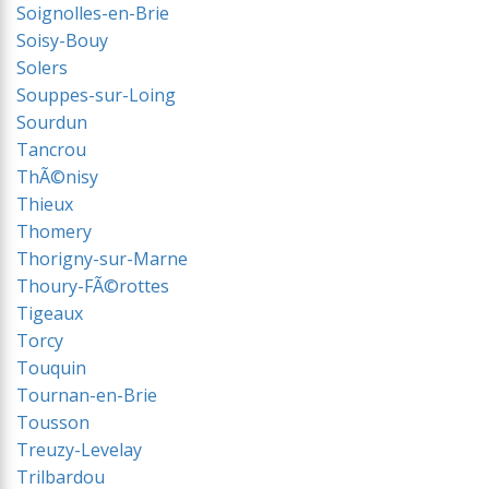
Soignolles-en-Brie
Soisy-Bouy
Solers
Souppes-sur-Loing
Sourdun
Tancrou
ThÃ©nisy
Thieux
Thomery
Thorigny-sur-Marne
Thoury-FÃ©rottes
Tigeaux
Torcy
Touquin
Tournan-en-Brie
Tousson
Treuzy-Levelay
Trilbardou