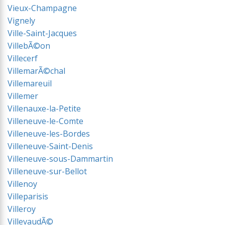
Vieux-Champagne
Vignely
Ville-Saint-Jacques
VillebÃ©on
Villecerf
VillemarÃ©chal
Villemareuil
Villemer
Villenauxe-la-Petite
Villeneuve-le-Comte
Villeneuve-les-Bordes
Villeneuve-Saint-Denis
Villeneuve-sous-Dammartin
Villeneuve-sur-Bellot
Villenoy
Villeparisis
Villeroy
VillevaudÃ©