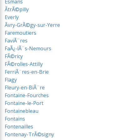
Esmans
ÃtrÃ©pilly
Everly
Ãvry-GrÃ©gy-sur-Yerre
Faremoutiers
FaviÃ¨res
FaÃ¿-lÃ¨s-Nemours
FÃ©ricy
FÃ©rolles-Attilly
FerriÃ¨res-en-Brie
Flagy
Fleury-en-BiÃ¨re
Fontaine-Fourches
Fontaine-le-Port
Fontainebleau
Fontains
Fontenailles
Fontenay-TrÃ©signy