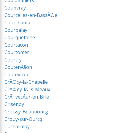
Coulommiers
Coupvray
Courcelles-en-BassÃ©e
Courchamp
Courpalay
Courquetaine
Courtacon
Courtomer
Courtry
CoutenÃ§on
Coutevroult
CrÃ©cy-la-Chapelle
CrÃ©gy-lÃ¨s-Meaux
CrÃ¨vecÅur-en-Brie
Crisenoy
Croissy-Beaubourg
Crouy-sur-Ourcq
Cucharmoy