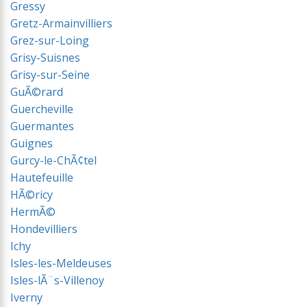
Gressy
Gretz-Armainvilliers
Grez-sur-Loing
Grisy-Suisnes
Grisy-sur-Seine
GuÃ©rard
Guercheville
Guermantes
Guignes
Gurcy-le-ChÃ¢tel
Hautefeuille
HÃ©ricy
HermÃ©
Hondevilliers
Ichy
Isles-les-Meldeuses
Isles-lÃ¨s-Villenoy
Iverny