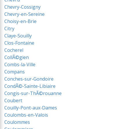
Chevry-Cossigny
Chevry-en-Sereine
Choisy-en-Brie
Citry
Claye-Souilly
Clos-Fontaine
Cocherel
CollÃ©gien
Combs-la-Ville
Compans
Conches-sur-Gondoire
CondÃ©-Sainte-Libiaire
Congis-sur-ThÃ©rouanne
Coubert
Couilly-Pont-aux-Dames
Coulombs-en-Valois
Coulommes