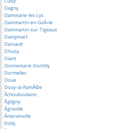
Cuisy
Dagny
Dammarie-les-Lys
Dammartin-en-GoÃ«le
Dammartin-sur-Tigeaux
Dampmart
Darvault
Dhuisy
Diant
Donnemarie-Dontilly
Dormelles
Doue
Douy-la-RamÃ©e
Ãchouboulains
Ãgligny
Ãgreville
Ãmerainville
Esbly