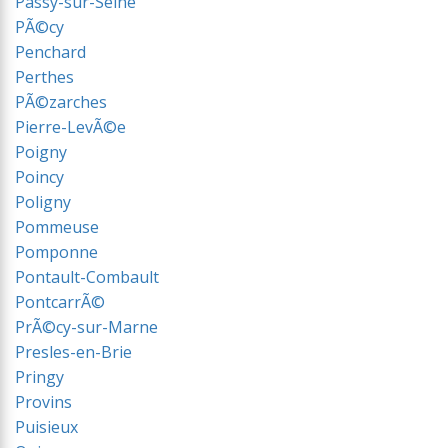
Passy-sur-Seine
PÃ©cy
Penchard
Perthes
PÃ©zarches
Pierre-LevÃ©e
Poigny
Poincy
Poligny
Pommeuse
Pomponne
Pontault-Combault
PontcarrÃ©
PrÃ©cy-sur-Marne
Presles-en-Brie
Pringy
Provins
Puisieux