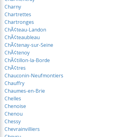
Charny
Chartrettes
Chartronges
ChÃ¢teau-Landon
ChÃ¢teaubleau
ChÃ¢tenay-sur-Seine
ChÃ¢tenoy
ChÃ¢tillon-la-Borde
ChÃ¢tres
Chauconin-Neufmontiers
Chauffry
Chaumes-en-Brie
Chelles
Chenoise
Chenou
Chessy
Chevrainvilliers
Chevru