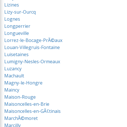
Lizines
Lizy-sur-Ourcq
Lognes
Longperrier
Longueville
Lorrez-le-Bocage-PrÃ©aux
Louan-Villegruis-Fontaine
Luisetaines
Lumigny-Nesles-Ormeaux
Luzancy
Machault
Magny-le-Hongre
Maincy
Maison-Rouge
Maisoncelles-en-Brie
Maisoncelles-en-GÃ¢tinais
MarchÃ©moret
Marcilly