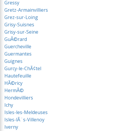
Gressy
Gretz-Armainvilliers
Grez-sur-Loing
Grisy-Suisnes
Grisy-sur-Seine
GuÃ©rard
Guercheville
Guermantes
Guignes
Gurcy-le-ChÃ¢tel
Hautefeuille
HÃ©ricy
HermÃ©
Hondevilliers
Ichy
Isles-les-Meldeuses
Isles-lÃ¨s-Villenoy
Iverny