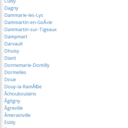
Cuisy
Dagny
Dammarie-les-Lys
Dammartin-en-GoÃ«le
Dammartin-sur-Tigeaux
Dampmart
Darvault
Dhuisy
Diant
Donnemarie-Dontilly
Dormelles
Doue
Douy-la-RamÃ©e
Ãchouboulains
Ãgligny
Ãgreville
Ãmerainville
Esbly