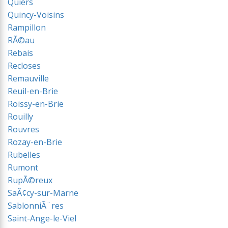
Quiers
Quincy-Voisins
Rampillon
RÃ©au
Rebais
Recloses
Remauville
Reuil-en-Brie
Roissy-en-Brie
Rouilly
Rouvres
Rozay-en-Brie
Rubelles
Rumont
RupÃ©reux
SaÃ¢cy-sur-Marne
SablonniÃ¨res
Saint-Ange-le-Viel