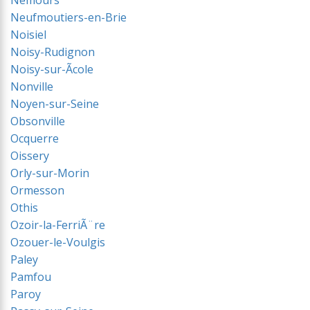
Nemours
Neufmoutiers-en-Brie
Noisiel
Noisy-Rudignon
Noisy-sur-Ãcole
Nonville
Noyen-sur-Seine
Obsonville
Ocquerre
Oissery
Orly-sur-Morin
Ormesson
Othis
Ozoir-la-FerriÃ¨re
Ozouer-le-Voulgis
Paley
Pamfou
Paroy