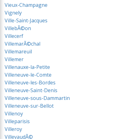
Vieux-Champagne
Vignely
Ville-Saint-Jacques
VillebÃ©on
Villecerf
VillemarÃ©chal
Villemareuil
Villemer
Villenauxe-la-Petite
Villeneuve-le-Comte
Villeneuve-les-Bordes
Villeneuve-Saint-Denis
Villeneuve-sous-Dammartin
Villeneuve-sur-Bellot
Villenoy
Villeparisis
Villeroy
VillevaudÃ©