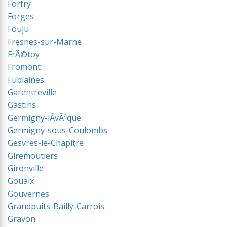
Forfry
Forges
Fouju
Fresnes-sur-Marne
FrÃ©toy
Fromont
Fublaines
Garentreville
Gastins
Germigny-lÃvÃªque
Germigny-sous-Coulombs
Gesvres-le-Chapitre
Giremoutiers
Gironville
Gouaix
Gouvernes
Grandpuits-Bailly-Carrois
Gravon