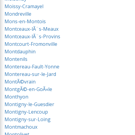
Moissy-Cramayel
Mondreville
Mons-en-Montois
Montceaux-lÃ¨s-Meaux
Montceaux-lÃ¨s-Provins
Montcourt-Fromonville
Montdauphin
Montenils
Montereau-Fault-Yonne
Montereau-sur-le-Jard
MontÃ©vrain
MontgÃ©-en-GoÃ«le
Monthyon
Montigny-le-Guesdier
Montigny-Lencoup
Montigny-sur-Loing
Montmachoux
Montolivet