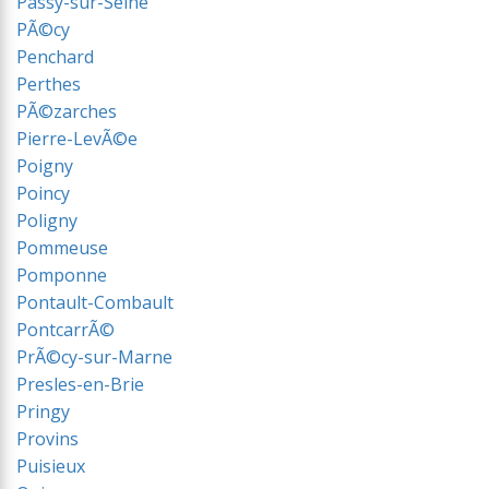
Passy-sur-Seine
PÃ©cy
Penchard
Perthes
PÃ©zarches
Pierre-LevÃ©e
Poigny
Poincy
Poligny
Pommeuse
Pomponne
Pontault-Combault
PontcarrÃ©
PrÃ©cy-sur-Marne
Presles-en-Brie
Pringy
Provins
Puisieux