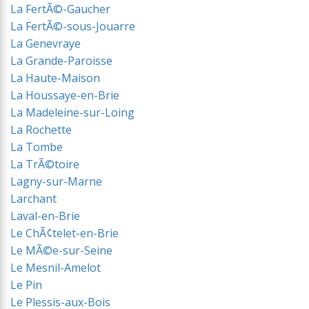
La FertÃ©-Gaucher
La FertÃ©-sous-Jouarre
La Genevraye
La Grande-Paroisse
La Haute-Maison
La Houssaye-en-Brie
La Madeleine-sur-Loing
La Rochette
La Tombe
La TrÃ©toire
Lagny-sur-Marne
Larchant
Laval-en-Brie
Le ChÃ¢telet-en-Brie
Le MÃ©e-sur-Seine
Le Mesnil-Amelot
Le Pin
Le Plessis-aux-Bois