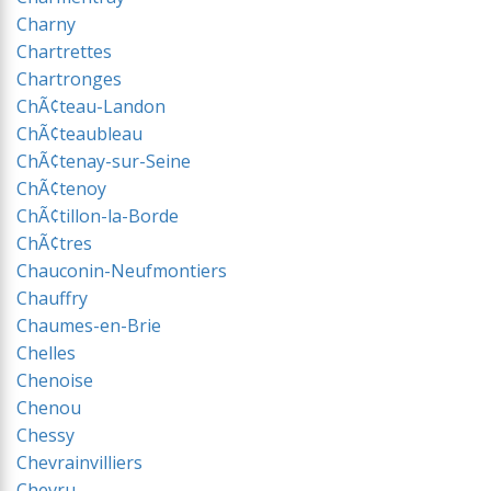
Charny
Chartrettes
Chartronges
ChÃ¢teau-Landon
ChÃ¢teaubleau
ChÃ¢tenay-sur-Seine
ChÃ¢tenoy
ChÃ¢tillon-la-Borde
ChÃ¢tres
Chauconin-Neufmontiers
Chauffry
Chaumes-en-Brie
Chelles
Chenoise
Chenou
Chessy
Chevrainvilliers
Chevru