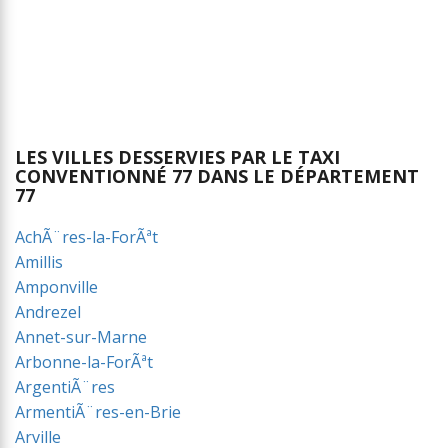
LES VILLES DESSERVIES PAR LE TAXI
CONVENTIONNÉ 77 DANS LE DÉPARTEMENT
77
AchÃ¨res-la-ForÃªt
Amillis
Amponville
Andrezel
Annet-sur-Marne
Arbonne-la-ForÃªt
ArgentiÃ¨res
ArmentiÃ¨res-en-Brie
Arville