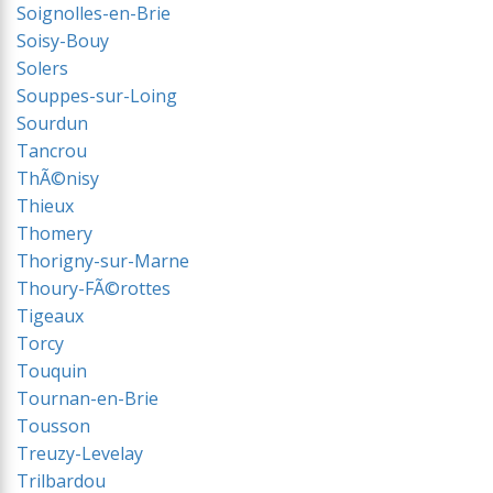
Soignolles-en-Brie
Soisy-Bouy
Solers
Souppes-sur-Loing
Sourdun
Tancrou
ThÃ©nisy
Thieux
Thomery
Thorigny-sur-Marne
Thoury-FÃ©rottes
Tigeaux
Torcy
Touquin
Tournan-en-Brie
Tousson
Treuzy-Levelay
Trilbardou