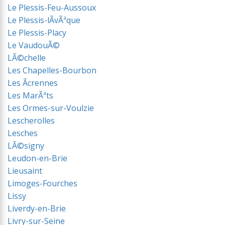
Le Plessis-Feu-Aussoux
Le Plessis-lÃvÃªque
Le Plessis-Placy
Le VaudouÃ©
LÃ©chelle
Les Chapelles-Bourbon
Les Ãcrennes
Les MarÃªts
Les Ormes-sur-Voulzie
Lescherolles
Lesches
LÃ©signy
Leudon-en-Brie
Lieusaint
Limoges-Fourches
Lissy
Liverdy-en-Brie
Livry-sur-Seine