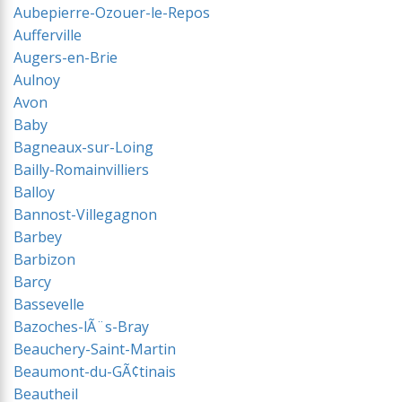
Aubepierre-Ozouer-le-Repos
Aufferville
Augers-en-Brie
Aulnoy
Avon
Baby
Bagneaux-sur-Loing
Bailly-Romainvilliers
Balloy
Bannost-Villegagnon
Barbey
Barbizon
Barcy
Bassevelle
Bazoches-lÃ¨s-Bray
Beauchery-Saint-Martin
Beaumont-du-GÃ¢tinais
Beautheil