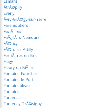
Esmans
ÃtrÃ©pilly
Everly
Ãvry-GrÃ©gy-sur-Yerre
Faremoutiers
FaviÃ¨res
FaÃ¿-lÃ¨s-Nemours
FÃ©ricy
FÃ©rolles-Attilly
FerriÃ¨res-en-Brie
Flagy
Fleury-en-BiÃ¨re
Fontaine-Fourches
Fontaine-le-Port
Fontainebleau
Fontains
Fontenailles
Fontenay-TrÃ©signy