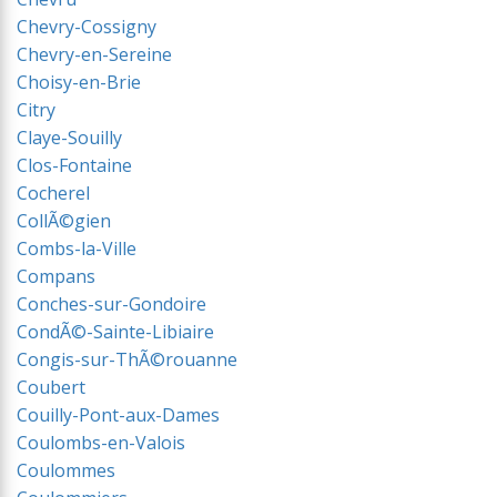
Chevry-Cossigny
Chevry-en-Sereine
Choisy-en-Brie
Citry
Claye-Souilly
Clos-Fontaine
Cocherel
CollÃ©gien
Combs-la-Ville
Compans
Conches-sur-Gondoire
CondÃ©-Sainte-Libiaire
Congis-sur-ThÃ©rouanne
Coubert
Couilly-Pont-aux-Dames
Coulombs-en-Valois
Coulommes