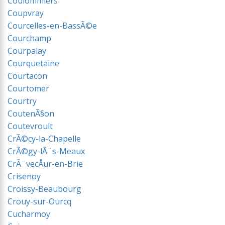
Coulommiers
Coupvray
Courcelles-en-BassÃ©e
Courchamp
Courpalay
Courquetaine
Courtacon
Courtomer
Courtry
CoutenÃ§on
Coutevroult
CrÃ©cy-la-Chapelle
CrÃ©gy-lÃ¨s-Meaux
CrÃ¨vecÅur-en-Brie
Crisenoy
Croissy-Beaubourg
Crouy-sur-Ourcq
Cucharmoy