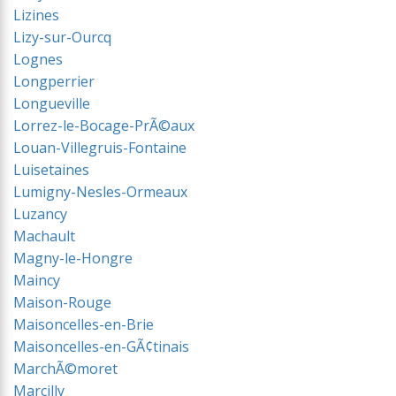
Lizines
Lizy-sur-Ourcq
Lognes
Longperrier
Longueville
Lorrez-le-Bocage-PrÃ©aux
Louan-Villegruis-Fontaine
Luisetaines
Lumigny-Nesles-Ormeaux
Luzancy
Machault
Magny-le-Hongre
Maincy
Maison-Rouge
Maisoncelles-en-Brie
Maisoncelles-en-GÃ¢tinais
MarchÃ©moret
Marcilly