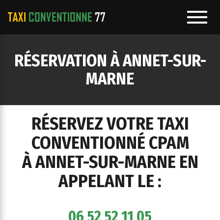
Toggl
navig
e
RÉSERVATION À ANNET-SUR-
ation
MARNE
RÉSERVEZ VOTRE TAXI
CONVENTIONNÉ CPAM
À ANNET-SUR-MARNE EN
APPELANT LE :
06 52 52 11 05