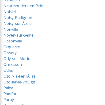
Nemours
Neufmoutiers-en-Brie
Noisiel
Noisy-Rudignon
Noisy-sur-Ãcole
Nonville
Noyen-sur-Seine
Obsonville
Ocquerre
Oissery
Orly-sur-Morin
Ormesson
Othis
Ozoir-la-FerriÃ¨re
Ozouer-le-Voulgis
Paley
Pamfou
Paroy