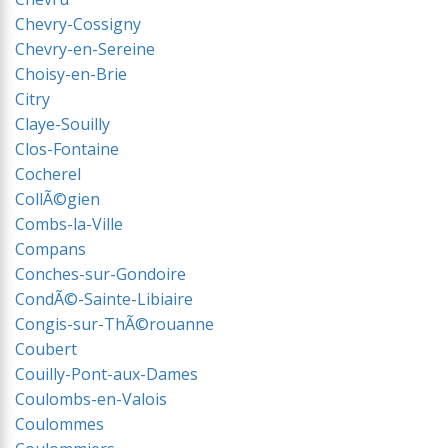
Chevry-Cossigny
Chevry-en-Sereine
Choisy-en-Brie
Citry
Claye-Souilly
Clos-Fontaine
Cocherel
CollÃ©gien
Combs-la-Ville
Compans
Conches-sur-Gondoire
CondÃ©-Sainte-Libiaire
Congis-sur-ThÃ©rouanne
Coubert
Couilly-Pont-aux-Dames
Coulombs-en-Valois
Coulommes