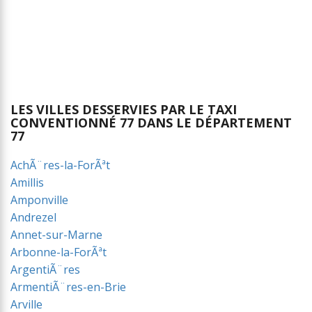
LES VILLES DESSERVIES PAR LE TAXI
CONVENTIONNÉ 77 DANS LE DÉPARTEMENT
77
AchÃ¨res-la-ForÃªt
Amillis
Amponville
Andrezel
Annet-sur-Marne
Arbonne-la-ForÃªt
ArgentiÃ¨res
ArmentiÃ¨res-en-Brie
Arville