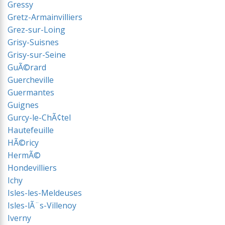
Gressy
Gretz-Armainvilliers
Grez-sur-Loing
Grisy-Suisnes
Grisy-sur-Seine
GuÃ©rard
Guercheville
Guermantes
Guignes
Gurcy-le-ChÃ¢tel
Hautefeuille
HÃ©ricy
HermÃ©
Hondevilliers
Ichy
Isles-les-Meldeuses
Isles-lÃ¨s-Villenoy
Iverny