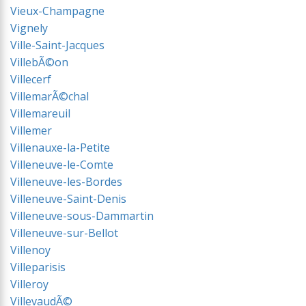
Vieux-Champagne
Vignely
Ville-Saint-Jacques
VillebÃ©on
Villecerf
VillemarÃ©chal
Villemareuil
Villemer
Villenauxe-la-Petite
Villeneuve-le-Comte
Villeneuve-les-Bordes
Villeneuve-Saint-Denis
Villeneuve-sous-Dammartin
Villeneuve-sur-Bellot
Villenoy
Villeparisis
Villeroy
VillevaudÃ©