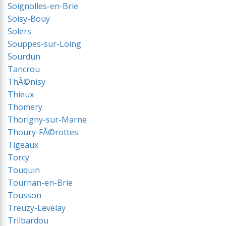
Soignolles-en-Brie
Soisy-Bouy
Solers
Souppes-sur-Loing
Sourdun
Tancrou
ThÃ©nisy
Thieux
Thomery
Thorigny-sur-Marne
Thoury-FÃ©rottes
Tigeaux
Torcy
Touquin
Tournan-en-Brie
Tousson
Treuzy-Levelay
Trilbardou