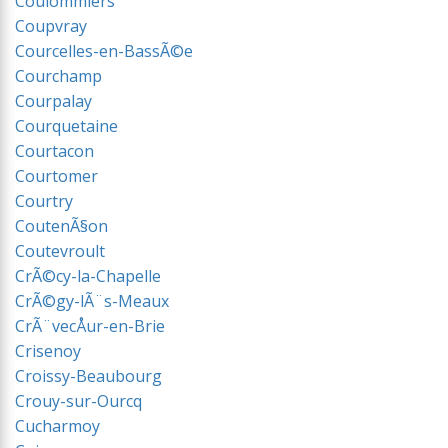
Coulommiers
Coupvray
Courcelles-en-BassÃ©e
Courchamp
Courpalay
Courquetaine
Courtacon
Courtomer
Courtry
CoutenÃ§on
Coutevroult
CrÃ©cy-la-Chapelle
CrÃ©gy-lÃ¨s-Meaux
CrÃ¨vecÅur-en-Brie
Crisenoy
Croissy-Beaubourg
Crouy-sur-Ourcq
Cucharmoy