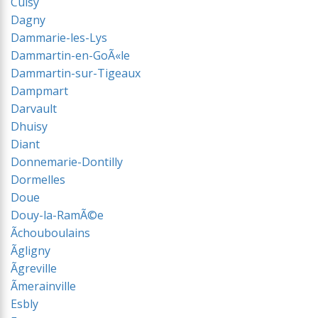
Cuisy
Dagny
Dammarie-les-Lys
Dammartin-en-GoÃ«le
Dammartin-sur-Tigeaux
Dampmart
Darvault
Dhuisy
Diant
Donnemarie-Dontilly
Dormelles
Doue
Douy-la-RamÃ©e
Ãchouboulains
Ãgligny
Ãgreville
Ãmerainville
Esbly