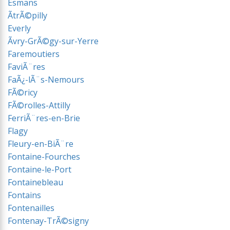
Esmans
ÃtrÃ©pilly
Everly
Ãvry-GrÃ©gy-sur-Yerre
Faremoutiers
FaviÃ¨res
FaÃ¿-lÃ¨s-Nemours
FÃ©ricy
FÃ©rolles-Attilly
FerriÃ¨res-en-Brie
Flagy
Fleury-en-BiÃ¨re
Fontaine-Fourches
Fontaine-le-Port
Fontainebleau
Fontains
Fontenailles
Fontenay-TrÃ©signy