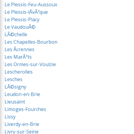
Le Plessis-Feu-Aussoux
Le Plessis-lÃvÃªque
Le Plessis-Placy
Le VaudouÃ©
LÃ©chelle
Les Chapelles-Bourbon
Les Ãcrennes
Les MarÃªts
Les Ormes-sur-Voulzie
Lescherolles
Lesches
LÃ©signy
Leudon-en-Brie
Lieusaint
Limoges-Fourches
Lissy
Liverdy-en-Brie
Livry-sur-Seine