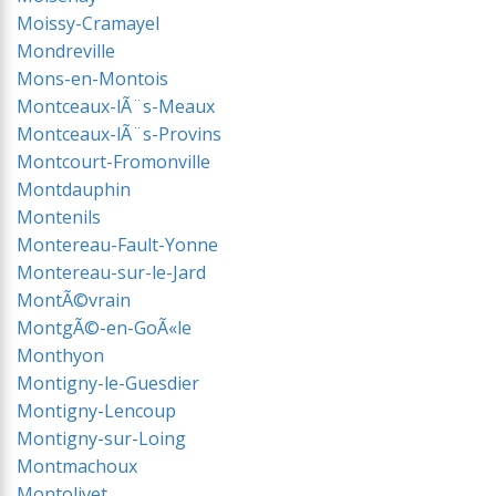
Moissy-Cramayel
Mondreville
Mons-en-Montois
Montceaux-lÃ¨s-Meaux
Montceaux-lÃ¨s-Provins
Montcourt-Fromonville
Montdauphin
Montenils
Montereau-Fault-Yonne
Montereau-sur-le-Jard
MontÃ©vrain
MontgÃ©-en-GoÃ«le
Monthyon
Montigny-le-Guesdier
Montigny-Lencoup
Montigny-sur-Loing
Montmachoux
Montolivet