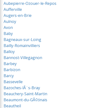
Aubepierre-Ozouer-le-Repos
Aufferville
Augers-en-Brie
Aulnoy
Avon
Baby
Bagneaux-sur-Loing
Bailly-Romainvilliers
Balloy
Bannost-Villegagnon
Barbey
Barbizon
Barcy
Bassevelle
Bazoches-lÃ¨s-Bray
Beauchery-Saint-Martin
Beaumont-du-GÃ¢tinais
Beautheil