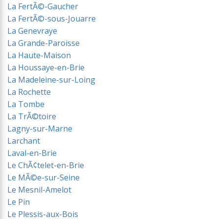
La FertÃ©-Gaucher
La FertÃ©-sous-Jouarre
La Genevraye
La Grande-Paroisse
La Haute-Maison
La Houssaye-en-Brie
La Madeleine-sur-Loing
La Rochette
La Tombe
La TrÃ©toire
Lagny-sur-Marne
Larchant
Laval-en-Brie
Le ChÃ¢telet-en-Brie
Le MÃ©e-sur-Seine
Le Mesnil-Amelot
Le Pin
Le Plessis-aux-Bois