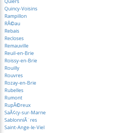
Quiers
Quincy-Voisins
Rampillon
RÃ©au
Rebais
Recloses
Remauville
Reuil-en-Brie
Roissy-en-Brie
Rouilly
Rouvres
Rozay-en-Brie
Rubelles
Rumont
RupÃ©reux
SaÃ¢cy-sur-Marne
SablonniÃ¨res
Saint-Ange-le-Viel