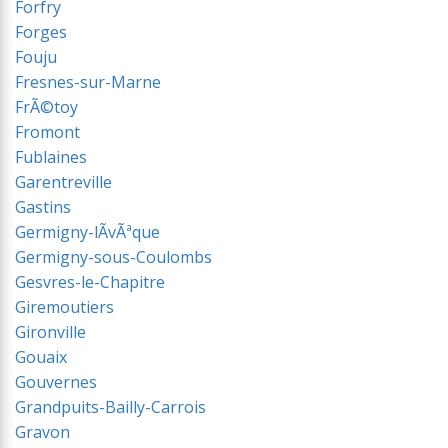
Forfry
Forges
Fouju
Fresnes-sur-Marne
FrÃ©toy
Fromont
Fublaines
Garentreville
Gastins
Germigny-lÃvÃªque
Germigny-sous-Coulombs
Gesvres-le-Chapitre
Giremoutiers
Gironville
Gouaix
Gouvernes
Grandpuits-Bailly-Carrois
Gravon