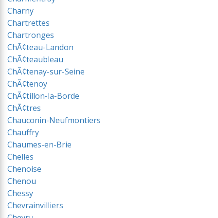
Charny
Chartrettes
Chartronges
ChÃ¢teau-Landon
ChÃ¢teaubleau
ChÃ¢tenay-sur-Seine
ChÃ¢tenoy
ChÃ¢tillon-la-Borde
ChÃ¢tres
Chauconin-Neufmontiers
Chauffry
Chaumes-en-Brie
Chelles
Chenoise
Chenou
Chessy
Chevrainvilliers
Chevru