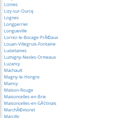
Lizines
Lizy-sur-Ourcq
Lognes
Longperrier
Longueville
Lorrez-le-Bocage-PrÃ©aux
Louan-Villegruis-Fontaine
Luisetaines
Lumigny-Nesles-Ormeaux
Luzancy
Machault
Magny-le-Hongre
Maincy
Maison-Rouge
Maisoncelles-en-Brie
Maisoncelles-en-GÃ¢tinais
MarchÃ©moret
Marcilly