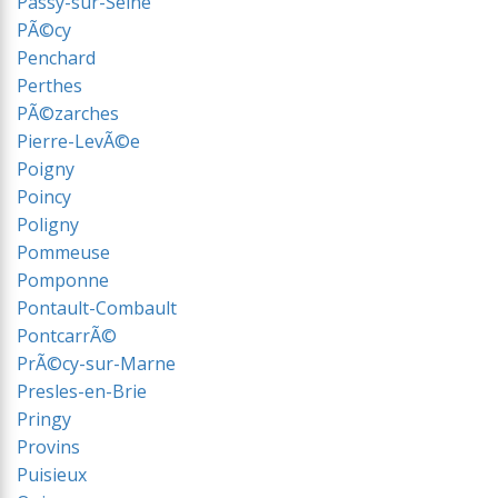
Passy-sur-Seine
PÃ©cy
Penchard
Perthes
PÃ©zarches
Pierre-LevÃ©e
Poigny
Poincy
Poligny
Pommeuse
Pomponne
Pontault-Combault
PontcarrÃ©
PrÃ©cy-sur-Marne
Presles-en-Brie
Pringy
Provins
Puisieux